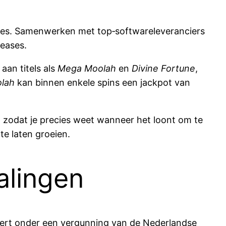
pties. Samenwerken met top‑softwareleveranciers
eases.
aan titels als
Mega Moolah
en
Divine Fortune
,
lah
kan binnen enkele spins een jackpot van
, zodat je precies weet wanneer het loont om te
te laten groeien.
talingen
reert onder een vergunning van de Nederlandse