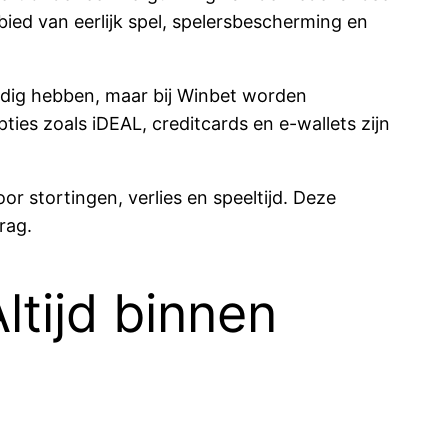
bied van eerlijk spel, spelersbescherming en
odig hebben, maar bij Winbet worden
ies zoals iDEAL, creditcards en e-wallets zijn
r stortingen, verlies en speeltijd. Deze
rag.
ltijd binnen