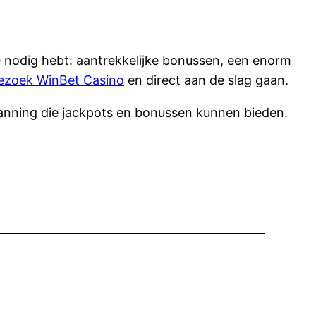
 je nodig hebt: aantrekkelijke bonussen, een enorm
ezoek WinBet Casino
en direct aan de slag gaan.
panning die jackpots en bonussen kunnen bieden.