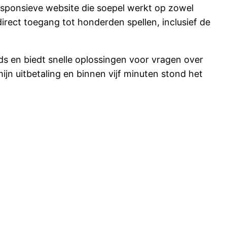
esponsieve website die soepel werkt op zowel
irect toegang tot honderden spellen, inclusief de
ds en biedt snelle oplossingen voor vragen over
jn uitbetaling en binnen vijf minuten stond het