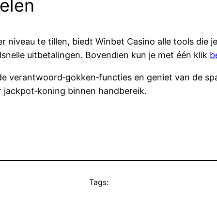
elen
r niveau te tillen, biedt Winbet Casino alle tools die
snelle uitbetalingen. Bovendien kun je met één klik
b
k de verantwoord‑gokken‑functies en geniet van de s
r jackpot‑koning binnen handbereik.
Tags: