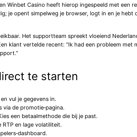
en Winbet Casino heeft hierop ingespeeld met een r
; je opent simpelweg je browser, logt in en je hebt d
ereikbaar. Het supportteam spreekt vloeiend Nederlan
n klant vertelde recent: “Ik had een probleem met mi
upport.”
rect te starten
en vul je gegevens in.
 via de promotie‑pagina.
Kies een betaalmethode die bij je past.
RTP en lage volatiliteit.
 spelers‑dashboard.