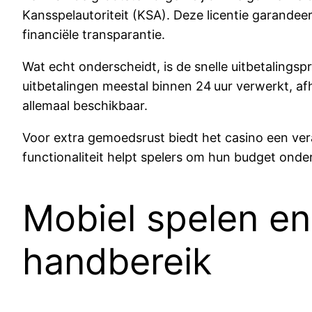
Kansspelautoriteit (KSA). Deze licentie garandee
financiële transparantie.
Wat echt onderscheidt, is de snelle uitbetalin
uitbetalingen meestal binnen 24 uur verwerkt, af
allemaal beschikbaar.
Voor extra gemoedsrust biedt het casino een veran
functionaliteit helpt spelers om hun budget ond
Mobiel spelen en 
handbereik