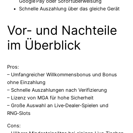
Google Pay oder Sofortüberweisung
Schnelle Auszahlung über das gleiche Gerät
Vor- und Nachteile
im Überblick
Pros:
– Umfangreicher Willkommensbonus und Bonus
ohne Einzahlung
– Schnelle Auszahlungen nach Verifizierung
– Lizenz von MGA für hohe Sicherheit
– Große Auswahl an Live‑Dealer‑Spielen und
RNG‑Slots
Cons: