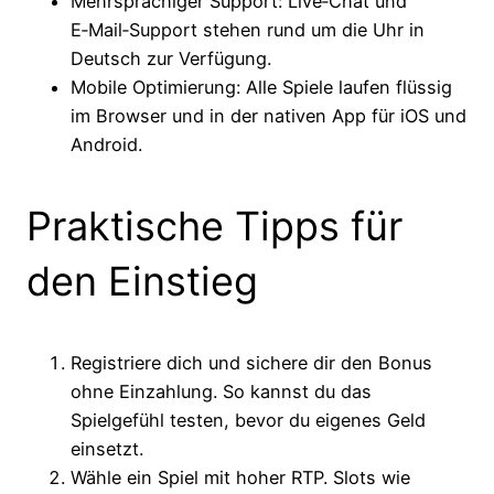
Mehrsprachiger Support: Live‑Chat und
E‑Mail‑Support stehen rund um die Uhr in
Deutsch zur Verfügung.
Mobile Optimierung: Alle Spiele laufen flüssig
im Browser und in der nativen App für iOS und
Android.
Praktische Tipps für
den Einstieg
Registriere dich und sichere dir den Bonus
ohne Einzahlung. So kannst du das
Spielgefühl testen, bevor du eigenes Geld
einsetzt.
Wähle ein Spiel mit hoher RTP. Slots wie