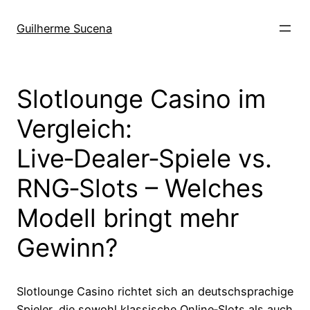
Pular
para
Guilherme Sucena
o
conteúdo
Slotlounge Casino im
Vergleich:
Live‑Dealer‑Spiele vs.
RNG‑Slots – Welches
Modell bringt mehr
Gewinn?
Slotlounge Casino richtet sich an deutschsprachige
Spieler, die sowohl klassische Online‑Slots als auch