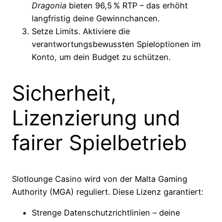
Dragonia
bieten 96,5 % RTP – das erhöht
langfristig deine Gewinnchancen.
Setze Limits. Aktiviere die
verantwortungsbewussten Spieloptionen im
Konto, um dein Budget zu schützen.
Sicherheit,
Lizenzierung und
fairer Spielbetrieb
Slotlounge Casino wird von der Malta Gaming
Authority (MGA) reguliert. Diese Lizenz garantiert:
Strenge Datenschutzrichtlinien – deine