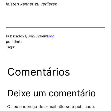
leisten kannst zu verlieren.
Publicado
21/04/2026
em
Blog
por
admin
Tags:
Comentários
Deixe um comentário
O seu endereço de e-mail não será publicado.