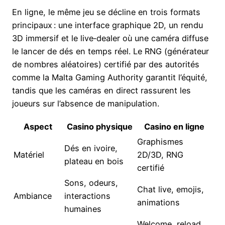
En ligne, le même jeu se décline en trois formats
principaux : une interface graphique 2D, un rendu
3D immersif et le live‑dealer où une caméra diffuse
le lancer de dés en temps réel. Le RNG (générateur
de nombres aléatoires) certifié par des autorités
comme la Malta Gaming Authority garantit l’équité,
tandis que les caméras en direct rassurent les
joueurs sur l’absence de manipulation.
Aspect
Casino physique
Casino en ligne
Graphismes
Dés en ivoire,
Matériel
2D/3D, RNG
plateau en bois
certifié
Sons, odeurs,
Chat live, emojis,
Ambiance
interactions
animations
humaines
Welcome, reload,