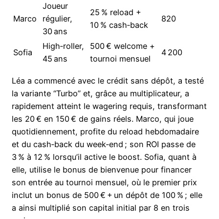
Joueur
25 % reload +
Marco
régulier,
820
10 % cash‑back
30 ans
High‑roller,
500 € welcome +
Sofia
4 200
45 ans
tournoi mensuel
Léa a commencé avec le crédit sans dépôt, a testé
la variante “Turbo” et, grâce au multiplicateur, a
rapidement atteint le wagering requis, transformant
les 20 € en 150 € de gains réels. Marco, qui joue
quotidiennement, profite du reload hebdomadaire
et du cash‑back du week‑end ; son ROI passe de
3 % à 12 % lorsqu’il active le boost. Sofia, quant à
elle, utilise le bonus de bienvenue pour financer
son entrée au tournoi mensuel, où le premier prix
inclut un bonus de 500 € + un dépôt de 100 % ; elle
a ainsi multiplié son capital initial par 8 en trois