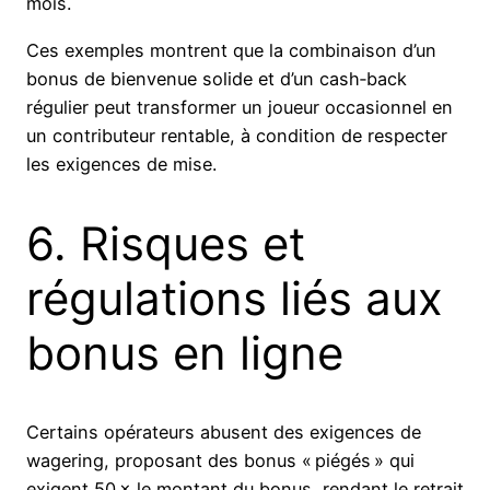
mois.
Ces exemples montrent que la combinaison d’un
bonus de bienvenue solide et d’un cash‑back
régulier peut transformer un joueur occasionnel en
un contributeur rentable, à condition de respecter
les exigences de mise.
6. Risques et
régulations liés aux
bonus en ligne
Certains opérateurs abusent des exigences de
wagering, proposant des bonus « piégés » qui
exigent 50 × le montant du bonus, rendant le retrait