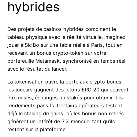
hybrides
Des projets de casinos hybrides combinent le
tableau physique avec la réalité virtuelle. Imaginez
jouer à Sic Bo sur une table réelle à Paris, tout en
recevant un bonus crypto‑token sur votre
portefeuille Metamask, synchronisé en temps réel
avec le résultat du lancer.
La tokenisation ouvre la porte aux crypto‑bonus :
les joueurs gagnent des jetons ERC‑20 qui peuvent
être misés, échangés ou stakés pour obtenir des
rendements passifs. Certains opérateurs testent
déjà le staking de gains, où les bonus non retirés
génèrent un intérêt de 3 % mensuel tant qu’ils
restent sur la plateforme.