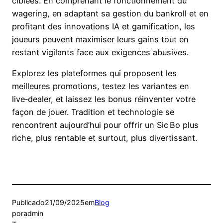
ciblées. En comprenant le fonctionnement du
wagering, en adaptant sa gestion du bankroll et en
profitant des innovations IA et gamification, les
joueurs peuvent maximiser leurs gains tout en
restant vigilants face aux exigences abusives.
Explorez les plateformes qui proposent les
meilleures promotions, testez les variantes en
live‑dealer, et laissez les bonus réinventer votre
façon de jouer. Tradition et technologie se
rencontrent aujourd’hui pour offrir un Sic Bo plus
riche, plus rentable et surtout, plus divertissant.
Publicado
21/09/2025
em
Blog
por
admin