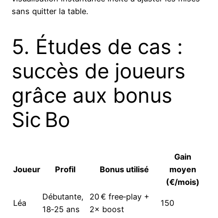
sans quitter la table.
5. Études de cas :
succès de joueurs
grâce aux bonus
Sic Bo
Gain
Joueur
Profil
Bonus utilisé
moyen
(€/mois)
Débutante,
20 € free‑play +
Léa
150
18‑25 ans
2× boost