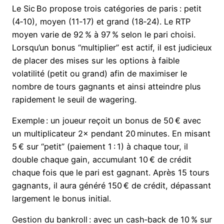
Le Sic Bo propose trois catégories de paris : petit
(4‑10), moyen (11‑17) et grand (18‑24). Le RTP
moyen varie de 92 % à 97 % selon le pari choisi.
Lorsqu’un bonus “multiplier” est actif, il est judicieux
de placer des mises sur les options à faible
volatilité (petit ou grand) afin de maximiser le
nombre de tours gagnants et ainsi atteindre plus
rapidement le seuil de wagering.
Exemple : un joueur reçoit un bonus de 50 € avec
un multiplicateur 2× pendant 20 minutes. En misant
5 € sur “petit” (paiement 1 : 1) à chaque tour, il
double chaque gain, accumulant 10 € de crédit
chaque fois que le pari est gagnant. Après 15 tours
gagnants, il aura généré 150 € de crédit, dépassant
largement le bonus initial.
Gestion du bankroll : avec un cash‑back de 10 % sur