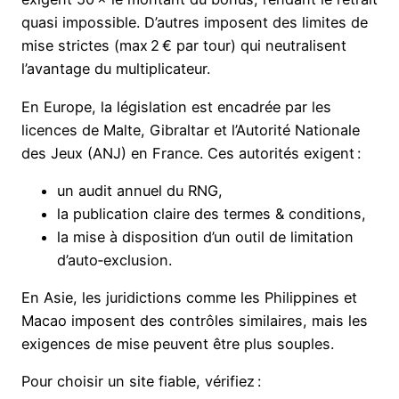
quasi impossible. D’autres imposent des limites de
mise strictes (max 2 € par tour) qui neutralisent
l’avantage du multiplicateur.
En Europe, la législation est encadrée par les
licences de Malte, Gibraltar et l’Autorité Nationale
des Jeux (ANJ) en France. Ces autorités exigent :
un audit annuel du RNG,
la publication claire des termes & conditions,
la mise à disposition d’un outil de limitation
d’auto‑exclusion.
En Asie, les juridictions comme les Philippines et
Macao imposent des contrôles similaires, mais les
exigences de mise peuvent être plus souples.
Pour choisir un site fiable, vérifiez :