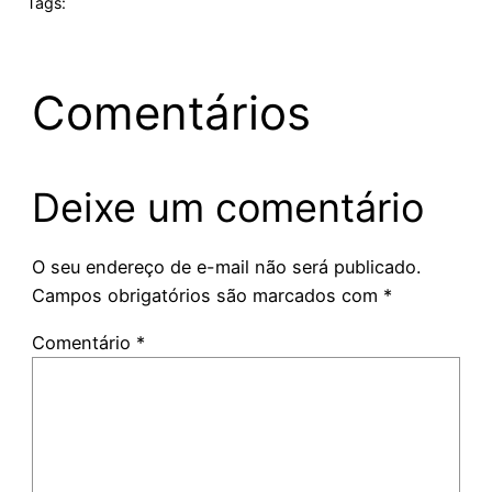
Tags:
Comentários
Deixe um comentário
O seu endereço de e-mail não será publicado.
Campos obrigatórios são marcados com
*
Comentário
*