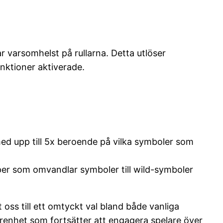
ar varsomhelst på rullarna. Detta utlöser
unktioner aktiverade.
med upp till 5x beroende på vilka symboler som
er som omvandlar symboler till wild-symboler
oss till ett omtyckt val bland både vanliga
farenhet som fortsätter att engagera spelare över