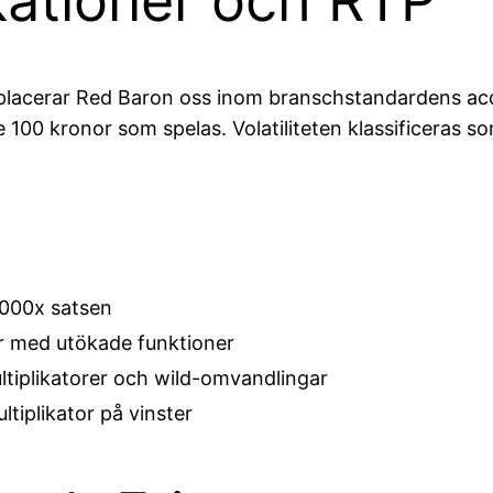
kationer och RTP
acerar Red Baron oss inom branschstandardens accept
e 100 kronor som spelas. Volatiliteten klassificeras s
 1000x satsen
rr med utökade funktioner
ltiplikatorer och wild-omvandlingar
ltiplikator på vinster