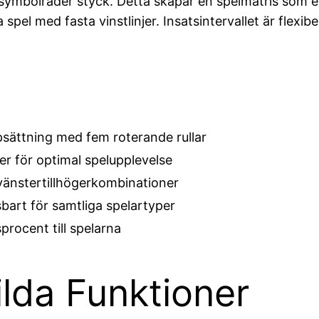
 symbolrader styck. Detta skapar en spelmatris som er
pel med fasta vinstlinjer. Insatsintervallet är flexibe
sättning med fem roterande rullar
r för optimal spelupplevelse
 vänstertillhögerkombinationer
art för samtliga spelartyper
procent till spelarna
ilda Funktioner