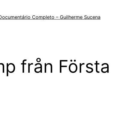
Documentário Completo – Guilherme Sucena
p från Första