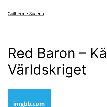
Pular
para
Guilherme Sucena
o
conteúdo
Red Baron – Kä
Världskriget