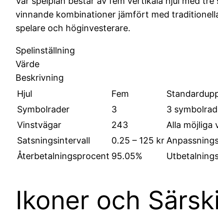
Vår spelplan består av fem vertikala hjul med tre
vinnande kombinationer jämfört med traditionella s
spelare och höginvesterare.
Spelinställning
Värde
Beskrivning
Hjul
Fem
Standardupp
Symbolrader
3
3 symbolrade
Vinstvägar
243
Alla möjliga
Satsningsintervall
0.25 – 125 kr
Anpassningsb
Återbetalningsprocent
95.05%
Utbetalnings
Ikoner och Särsk