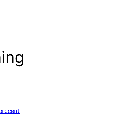
ning
sprocent