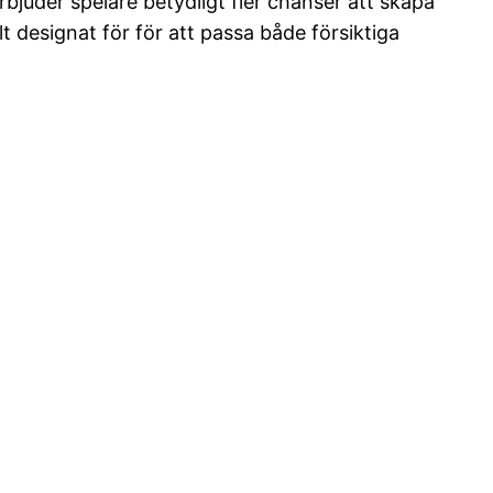
bjuder spelare betydligt fler chanser att skapa
lt designat för för att passa både försiktiga