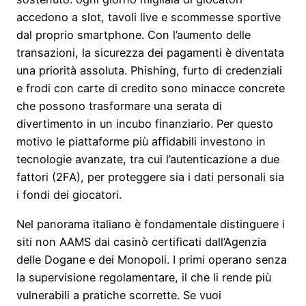
accedono a slot, tavoli live e scommesse sportive
dal proprio smartphone. Con l’aumento delle
transazioni, la sicurezza dei pagamenti è diventata
una priorità assoluta. Phishing, furto di credenziali
e frodi con carte di credito sono minacce concrete
che possono trasformare una serata di
divertimento in un incubo finanziario. Per questo
motivo le piattaforme più affidabili investono in
tecnologie avanzate, tra cui l’autenticazione a due
fattori (2FA), per proteggere sia i dati personali sia
i fondi dei giocatori.
Nel panorama italiano è fondamentale distinguere i
siti non AAMS dai casinò certificati dall’Agenzia
delle Dogane e dei Monopoli. I primi operano senza
la supervisione regolamentare, il che li rende più
vulnerabili a pratiche scorrette. Se vuoi