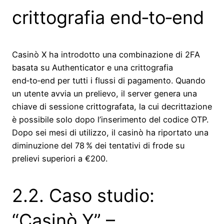
crittografia end‑to‑end
Casinò X ha introdotto una combinazione di 2FA
basata su Authenticator e una crittografia
end‑to‑end per tutti i flussi di pagamento. Quando
un utente avvia un prelievo, il server genera una
chiave di sessione crittografata, la cui decrittazione
è possibile solo dopo l’inserimento del codice OTP.
Dopo sei mesi di utilizzo, il casinò ha riportato una
diminuzione del 78 % dei tentativi di frode su
prelievi superiori a €200.
2.2. Caso studio:
“Casinò Y” –