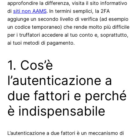
approfondire la differenza, visita il sito informativo
di
siti non AAMS
. In termini semplici, la 2FA
aggiunge un secondo livello di verifica (ad esempio
un codice temporaneo) che rende molto più difficile
per i truffatori accedere al tuo conto e, soprattutto,
ai tuoi metodi di pagamento.
1. Cos’è
l’autenticazione a
due fattori e perché
è indispensabile
L’autenticazione a due fattori è un meccanismo di