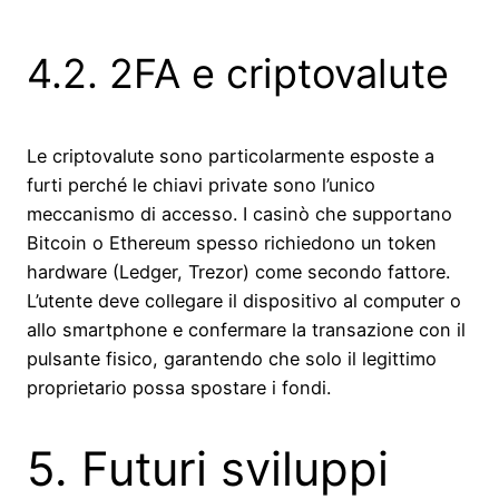
4.2. 2FA e criptovalute
Le criptovalute sono particolarmente esposte a
furti perché le chiavi private sono l’unico
meccanismo di accesso. I casinò che supportano
Bitcoin o Ethereum spesso richiedono un token
hardware (Ledger, Trezor) come secondo fattore.
L’utente deve collegare il dispositivo al computer o
allo smartphone e confermare la transazione con il
pulsante fisico, garantendo che solo il legittimo
proprietario possa spostare i fondi.
5. Futuri sviluppi