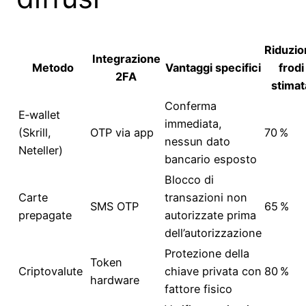
Riduzio
Integrazione
Metodo
Vantaggi specifici
frodi
2FA
stimat
Conferma
E‑wallet
immediata,
(Skrill,
OTP via app
70 %
nessun dato
Neteller)
bancario esposto
Blocco di
Carte
transazioni non
SMS OTP
65 %
prepagate
autorizzate prima
dell’autorizzazione
Protezione della
Token
Criptovalute
chiave privata con
80 %
hardware
fattore fisico