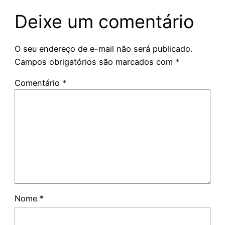
Deixe um comentário
O seu endereço de e-mail não será publicado.
Campos obrigatórios são marcados com
*
Comentário
*
Nome
*