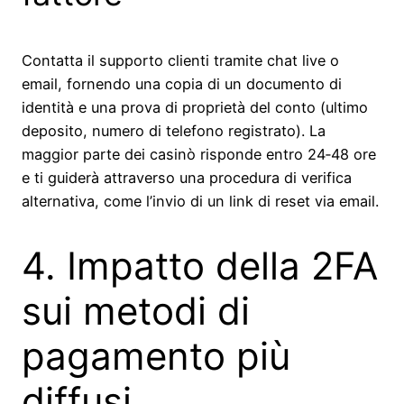
Contatta il supporto clienti tramite chat live o
email, fornendo una copia di un documento di
identità e una prova di proprietà del conto (ultimo
deposito, numero di telefono registrato). La
maggior parte dei casinò risponde entro 24‑48 ore
e ti guiderà attraverso una procedura di verifica
alternativa, come l’invio di un link di reset via email.
4. Impatto della 2FA
sui metodi di
pagamento più
diffusi