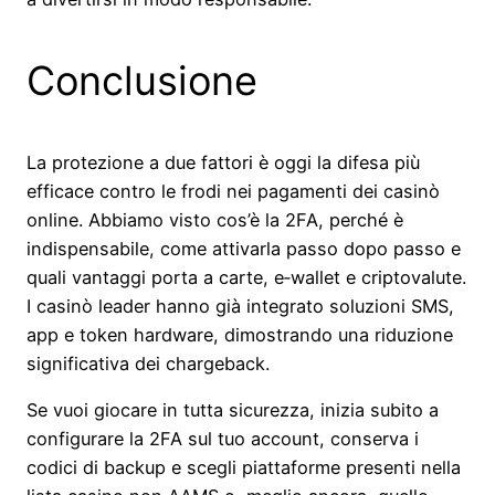
Conclusione
La protezione a due fattori è oggi la difesa più
efficace contro le frodi nei pagamenti dei casinò
online. Abbiamo visto cos’è la 2FA, perché è
indispensabile, come attivarla passo dopo passo e
quali vantaggi porta a carte, e‑wallet e criptovalute.
I casinò leader hanno già integrato soluzioni SMS,
app e token hardware, dimostrando una riduzione
significativa dei chargeback.
Se vuoi giocare in tutta sicurezza, inizia subito a
configurare la 2FA sul tuo account, conserva i
codici di backup e scegli piattaforme presenti nella