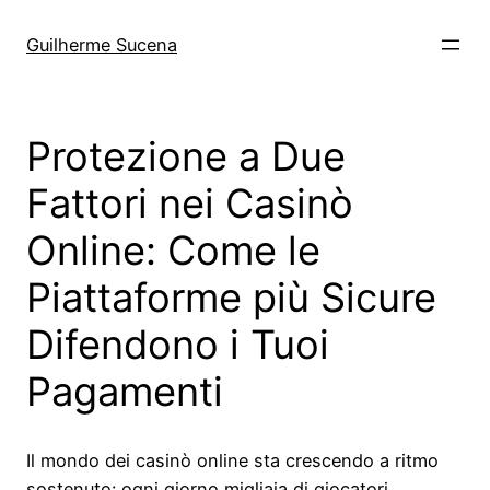
Pular
para
Guilherme Sucena
o
conteúdo
Protezione a Due
Fattori nei Casinò
Online: Come le
Piattaforme più Sicure
Difendono i Tuoi
Pagamenti
Il mondo dei casinò online sta crescendo a ritmo
sostenuto: ogni giorno migliaia di giocatori