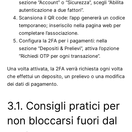
sezione “Account” o “Sicurezza”, scegli “Abilita
autenticazione a due fattori”.
Scansiona il QR code: l’app genererà un codice
temporaneo; inseriscilo nella pagina web per
completare l’associazione.
Configura la 2FA per i pagamenti: nella
sezione “Depositi & Prelievi”, attiva l’opzione
“Richiedi OTP per ogni transazione”.
Una volta attivata, la 2FA verrà richiesta ogni volta
che effettui un deposito, un prelievo o una modifica
dei dati di pagamento.
3.1. Consigli pratici per
non bloccarsi fuori dal