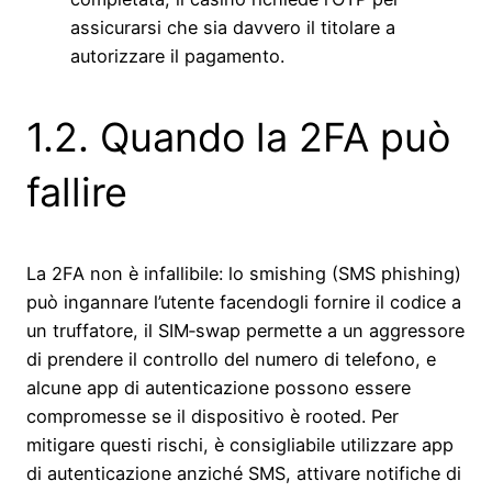
assicurarsi che sia davvero il titolare a
autorizzare il pagamento.
1.2. Quando la 2FA può
fallire
La 2FA non è infallibile: lo smishing (SMS phishing)
può ingannare l’utente facendogli fornire il codice a
un truffatore, il SIM‑swap permette a un aggressore
di prendere il controllo del numero di telefono, e
alcune app di autenticazione possono essere
compromesse se il dispositivo è rooted. Per
mitigare questi rischi, è consigliabile utilizzare app
di autenticazione anziché SMS, attivare notifiche di