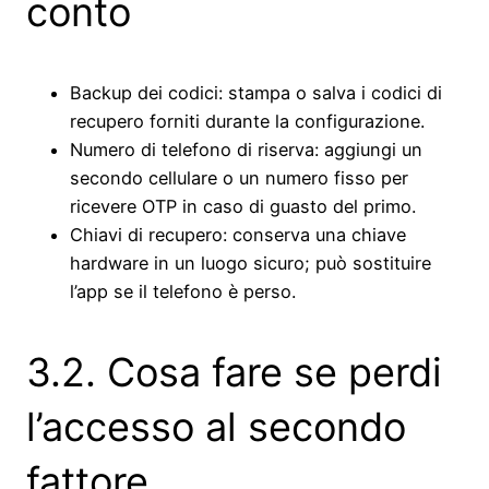
conto
Backup dei codici: stampa o salva i codici di
recupero forniti durante la configurazione.
Numero di telefono di riserva: aggiungi un
secondo cellulare o un numero fisso per
ricevere OTP in caso di guasto del primo.
Chiavi di recupero: conserva una chiave
hardware in un luogo sicuro; può sostituire
l’app se il telefono è perso.
3.2. Cosa fare se perdi
l’accesso al secondo
fattore