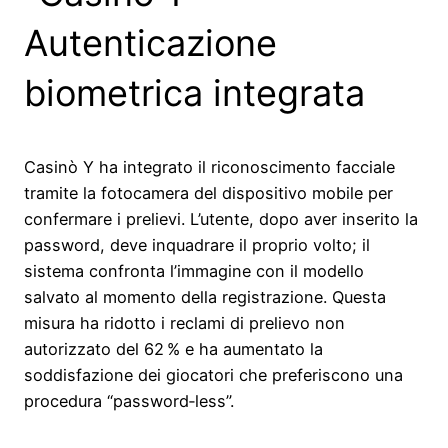
Autenticazione
biometrica integrata
Casinò Y ha integrato il riconoscimento facciale
tramite la fotocamera del dispositivo mobile per
confermare i prelievi. L’utente, dopo aver inserito la
password, deve inquadrare il proprio volto; il
sistema confronta l’immagine con il modello
salvato al momento della registrazione. Questa
misura ha ridotto i reclami di prelievo non
autorizzato del 62 % e ha aumentato la
soddisfazione dei giocatori che preferiscono una
procedura “password‑less”.