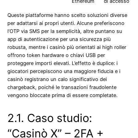
Ethereum
di accesso
Queste piattaforme hanno scelto soluzioni diverse
per adattarsi ai propri utenti. Alcune preferiscono
l’OTP via SMS per la semplicità, altre puntano su
app di autenticazione per una sicurezza più
robusta, mentre i casinò più orientati ai high roller
offrono token hardware o chiavi USB per
proteggere importi elevati. L’effetto è duplice: i
giocatori percepiscono una maggiore fiducia e i
casinò registrano un calo significativo dei
chargeback, poiché le transazioni fraudolente
vengono bloccate prima di essere completate.
2.1. Caso studio:
“Casinò X” – 2FA +