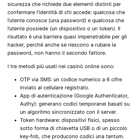
sicurezza che richiede due elementi distinti per
confermare l’identità di chi accede: qualcosa che
l’utente conosce (una password) e qualcosa che
l’utente possiede (un dispositivo o un token). Il
risultato è una barriera quasi impenetrabile per gli
hacker, perché anche se riescono a rubare la
password, non hanno il secondo fattore.
I tre metodi più usati nei casinò online sono:
OTP via SMS: un codice numerico a 6 cifre
inviato al cellulare registrato.
App di autenticazione (Google Authenticator,
Authy): generano codici temporanei basati su
un algoritmo sincronizzato con il server.
Token hardware: dispositivi fisici, spesso
sotto forma di chiavetta USB o di un piccolo
key‑fob, che producono codici una tantum.