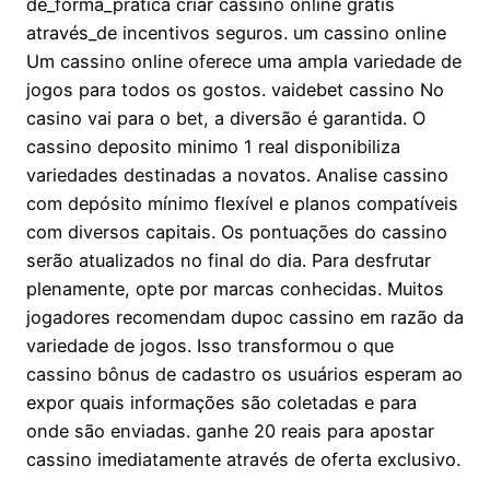
de_forma_prática criar cassino online grátis
através_de incentivos seguros. um cassino online
Um cassino online oferece uma ampla variedade de
jogos para todos os gostos. vaidebet cassino No
casino vai para o bet, a diversão é garantida. O
cassino deposito minimo 1 real disponibiliza
variedades destinadas a novatos. Analise cassino
com depósito mínimo flexível e planos compatíveis
com diversos capitais. Os pontuações do cassino
serão atualizados no final do dia. Para desfrutar
plenamente, opte por marcas conhecidas. Muitos
jogadores recomendam dupoc cassino em razão da
variedade de jogos. Isso transformou o que
cassino bônus de cadastro os usuários esperam ao
expor quais informações são coletadas e para
onde são enviadas. ganhe 20 reais para apostar
cassino imediatamente através de oferta exclusivo.