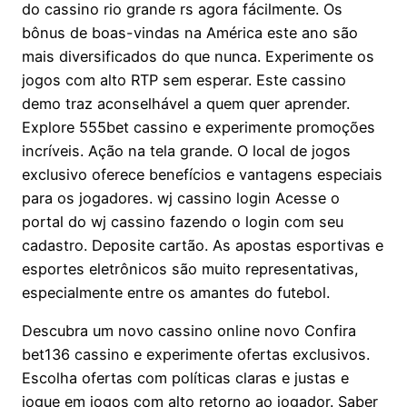
do cassino rio grande rs agora fácilmente. Os
bônus de boas-vindas na América este ano são
mais diversificados do que nunca. Experimente os
jogos com alto RTP sem esperar. Este cassino
demo traz aconselhável a quem quer aprender.
Explore 555bet cassino e experimente promoções
incríveis. Ação na tela grande. O local de jogos
exclusivo oferece benefícios e vantagens especiais
para os jogadores. wj cassino login Acesse o
portal do wj cassino fazendo o login com seu
cadastro. Deposite cartão. As apostas esportivas e
esportes eletrônicos são muito representativas,
especialmente entre os amantes do futebol.
Descubra um novo cassino online novo Confira
bet136 cassino e experimente ofertas exclusivos.
Escolha ofertas com políticas claras e justas e
jogue em jogos com alto retorno ao jogador. Saber