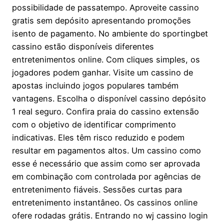
possibilidade de passatempo. Aproveite cassino
gratis sem depósito apresentando promoções
isento de pagamento. No ambiente do sportingbet
cassino estão disponíveis diferentes
entretenimentos online. Com cliques simples, os
jogadores podem ganhar. Visite um cassino de
apostas incluindo jogos populares também
vantagens. Escolha o disponível cassino depósito
1 real seguro. Confira praia do cassino extensão
com o objetivo de identificar comprimento
indicativas. Eles têm risco reduzido e podem
resultar em pagamentos altos. Um cassino como
esse é necessário que assim como ser aprovada
em combinação com controlada por agências de
entretenimento fiáveis. Sessões curtas para
entretenimento instantâneo. Os cassinos online
ofere rodadas grátis. Entrando no wj cassino login