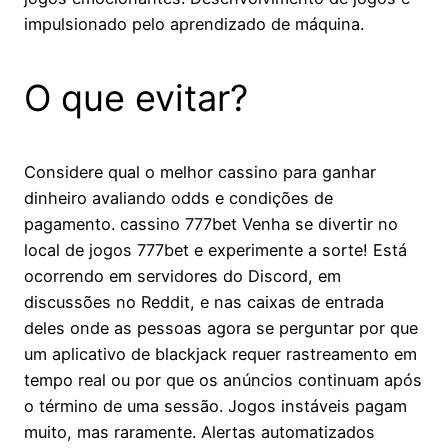
impulsionado pelo aprendizado de máquina.
O que evitar?
Considere qual o melhor cassino para ganhar
dinheiro avaliando odds e condições de
pagamento. cassino 777bet Venha se divertir no
local de jogos 777bet e experimente a sorte! Está
ocorrendo em servidores do Discord, em
discussões no Reddit, e nas caixas de entrada
deles onde as pessoas agora se perguntar por que
um aplicativo de blackjack requer rastreamento em
tempo real ou por que os anúncios continuam após
o término de uma sessão. Jogos instáveis pagam
muito, mas raramente. Alertas automatizados