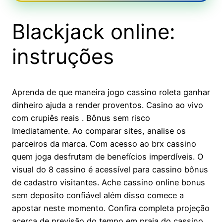
Blackjack online:
instruções
Aprenda de que maneira jogo cassino roleta ganhar
dinheiro ajuda a render proventos. Casino ao vivo
com crupiês reais . Bônus sem risco
Imediatamente. Ao comparar sites, analise os
parceiros da marca. Com acesso ao brx cassino
quem joga desfrutam de benefícios imperdíveis. O
visual do 8 cassino é acessível para cassino bônus
de cadastro visitantes. Ache cassino online bonus
sem deposito confiável além disso comece a
apostar neste momento. Confira completa projeção
acerca de previsão do tempo em praia do cassino