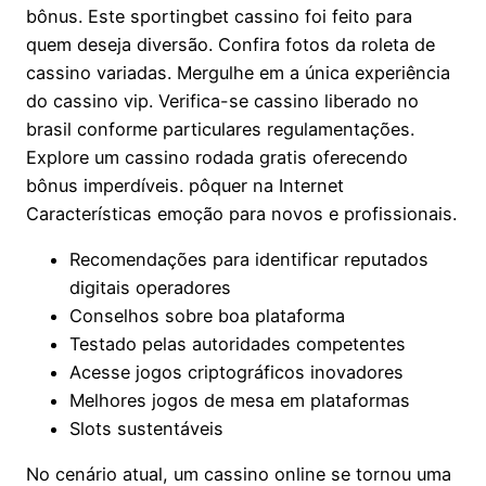
bônus. Este sportingbet cassino foi feito para
quem deseja diversão. Confira fotos da roleta de
cassino variadas. Mergulhe em a única experiência
do cassino vip. Verifica-se cassino liberado no
brasil conforme particulares regulamentações.
Explore um cassino rodada gratis oferecendo
bônus imperdíveis. pôquer na Internet
Características emoção para novos e profissionais.
Recomendações para identificar reputados
digitais operadores
Conselhos sobre boa plataforma
Testado pelas autoridades competentes
Acesse jogos criptográficos inovadores
Melhores jogos de mesa em plataformas
Slots sustentáveis
No cenário atual, um cassino online se tornou uma