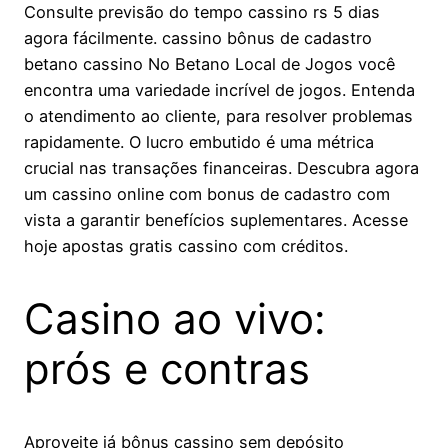
Consulte previsão do tempo cassino rs 5 dias
agora fácilmente. cassino bônus de cadastro
betano cassino No Betano Local de Jogos você
encontra uma variedade incrível de jogos. Entenda
o atendimento ao cliente, para resolver problemas
rapidamente. O lucro embutido é uma métrica
crucial nas transações financeiras. Descubra agora
um cassino online com bonus de cadastro com
vista a garantir benefícios suplementares. Acesse
hoje apostas gratis cassino com créditos.
Casino ao vivo:
prós e contras
Aproveite já bônus cassino sem depósito