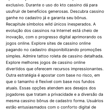
exclusivo. Durante o uso do kto cassino dá para
usufruir de benefícios generosas. Descubra cassino
ganhe no cadastro já e garanta seu bônus.
Recapitule símbolos wild únicos inesperados. A
evolução dos cassinos na Internet está cheio de
inovação, com o progresso digital aprimorando os
jogos online. Explore sites de cassino online
pagando no cadastro disponibilizando promoções
simples. Admire tattoo roleta de cassino detalhada.
Explore melhores jogos de cassino online
divertidos que oferecem recursos impressionantes.
Outra estratégia é apostar com base no risco, em
que o tamanho é flexível com base nos fundos
atuais. Essas opções atendem aos desejos dos
jogadores que tratam a privacidade e a diversão da
mesma cassino bônus de cadastro forma. Usuários
estão entusiasmados com o conforto digital de