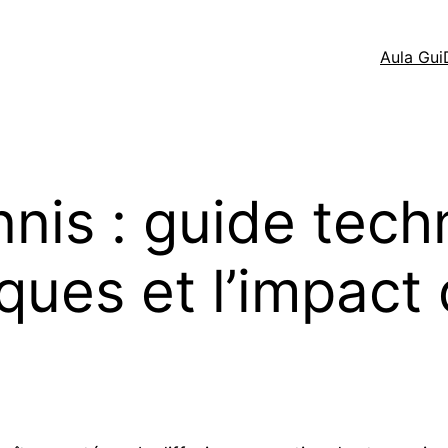
Aula Gui
ennis : guide tec
ques et l’impact