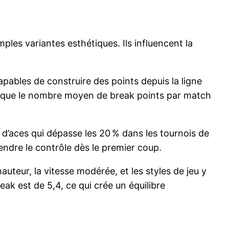
ples variantes esthétiques. Ils influencent la
capables de construire des points depuis la ligne
is que le nombre moyen de break points par match
x d’aces qui dépasse les 20 % dans les tournois de
endre le contrôle dès le premier coup.
uteur, la vitesse modérée, et les styles de jeu y
ak est de 5,4, ce qui crée un équilibre