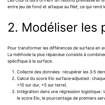
Les courts durs offrent un rebond prévisible et u
entre jeu de fond et attaque au filet, ce qui ren
2. Modéliser les 
Pour transformer les différences de surface en av
La méthode la plus répandue consiste à combiner
spécifique à la surface.
Collecte des données : récupérer les 3‑5 dern
Calcul du score Elo surface‑adjusted : chaqu
+10 sur dur, +5 sur terre).
Intégration dans une régression logistique : 
le score Elo, le pourcentage de premiers ser