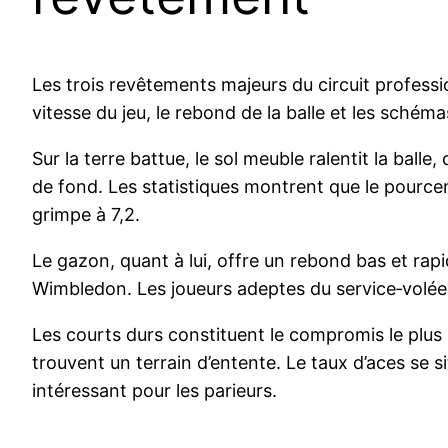
Les trois revêtements majeurs du circuit professio
vitesse du jeu, le rebond de la balle et les schém
Sur la terre battue, le sol meuble ralentit la ball
de fond. Les statistiques montrent que le pourc
grimpe à 7,2.
Le gazon, quant à lui, offre un rebond bas et rap
Wimbledon. Les joueurs adeptes du service‑volée e
Les courts durs constituent le compromis le plus 
trouvent un terrain d’entente. Le taux d’aces se s
intéressant pour les parieurs.