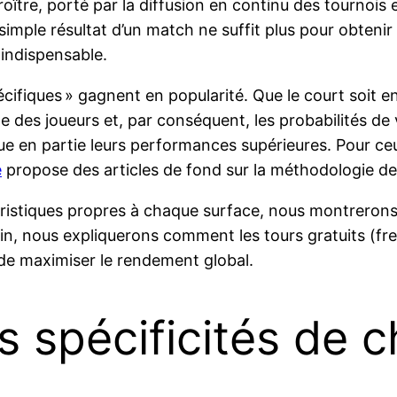
ître, porté par la diffusion en continu des tournois e
simple résultat d’un match ne suffit plus pour obten
 indispensable.
écifiques » gagnent en popularité. Que le court soit 
e des joueurs et, par conséquent, les probabilités de 
que en partie leurs performances supérieures. Pour ce
e
propose des articles de fond sur la méthodologie des
téristiques propres à chaque surface, nous montreron
in, nous expliquerons comment les tours gratuits (fre
 de maximiser le rendement global.
s spécificités de 