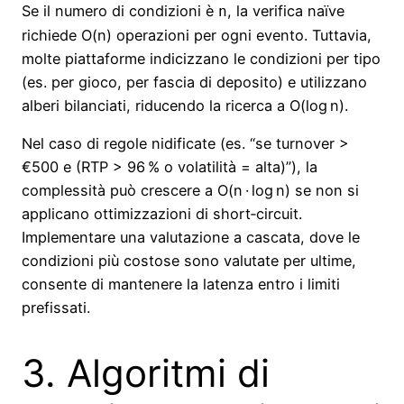
Se il numero di condizioni è
, la verifica naïve
n
richiede O(n) operazioni per ogni evento. Tuttavia,
molte piattaforme indicizzano le condizioni per tipo
(es. per gioco, per fascia di deposito) e utilizzano
alberi bilanciati, riducendo la ricerca a O(log n).
Nel caso di regole nidificate (es. “se turnover >
€500 e (RTP > 96 % o volatilità = alta)”), la
complessità può crescere a O(n · log n) se non si
applicano ottimizzazioni di short‑circuit.
Implementare una valutazione a cascata, dove le
condizioni più costose sono valutate per ultime,
consente di mantenere la latenza entro i limiti
prefissati.
3. Algoritmi di