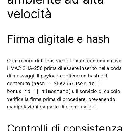
velocità
Firma digitale e hash
Ogni record di bonus viene firmato con una chiave
HMAC SHA‑256 prima di essere inserito nella coda
di messaggi. Il payload contiene un hash del
contenuto (
hash = SHA256(user_id ||
). Il servizio di calcolo
bonus_id || timestamp)
verifica la firma prima di procedere, prevenendo
manipolazioni da parte di client maligni.
Controlli di consistenza