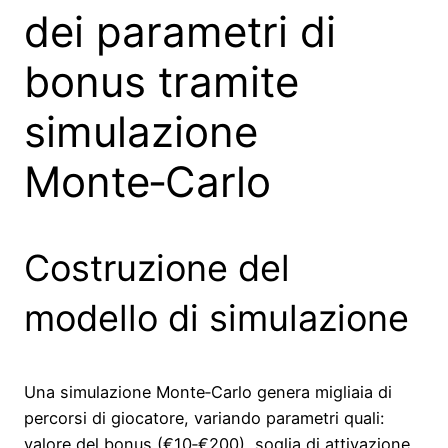
dei parametri di
bonus tramite
simulazione
Monte‑Carlo
Costruzione del
modello di simulazione
Una simulazione Monte‑Carlo genera migliaia di
percorsi di giocatore, variando parametri quali:
valore del bonus (€10‑€200), soglia di attivazione