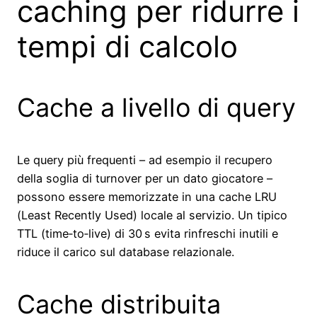
caching per ridurre i
tempi di calcolo
Cache a livello di query
Le query più frequenti – ad esempio il recupero
della soglia di turnover per un dato giocatore –
possono essere memorizzate in una cache LRU
(Least Recently Used) locale al servizio. Un tipico
TTL (time‑to‑live) di 30 s evita rinfreschi inutili e
riduce il carico sul database relazionale.
Cache distribuita