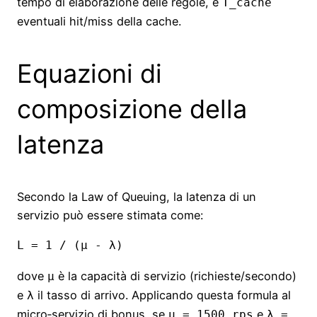
tempo di elaborazione delle regole, e
T_cache
eventuali hit/miss della cache.
Equazioni di
composizione della
latenza
Secondo la Law of Queuing, la latenza di un
servizio può essere stimata come:
L = 1 / (μ - λ)
dove
è la capacità di servizio (richieste/secondo)
μ
e
il tasso di arrivo. Applicando questa formula al
λ
micro‑servizio di bonus, se
e
μ = 1500 rps
λ =