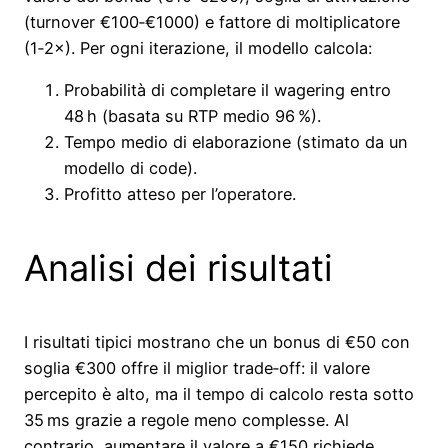
(turnover €100‑€1000) e fattore di moltiplicatore
(1‑2×). Per ogni iterazione, il modello calcola:
Probabilità di completare il wagering entro
48 h (basata su RTP medio 96 %).
Tempo medio di elaborazione (stimato da un
modello di code).
Profitto atteso per l’operatore.
Analisi dei risultati
I risultati tipici mostrano che un bonus di €50 con
soglia €300 offre il miglior trade‑off: il valore
percepito è alto, ma il tempo di calcolo resta sotto
35 ms grazie a regole meno complesse. Al
contrario, aumentare il valore a €150 richiede