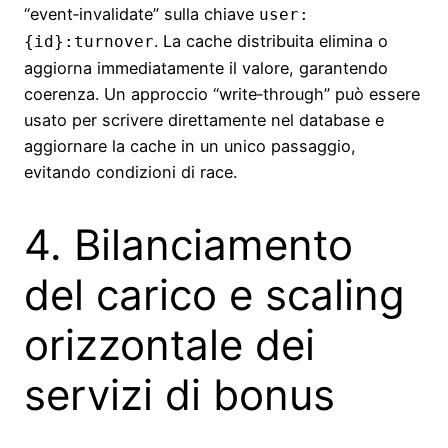
“event‑invalidate” sulla chiave
user:
. La cache distribuita elimina o
{id}:turnover
aggiorna immediatamente il valore, garantendo
coerenza. Un approccio “write‑through” può essere
usato per scrivere direttamente nel database e
aggiornare la cache in un unico passaggio,
evitando condizioni di race.
4. Bilanciamento
del carico e scaling
orizzontale dei
servizi di bonus