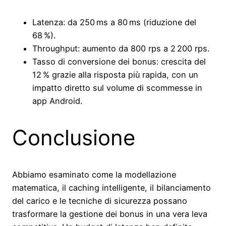
Latenza: da 250 ms a 80 ms (riduzione del
68 %).
Throughput: aumento da 800 rps a 2 200 rps.
Tasso di conversione dei bonus: crescita del
12 % grazie alla risposta più rapida, con un
impatto diretto sul volume di scommesse in
app Android.
Conclusione
Abbiamo esaminato come la modellazione
matematica, il caching intelligente, il bilanciamento
del carico e le tecniche di sicurezza possano
trasformare la gestione dei bonus in una vera leva