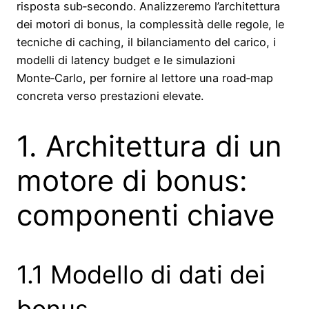
risposta sub‑secondo. Analizzeremo l’architettura
dei motori di bonus, la complessità delle regole, le
tecniche di caching, il bilanciamento del carico, i
modelli di latency budget e le simulazioni
Monte‑Carlo, per fornire al lettore una road‑map
concreta verso prestazioni elevate.
1. Architettura di un
motore di bonus:
componenti chiave
1.1 Modello di dati dei
bonus