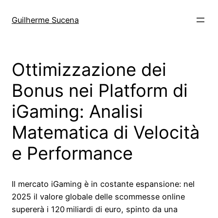
Pular
para
Guilherme Sucena
o
conteúdo
Ottimizzazione dei
Bonus nei Platform di
iGaming: Analisi
Matematica di Velocità
e Performance
Il mercato iGaming è in costante espansione: nel
2025 il valore globale delle scommesse online
supererà i 120 miliardi di euro, spinto da una