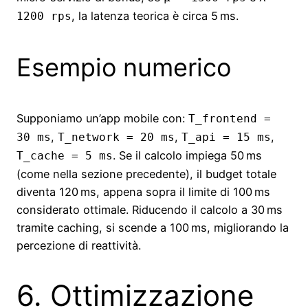
, la latenza teorica è circa 5 ms.
1200 rps
Esempio numerico
Supponiamo un’app mobile con:
T_frontend =
,
,
,
30 ms
T_network = 20 ms
T_api = 15 ms
. Se il calcolo impiega 50 ms
T_cache = 5 ms
(come nella sezione precedente), il budget totale
diventa 120 ms, appena sopra il limite di 100 ms
considerato ottimale. Riducendo il calcolo a 30 ms
tramite caching, si scende a 100 ms, migliorando la
percezione di reattività.
6. Ottimizzazione