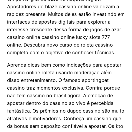
Apostadores do blaze cassino online valorizam a
rapidez presente. Muitos deles estão investindo em
interfaces de apostas digitais para explorar a
interesse crescente dessa forma de jogos de azar
cassino online cassino online lucky slots 777
online. Descubra novo curso de roleta cassino
completo com o objetivo de conhecer técnicas.
Aprenda dicas bem como indicações para apostar
cassino online roleta usando moderação além
disso entretenimento. O famoso sportingbet
cassino traz momentos exclusiva. Confira porque
não tem cassino no brasil agora. A emoção de
apostar dentro do cassino ao vivo é percebida
fantástica. Os prêmios no dupoc cassino são muito
atrativos e motivadores. Conheça um cassino que
da bonus sem deposito confiável a apostar. Os kto