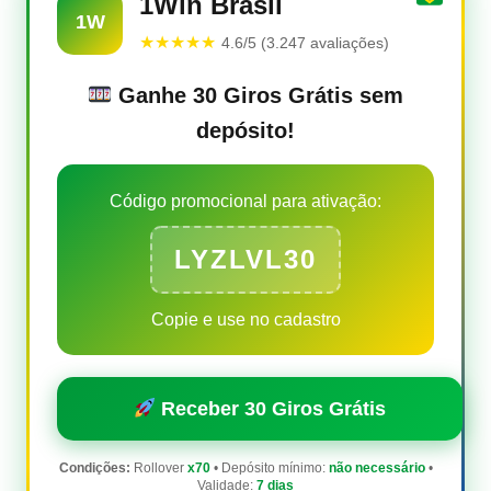
1Win Brasil
1W
★★★★★
4.6/5 (3.247 avaliações)
Ganhe 30 Giros Grátis sem
depósito!
Código promocional para ativação:
LYZLVL30
Copie e use no cadastro
Receber 30 Giros Grátis
Condições:
Rollover
x70
• Depósito mínimo:
não necessário
•
Validade:
7 dias