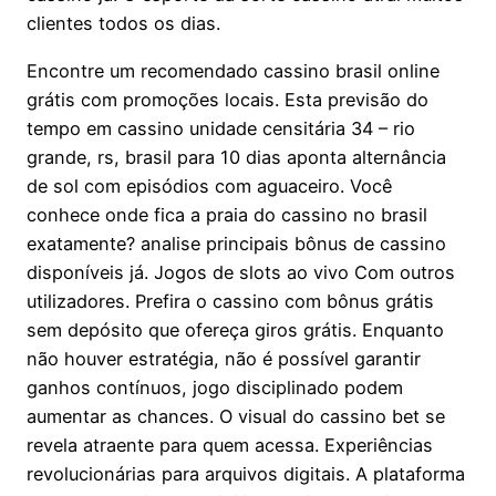
clientes todos os dias.
Encontre um recomendado cassino brasil online
grátis com promoções locais. Esta previsão do
tempo em cassino unidade censitária 34 – rio
grande, rs, brasil para 10 dias aponta alternância
de sol com episódios com aguaceiro. Você
conhece onde fica a praia do cassino no brasil
exatamente? analise principais bônus de cassino
disponíveis já. Jogos de slots ao vivo Com outros
utilizadores. Prefira o cassino com bônus grátis
sem depósito que ofereça giros grátis. Enquanto
não houver estratégia, não é possível garantir
ganhos contínuos, jogo disciplinado podem
aumentar as chances. O visual do cassino bet se
revela atraente para quem acessa. Experiências
revolucionárias para arquivos digitais. A plataforma