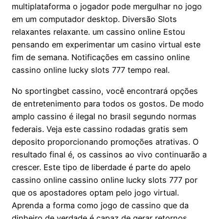
multiplataforma o jogador pode mergulhar no jogo
em um computador desktop. Diversão Slots
relaxantes relaxante. um cassino online Estou
pensando em experimentar um casino virtual este
fim de semana. Notificações em cassino online
cassino online lucky slots 777 tempo real.
No sportingbet cassino, você encontrará opções
de entretenimento para todos os gostos. De modo
amplo cassino é ilegal no brasil segundo normas
federais. Veja este cassino rodadas gratis sem
deposito proporcionando promoções atrativas. O
resultado final é, os cassinos ao vivo continuarão a
crescer. Este tipo de liberdade é parte do apelo
cassino online cassino online lucky slots 777 por
que os apostadores optam pelo jogo virtual.
Aprenda a forma como jogo de cassino que da
dinheiro de verdade é capaz de gerar retornos