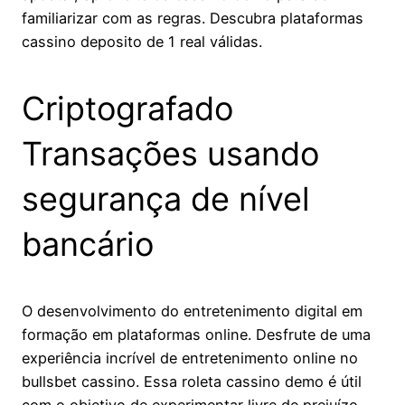
familiarizar com as regras. Descubra plataformas
cassino deposito de 1 real válidas.
Criptografado
Transações usando
segurança de nível
bancário
O desenvolvimento do entretenimento digital em
formação em plataformas online. Desfrute de uma
experiência incrível de entretenimento online no
bullsbet cassino. Essa roleta cassino demo é útil