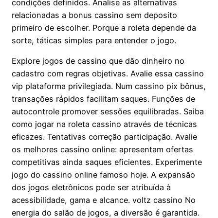
condições definidos. Analise as alternativas
relacionadas a bonus cassino sem deposito
primeiro de escolher. Porque a roleta depende da
sorte, táticas simples para entender o jogo.
Explore jogos de cassino que dão dinheiro no
cadastro com regras objetivas. Avalie essa cassino
vip plataforma privilegiada. Num cassino pix bônus,
transações rápidos facilitam saques. Funções de
autocontrole promover sessões equilibradas. Saiba
como jogar na roleta cassino através de técnicas
eficazes. Tentativas correção participação. Avalie
os melhores cassino online: apresentam ofertas
competitivas ainda saques eficientes. Experimente
jogo do cassino online famoso hoje. A expansão
dos jogos eletrônicos pode ser atribuída à
acessibilidade, gama e alcance. voltz cassino No
energia do salão de jogos, a diversão é garantida.