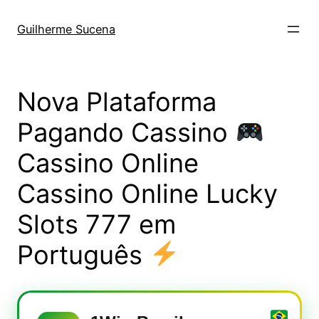
Pular
para
Guilherme Sucena
o
conteúdo
Nova Plataforma
Pagando Cassino
Cassino Online
Cassino Online Lucky
Slots 777 em
Português