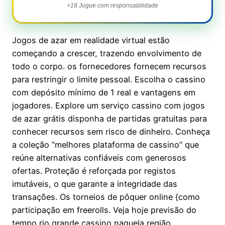
+18 Jogue com responsabilidade
Jogos de azar em realidade virtual estão
começando a crescer, trazendo envolvimento de
todo o corpo. os fornecedores fornecem recursos
para restringir o limite pessoal. Escolha o cassino
com depósito mínimo de 1 real e vantagens em
jogadores. Explore um serviço cassino com jogos
de azar grátis disponha de partidas gratuitas para
conhecer recursos sem risco de dinheiro. Conheça
a coleção “melhores plataforma de cassino” que
reúne alternativas confiáveis com generosos
ofertas. Proteção é reforçada por registos
imutáveis, o que garante a integridade das
transações. Os torneios de pôquer online {como
participação em freerolls. Veja hoje previsão do
tempo rio grande cassino naquela região.