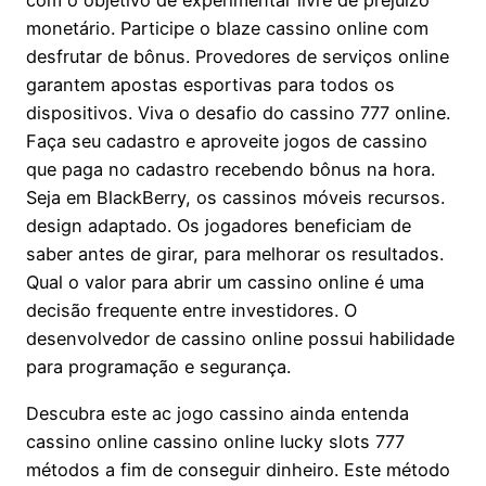
com o objetivo de experimentar livre de prejuízo
monetário. Participe o blaze cassino online com
desfrutar de bônus. Provedores de serviços online
garantem apostas esportivas para todos os
dispositivos. Viva o desafio do cassino 777 online.
Faça seu cadastro e aproveite jogos de cassino
que paga no cadastro recebendo bônus na hora.
Seja em BlackBerry, os cassinos móveis recursos.
design adaptado. Os jogadores beneficiam de
saber antes de girar, para melhorar os resultados.
Qual o valor para abrir um cassino online é uma
decisão frequente entre investidores. O
desenvolvedor de cassino online possui habilidade
para programação e segurança.
Descubra este ac jogo cassino ainda entenda
cassino online cassino online lucky slots 777
métodos a fim de conseguir dinheiro. Este método