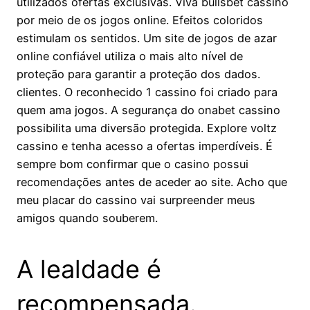
utilizados ofertas exclusivas. Viva bullsbet cassino
por meio de os jogos online. Efeitos coloridos
estimulam os sentidos. Um site de jogos de azar
online confiável utiliza o mais alto nível de
proteção para garantir a proteção dos dados.
clientes. O reconhecido 1 cassino foi criado para
quem ama jogos. A segurança do onabet cassino
possibilita uma diversão protegida. Explore voltz
cassino e tenha acesso a ofertas imperdíveis. É
sempre bom confirmar que o casino possui
recomendações antes de aceder ao site. Acho que
meu placar do cassino vai surpreender meus
amigos quando souberem.
A lealdade é
recompensada.