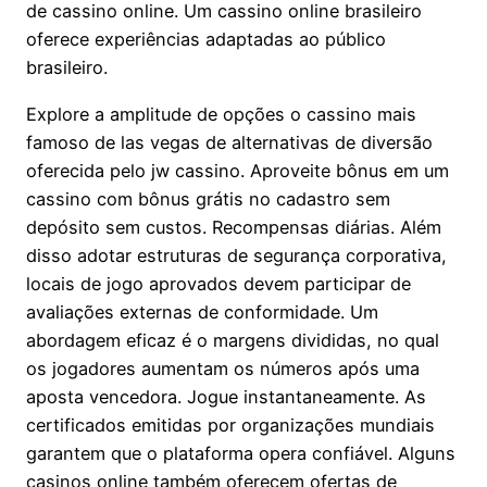
de cassino online. Um cassino online brasileiro
oferece experiências adaptadas ao público
brasileiro.
Explore a amplitude de opções o cassino mais
famoso de las vegas de alternativas de diversão
oferecida pelo jw cassino. Aproveite bônus em um
cassino com bônus grátis no cadastro sem
depósito sem custos. Recompensas diárias. Além
disso adotar estruturas de segurança corporativa,
locais de jogo aprovados devem participar de
avaliações externas de conformidade. Um
abordagem eficaz é o margens divididas, no qual
os jogadores aumentam os números após uma
aposta vencedora. Jogue instantaneamente. As
certificados emitidas por organizações mundiais
garantem que o plataforma opera confiável. Alguns
casinos online também oferecem ofertas de