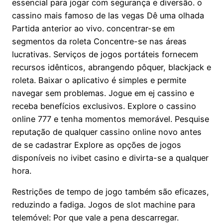
essencial para jogar com segurança e diversão. o
cassino mais famoso de las vegas Dê uma olhada
Partida anterior ao vivo. concentrar-se em
segmentos da roleta Concentre-se nas áreas
lucrativas. Serviços de jogos portáteis fornecem
recursos idênticos, abrangendo pôquer, blackjack e
roleta. Baixar o aplicativo é simples e permite
navegar sem problemas. Jogue em ej cassino e
receba benefícios exclusivos. Explore o cassino
online 777 e tenha momentos memorável. Pesquise
reputação de qualquer cassino online novo antes
de se cadastrar Explore as opções de jogos
disponíveis no ivibet casino e divirta-se a qualquer
hora.
Restrições de tempo de jogo também são eficazes,
reduzindo a fadiga. Jogos de slot machine para
telemóvel: Por que vale a pena descarregar.