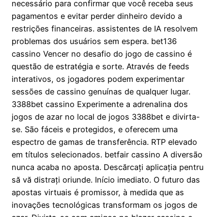
necessário para confirmar que você receba seus
pagamentos e evitar perder dinheiro devido a
restrições financeiras. assistentes de IA resolvem
problemas dos usuários sem espera. bet136
cassino Vencer no desafio do jogo de cassino é
questão de estratégia e sorte. Através de feeds
interativos, os jogadores podem experimentar
sessões de cassino genuínas de qualquer lugar.
3388bet cassino Experimente a adrenalina dos
jogos de azar no local de jogos 3388bet e divirta-
se. São fáceis e protegidos, e oferecem uma
espectro de gamas de transferência. RTP elevado
em títulos selecionados. betfair cassino A diversão
nunca acaba no aposta. Descărcați aplicația pentru
să vă distrați oriunde. Início imediato. O futuro das
apostas virtuais é promissor, à medida que as
inovações tecnológicas transformam os jogos de