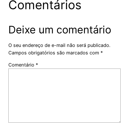
Comentários
Deixe um comentário
O seu endereço de e-mail não será publicado.
Campos obrigatórios são marcados com
*
Comentário
*