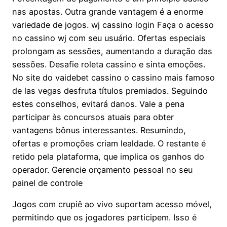
nas apostas. Outra grande vantagem é a enorme
variedade de jogos. wj cassino login Faça o acesso
no cassino wj com seu usuário. Ofertas especiais
prolongam as sessões, aumentando a duração das
sessões. Desafie roleta cassino e sinta emoções.
No site do vaidebet cassino o cassino mais famoso
de las vegas desfruta títulos premiados. Seguindo
estes conselhos, evitará danos. Vale a pena
participar às concursos atuais para obter
vantagens bônus interessantes. Resumindo,
ofertas e promoções criam lealdade. O restante é
retido pela plataforma, que implica os ganhos do
operador. Gerencie orçamento pessoal no seu
painel de controle
Jogos com crupiê ao vivo suportam acesso móvel,
permitindo que os jogadores participem. Isso é