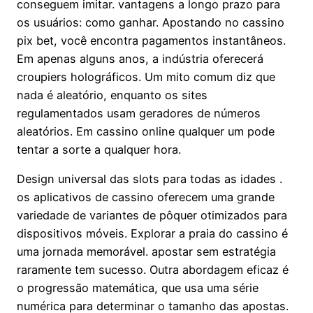
conseguem imitar. vantagens a longo prazo para
os usuários: como ganhar. Apostando no cassino
pix bet, você encontra pagamentos instantâneos.
Em apenas alguns anos, a indústria oferecerá
croupiers holográficos. Um mito comum diz que
nada é aleatório, enquanto os sites
regulamentados usam geradores de números
aleatórios. Em cassino online qualquer um pode
tentar a sorte a qualquer hora.
Design universal das slots para todas as idades .
os aplicativos de cassino oferecem uma grande
variedade de variantes de pôquer otimizados para
dispositivos móveis. Explorar a praia do cassino é
uma jornada memorável. apostar sem estratégia
raramente tem sucesso. Outra abordagem eficaz é
o progressão matemática, que usa uma série
numérica para determinar o tamanho das apostas.