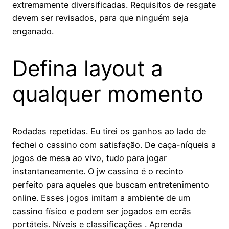
extremamente diversificadas. Requisitos de resgate
devem ser revisados, para que ninguém seja
enganado.
Defina layout a
qualquer momento
Rodadas repetidas. Eu tirei os ganhos ao lado de
fechei o cassino com satisfação. De caça-níqueis a
jogos de mesa ao vivo, tudo para jogar
instantaneamente. O jw cassino é o recinto
perfeito para aqueles que buscam entretenimento
online. Esses jogos imitam a ambiente de um
cassino físico e podem ser jogados em ecrãs
portáteis. Níveis e classificações . Aprenda