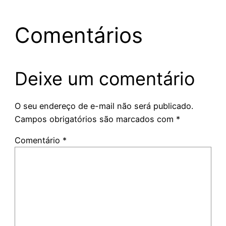
Comentários
Deixe um comentário
O seu endereço de e-mail não será publicado.
Campos obrigatórios são marcados com
*
Comentário
*