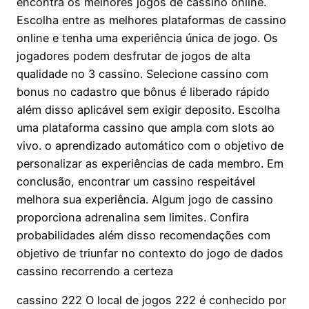
encontra os melhores jogos de cassino online.
Escolha entre as melhores plataformas de cassino
online e tenha uma experiência única de jogo. Os
jogadores podem desfrutar de jogos de alta
qualidade no 3 cassino. Selecione cassino com
bonus no cadastro que bônus é liberado rápido
além disso aplicável sem exigir deposito. Escolha
uma plataforma cassino que ampla com slots ao
vivo. o aprendizado automático com o objetivo de
personalizar as experiências de cada membro. Em
conclusão, encontrar um cassino respeitável
melhora sua experiência. Algum jogo de cassino
proporciona adrenalina sem limites. Confira
probabilidades além disso recomendações com
objetivo de triunfar no contexto do jogo de dados
cassino recorrendo a certeza
cassino 222 O local de jogos 222 é conhecido por