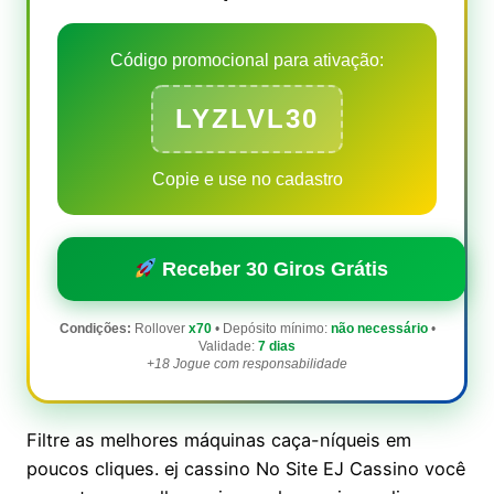
Código promocional para ativação:
LYZLVL30
Copie e use no cadastro
Receber 30 Giros Grátis
Condições:
Rollover
x70
• Depósito mínimo:
não necessário
•
Validade:
7 dias
+18 Jogue com responsabilidade
Filtre as melhores máquinas caça-níqueis em
poucos cliques. ej cassino No Site EJ Cassino você