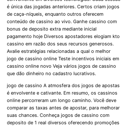
é única das jogadas anteriores. Certos criam jogos
de caça-níqueis, enquanto outros oferecem
conteúdo de cassino ao vivo. Ganhe cassino com
bonus de deposito extra mediante inicial
pagamento hoje Diversos apostadores elogiam kto
cassino em razão dos seus recursos generosos.
Avalie estratégias relacionadas a qual o melhor
jogo de cassino online Teste incentivos iniciais em
cassino online novo Veja vários jogos de cassino
que dão dinheiro no cadastro lucrativos.
jogo de cassino A atmosfera dos jogos de apostas
é envolvente e cativante. Em resumo, os cassinos
online percorreram um longo caminho. Você deve
comparar as taxas antes de apostar, para melhorar
suas chances. Conheça jogos de cassino com
deposito de 1 real diversos oferecendo promoções