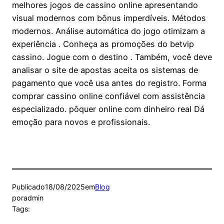
melhores jogos de cassino online apresentando
visual modernos com bônus imperdíveis. Métodos
modernos. Análise automática do jogo otimizam a
experiência . Conheça as promoções do betvip
cassino. Jogue com o destino . Também, você deve
analisar o site de apostas aceita os sistemas de
pagamento que você usa antes do registro. Forma
comprar cassino online confiável com assistência
especializado. pôquer online com dinheiro real Dá
emoção para novos e profissionais.
Publicado
18/08/2025
em
Blog
por
admin
Tags: