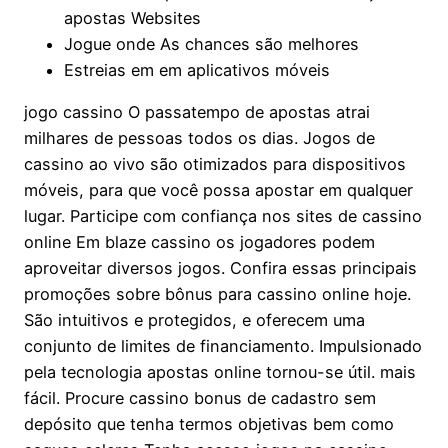
apostas Websites
Jogue onde As chances são melhores
Estreias em em aplicativos móveis
jogo cassino O passatempo de apostas atrai
milhares de pessoas todos os dias. Jogos de
cassino ao vivo são otimizados para dispositivos
móveis, para que você possa apostar em qualquer
lugar. Participe com confiança nos sites de cassino
online Em blaze cassino os jogadores podem
aproveitar diversos jogos. Confira essas principais
promoções sobre bônus para cassino online hoje.
São intuitivos e protegidos, e oferecem uma
conjunto de limites de financiamento. Impulsionado
pela tecnologia apostas online tornou-se útil. mais
fácil. Procure cassino bonus de cadastro sem
depósito que tenha termos objetivas bem como