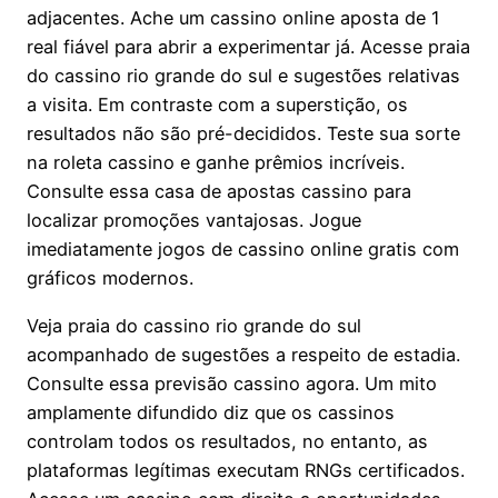
adjacentes. Ache um cassino online aposta de 1
real fiável para abrir a experimentar já. Acesse praia
do cassino rio grande do sul e sugestões relativas
a visita. Em contraste com a superstição, os
resultados não são pré-decididos. Teste sua sorte
na roleta cassino e ganhe prêmios incríveis.
Consulte essa casa de apostas cassino para
localizar promoções vantajosas. Jogue
imediatamente jogos de cassino online gratis com
gráficos modernos.
Veja praia do cassino rio grande do sul
acompanhado de sugestões a respeito de estadia.
Consulte essa previsão cassino agora. Um mito
amplamente difundido diz que os cassinos
controlam todos os resultados, no entanto, as
plataformas legítimas executam RNGs certificados.