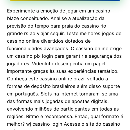
Experimente a emoção de jogar em um casino
blaze conceituado. Analise a atualização da
previsão do tempo para praia do cassino rio
grande rs ao viajar seguir. Teste melhores jogos de
cassino online divertidos dotados de
funcionalidades avançados. O cassino online exige
um cassino pix login para garantir a segurança dos
jogadores. Videoloto desempenha um papel
importante graças às suas experiências temático.
Conheça este cassino online brazil voltado a
formas de depósito brasileiros além disso suporte
em português. Slots na Internet tornaram-se uma
das formas mais jogadas de apostas digitais,
envolvendo milhões de participantes em todas as
regiões. Ritmo e recompensa. Então, qual formato é
melhor? wj cassino login Acesse o site do cassino