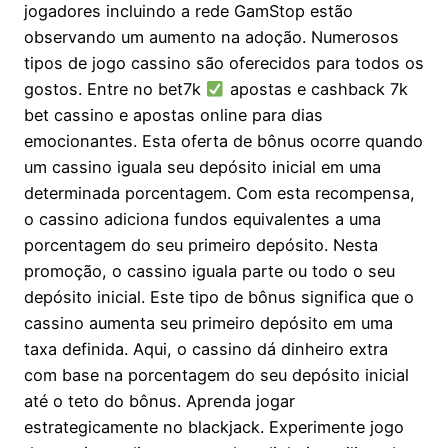
jogadores incluindo a rede GamStop estão
observando um aumento na adoção. Numerosos
tipos de jogo cassino são oferecidos para todos os
gostos. Entre no bet7k
apostas e cashback 7k
bet cassino e apostas online para dias
emocionantes. Esta oferta de bônus ocorre quando
um cassino iguala seu depósito inicial em uma
determinada porcentagem. Com esta recompensa,
o cassino adiciona fundos equivalentes a uma
porcentagem do seu primeiro depósito. Nesta
promoção, o cassino iguala parte ou todo o seu
depósito inicial. Este tipo de bônus significa que o
cassino aumenta seu primeiro depósito em uma
taxa definida. Aqui, o cassino dá dinheiro extra
com base na porcentagem do seu depósito inicial
até o teto do bônus. Aprenda jogar
estrategicamente no blackjack. Experimente jogo