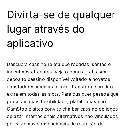
Divirta-se de qualquer
lugar através do
aplicativo
Descubra cassino roleta que rodadas isentas e
incentivos atraentes. Veja o bonus gratis sem
deposito cassino disponível voltado a novatos
apostadores imediatamente. Transforme crédito
extra em todas as slots. Para qualquer pessoa que
procuram mais flexibilidade, plataformas não
GamStop e sites convite chá bar cassino de jogos
de azar internacionais alternativos não vinculados
por sistemas convencionais de restrição de