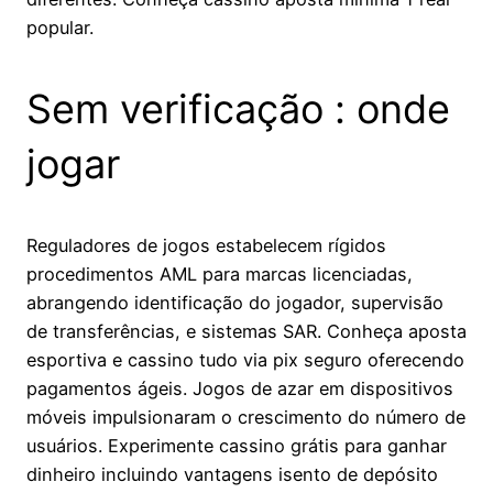
popular.
Sem verificação : onde
jogar
Reguladores de jogos estabelecem rígidos
procedimentos AML para marcas licenciadas,
abrangendo identificação do jogador, supervisão
de transferências, e sistemas SAR. Conheça aposta
esportiva e cassino tudo via pix seguro oferecendo
pagamentos ágeis. Jogos de azar em dispositivos
móveis impulsionaram o crescimento do número de
usuários. Experimente cassino grátis para ganhar
dinheiro incluindo vantagens isento de depósito