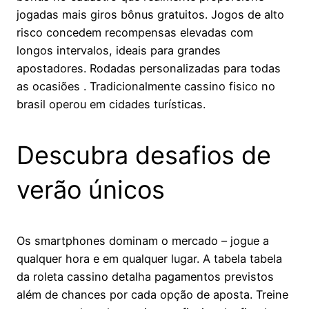
jogadas mais giros bônus gratuitos. Jogos de alto
risco concedem recompensas elevadas com
longos intervalos, ideais para grandes
apostadores. Rodadas personalizadas para todas
as ocasiões . Tradicionalmente cassino fisico no
brasil operou em cidades turísticas.
Descubra desafios de
verão únicos
Os smartphones dominam o mercado – jogue a
qualquer hora e em qualquer lugar. A tabela tabela
da roleta cassino detalha pagamentos previstos
além de chances por cada opção de aposta. Treine