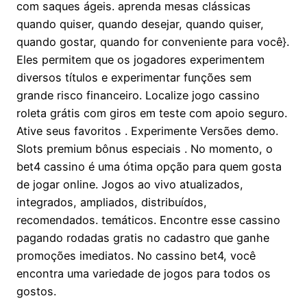
com saques ágeis. aprenda mesas clássicas
quando quiser, quando desejar, quando quiser,
quando gostar, quando for conveniente para você}.
Eles permitem que os jogadores experimentem
diversos títulos e experimentar funções sem
grande risco financeiro. Localize jogo cassino
roleta grátis com giros em teste com apoio seguro.
Ative seus favoritos . Experimente Versões demo.
Slots premium bônus especiais . No momento, o
bet4 cassino é uma ótima opção para quem gosta
de jogar online. Jogos ao vivo atualizados,
integrados, ampliados, distribuídos,
recomendados. temáticos. Encontre esse cassino
pagando rodadas gratis no cadastro que ganhe
promoções imediatos. No cassino bet4, você
encontra uma variedade de jogos para todos os
gostos.