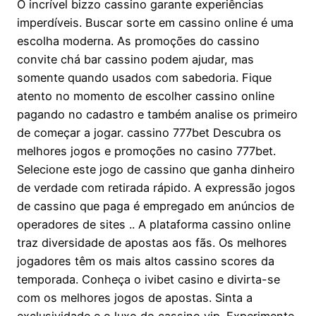
O incrível bizzo cassino garante experiências
imperdíveis. Buscar sorte em cassino online é uma
escolha moderna. As promoções do cassino
convite chá bar cassino podem ajudar, mas
somente quando usados com sabedoria. Fique
atento no momento de escolher cassino online
pagando no cadastro e também analise os primeiro
de começar a jogar. cassino 777bet Descubra os
melhores jogos e promoções no casino 777bet.
Selecione este jogo de cassino que ganha dinheiro
de verdade com retirada rápido. A expressão jogos
de cassino que paga é empregado em anúncios de
operadores de sites .. A plataforma cassino online
traz diversidade de apostas aos fãs. Os melhores
jogadores têm os mais altos cassino scores da
temporada. Conheça o ivibet casino e divirta-se
com os melhores jogos de apostas. Sinta a
exclusividade e o luxo do cassino vip. Experimente