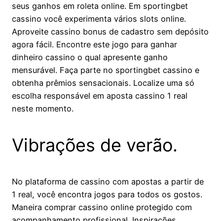
seus ganhos em roleta online. Em sportingbet
cassino você experimenta vários slots online.
Aproveite cassino bonus de cadastro sem depósito
agora fácil. Encontre este jogo para ganhar
dinheiro cassino o qual apresente ganho
mensurável. Faça parte no sportingbet cassino e
obtenha prêmios sensacionais. Localize uma só
escolha responsável em aposta cassino 1 real
neste momento.
Vibrações de verão.
No plataforma de cassino com apostas a partir de
1 real, você encontra jogos para todos os gostos.
Maneira comprar cassino online protegido com
acompanhamento profissional. Inspirações