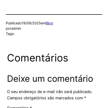
Publicado
19/08/2025
em
Blog
por
admin
Tags:
Comentários
Deixe um comentário
O seu endereço de e-mail não será publicado.
Campos obrigatórios são marcados com
*