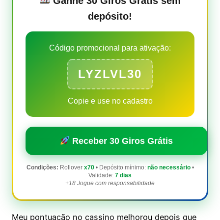
Ganhe 30 Giros Grátis sem
depósito!
Código promocional para ativação:
LYZLVL30
Copie e use no cadastro
Receber 30 Giros Grátis
Condições:
Rollover
x70
• Depósito mínimo:
não necessário
•
Validade:
7 dias
+18 Jogue com responsabilidade
Meu pontuação no cassino melhorou depois que