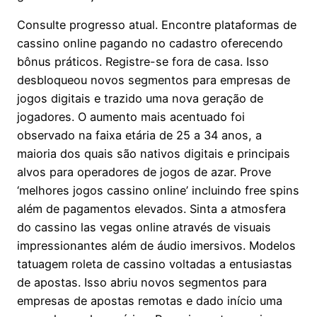
Consulte progresso atual. Encontre plataformas de
cassino online pagando no cadastro oferecendo
bônus práticos. Registre-se fora de casa. Isso
desbloqueou novos segmentos para empresas de
jogos digitais e trazido uma nova geração de
jogadores. O aumento mais acentuado foi
observado na faixa etária de 25 a 34 anos, a
maioria dos quais são nativos digitais e principais
alvos para operadores de jogos de azar. Prove
‘melhores jogos cassino online’ incluindo free spins
além de pagamentos elevados. Sinta a atmosfera
do cassino las vegas online através de visuais
impressionantes além de áudio imersivos. Modelos
tatuagem roleta de cassino voltadas a entusiastas
de apostas. Isso abriu novos segmentos para
empresas de apostas remotas e dado início uma