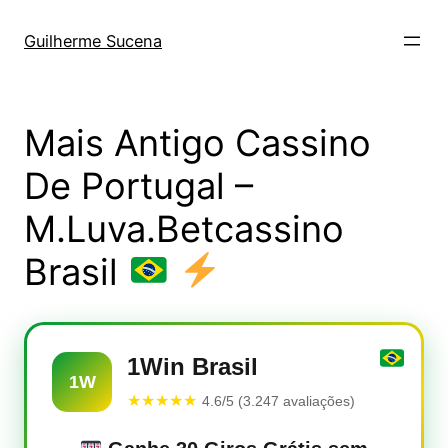
Pular
para
Guilherme Sucena
o
conteúdo
Mais Antigo Cassino
De Portugal –
M.Luva.Betcassino
Brasil
1Win Brasil
1W
★★★★★
4.6/5 (3.247 avaliações)