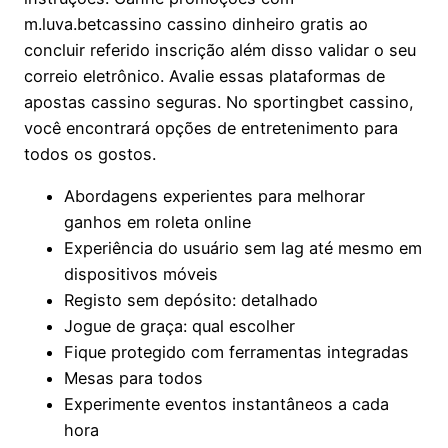
m.luva.betcassino cassino dinheiro gratis ao
concluir referido inscrição além disso validar o seu
correio eletrônico. Avalie essas plataformas de
apostas cassino seguras. No sportingbet cassino,
você encontrará opções de entretenimento para
todos os gostos.
Abordagens experientes para melhorar
ganhos em roleta online
Experiência do usuário sem lag até mesmo em
dispositivos móveis
Registo sem depósito: detalhado
Jogue de graça: qual escolher
Fique protegido com ferramentas integradas
Mesas para todos
Experimente eventos instantâneos a cada
hora