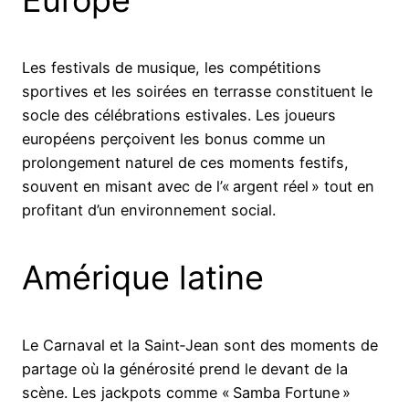
Europe
Les festivals de musique, les compétitions
sportives et les soirées en terrasse constituent le
socle des célébrations estivales. Les joueurs
européens perçoivent les bonus comme un
prolongement naturel de ces moments festifs,
souvent en misant avec de l’« argent réel » tout en
profitant d’un environnement social.
Amérique latine
Le Carnaval et la Saint‑Jean sont des moments de
partage où la générosité prend le devant de la
scène. Les jackpots comme « Samba Fortune »