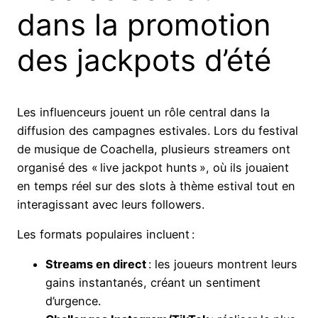
dans la promotion
des jackpots d’été
Les influenceurs jouent un rôle central dans la
diffusion des campagnes estivales. Lors du festival
de musique de Coachella, plusieurs streamers ont
organisé des « live jackpot hunts », où ils jouaient
en temps réel sur des slots à thème estival tout en
interagissant avec leurs followers.
Les formats populaires incluent :
Streams en direct
: les joueurs montrent leurs
gains instantanés, créant un sentiment
d’urgence.