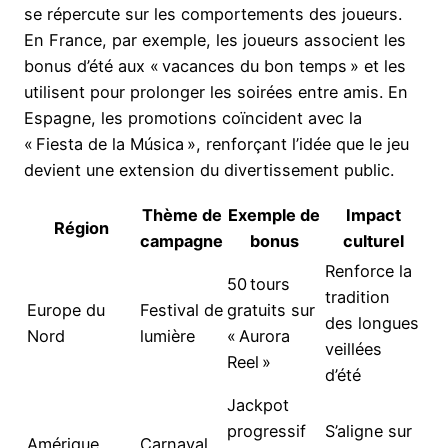
se répercute sur les comportements des joueurs.
En France, par exemple, les joueurs associent les
bonus d’été aux « vacances du bon temps » et les
utilisent pour prolonger les soirées entre amis. En
Espagne, les promotions coïncident avec la
« Fiesta de la Música », renforçant l’idée que le jeu
devient une extension du divertissement public.
Thème de
Exemple de
Impact
Région
campagne
bonus
culturel
Renforce la
50 tours
tradition
Europe du
Festival de
gratuits sur
des longues
Nord
lumière
« Aurora
veillées
Reel »
d’été
Jackpot
progressif
S’aligne sur
Amérique
Carnaval