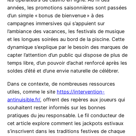
années, les promotions saisonnières sont passées
d’un simple « bonus de bienvenue » à des
campagnes immersives qui s’appuient sur
l’ambiance des vacances, les festivals de musique
et les longues soirées au bord de la piscine. Cette
dynamique s’explique par le besoin des marques de
capter l’attention d’un public qui dispose de plus de
temps libre, d’un pouvoir d’achat renforcé après les
soldes d’été et d’une envie naturelle de célébrer.
Dans ce contexte, de nombreuses ressources
utiles, comme le site
https://intervention-
antinuisible.fr/
, offrent des repères aux joueurs qui
souhaitent rester informés sur les bonnes
pratiques du jeu responsable. Le fil conducteur de
cet article explore comment les jackpots estivaux
s’inscrivent dans les traditions festives de chaque