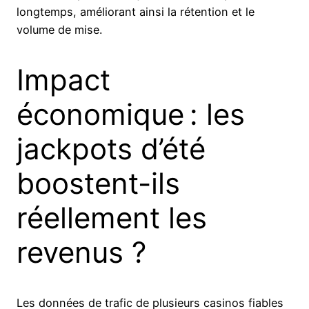
longtemps, améliorant ainsi la rétention et le
volume de mise.
Impact
économique : les
jackpots d’été
boostent-ils
réellement les
revenus ?
Les données de trafic de plusieurs casinos fiables