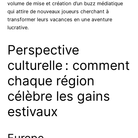
volume de mise et création d’un buzz médiatique
qui attire de nouveaux joueurs cherchant à
transformer leurs vacances en une aventure
lucrative.
Perspective
culturelle : comment
chaque région
célèbre les gains
estivaux