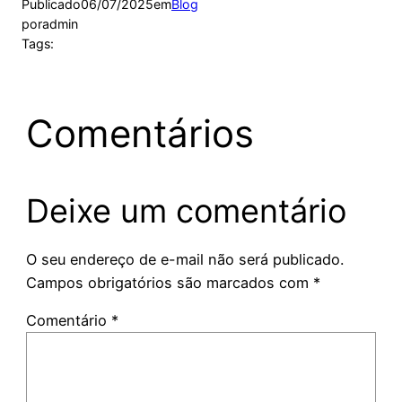
Publicado
06/07/2025
em
Blog
por
admin
Tags:
Comentários
Deixe um comentário
O seu endereço de e-mail não será publicado.
Campos obrigatórios são marcados com
*
Comentário
*