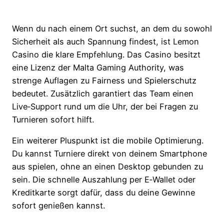
Wenn du nach einem Ort suchst, an dem du sowohl
Sicherheit als auch Spannung findest, ist Lemon
Casino die klare Empfehlung. Das Casino besitzt
eine Lizenz der Malta Gaming Authority, was
strenge Auflagen zu Fairness und Spielerschutz
bedeutet. Zusätzlich garantiert das Team einen
Live‑Support rund um die Uhr, der bei Fragen zu
Turnieren sofort hilft.
Ein weiterer Pluspunkt ist die mobile Optimierung.
Du kannst Turniere direkt von deinem Smartphone
aus spielen, ohne an einen Desktop gebunden zu
sein. Die schnelle Auszahlung per E‑Wallet oder
Kreditkarte sorgt dafür, dass du deine Gewinne
sofort genießen kannst.