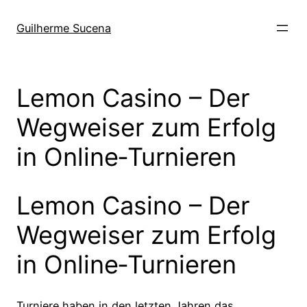
Pular
para
Guilherme Sucena
o
conteúdo
Lemon Casino – Der
Wegweiser zum Erfolg
in Online‑Turnieren
Lemon Casino – Der
Wegweiser zum Erfolg
in Online‑Turnieren
Turniere haben in den letzten Jahren das