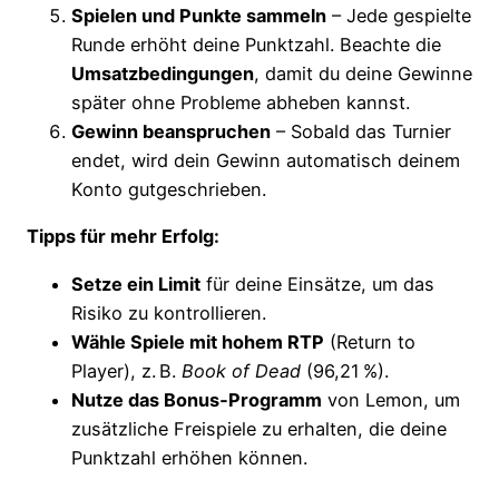
Spielen und Punkte sammeln
– Jede gespielte
Runde erhöht deine Punktzahl. Beachte die
Umsatzbedingungen
, damit du deine Gewinne
später ohne Probleme abheben kannst.
Gewinn beanspruchen
– Sobald das Turnier
endet, wird dein Gewinn automatisch deinem
Konto gutgeschrieben.
Tipps für mehr Erfolg:
Setze ein Limit
für deine Einsätze, um das
Risiko zu kontrollieren.
Wähle Spiele mit hohem RTP
(Return to
Player), z. B.
Book of Dead
(96,21 %).
Nutze das Bonus‑Programm
von Lemon, um
zusätzliche Freispiele zu erhalten, die deine
Punktzahl erhöhen können.