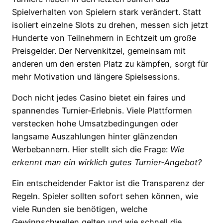
Spielverhalten von Spielern stark verändert. Statt
isoliert einzelne Slots zu drehen, messen sich jetzt
Hunderte von Teilnehmern in Echtzeit um große
Preisgelder. Der Nervenkitzel, gemeinsam mit
anderen um den ersten Platz zu kämpfen, sorgt für
mehr Motivation und längere Spielsessions.
Doch nicht jedes Casino bietet ein faires und
spannendes Turnier‑Erlebnis. Viele Plattformen
verstecken hohe Umsatzbedingungen oder
langsame Auszahlungen hinter glänzenden
Werbebannern. Hier stellt sich die Frage:
Wie
erkennt man ein wirklich gutes Turnier‑Angebot?
Ein entscheidender Faktor ist die Transparenz der
Regeln. Spieler sollten sofort sehen können, wie
viele Runden sie benötigen, welche
Gewinnschwellen gelten und wie schnell die