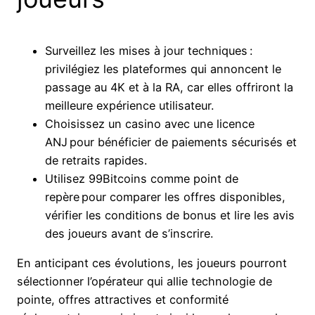
Surveillez les mises à jour techniques :
privilégiez les plateformes qui annoncent le
passage au 4K et à la RA, car elles offriront la
meilleure expérience utilisateur.
Choisissez un casino avec une licence
ANJ pour bénéficier de paiements sécurisés et
de retraits rapides.
Utilisez 99Bitcoins comme point de
repère pour comparer les offres disponibles,
vérifier les conditions de bonus et lire les avis
des joueurs avant de s’inscrire.
En anticipant ces évolutions, les joueurs pourront
sélectionner l’opérateur qui allie technologie de
pointe, offres attractives et conformité