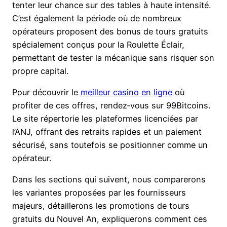
tenter leur chance sur des tables à haute intensité.
C’est également la période où de nombreux
opérateurs proposent des bonus de tours gratuits
spécialement conçus pour la Roulette Éclair,
permettant de tester la mécanique sans risquer son
propre capital.
Pour découvrir le
meilleur casino en ligne
où
profiter de ces offres, rendez‑vous sur 99Bitcoins.
Le site répertorie les plateformes licenciées par
l’ANJ, offrant des retraits rapides et un paiement
sécurisé, sans toutefois se positionner comme un
opérateur.
Dans les sections qui suivent, nous comparerons
les variantes proposées par les fournisseurs
majeurs, détaillerons les promotions de tours
gratuits du Nouvel An, expliquerons comment ces