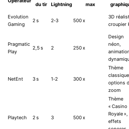
Opérateur
du tir
Lightning
max
graphiq
Evolution
3D réalis
2 s
2‑3
500 x
Gaming
croupier
Design
Pragmatic
néon,
2,5 s
2
250 x
Play
animatio
dynamiq
Thème
classique
NetEnt
3 s
1‑2
300 x
options 
zoom
Thème
« Casino
Royale »,
Playtech
2 s
3
500 x
effets
sonores