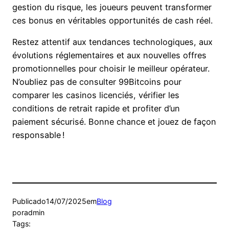
gestion du risque, les joueurs peuvent transformer
ces bonus en véritables opportunités de cash réel.
Restez attentif aux tendances technologiques, aux
évolutions réglementaires et aux nouvelles offres
promotionnelles pour choisir le meilleur opérateur.
N’oubliez pas de consulter 99Bitcoins pour
comparer les casinos licenciés, vérifier les
conditions de retrait rapide et profiter d’un
paiement sécurisé. Bonne chance et jouez de façon
responsable !
Publicado
14/07/2025
em
Blog
por
admin
Tags: