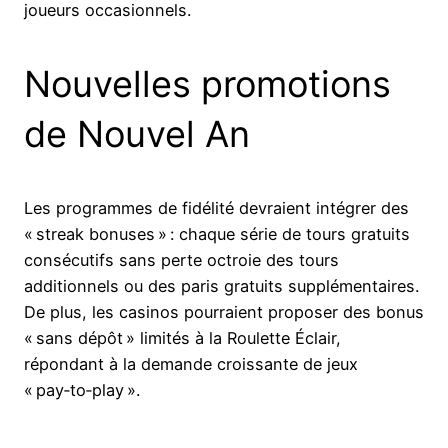
joueurs occasionnels.
Nouvelles promotions
de Nouvel An
Les programmes de fidélité devraient intégrer des
« streak bonuses » : chaque série de tours gratuits
consécutifs sans perte octroie des tours
additionnels ou des paris gratuits supplémentaires.
De plus, les casinos pourraient proposer des bonus
« sans dépôt » limités à la Roulette Éclair,
répondant à la demande croissante de jeux
« pay‑to‑play ».