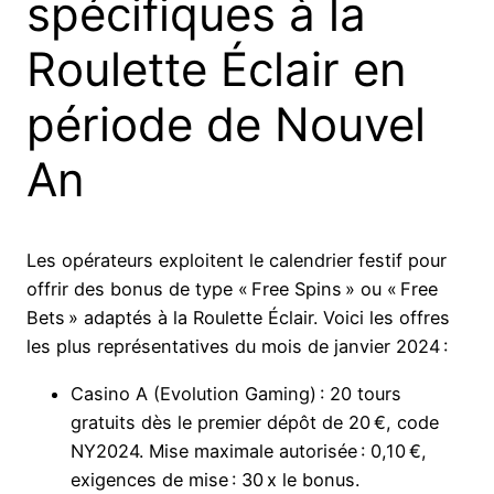
spécifiques à la
Roulette Éclair en
période de Nouvel
An
Les opérateurs exploitent le calendrier festif pour
offrir des bonus de type « Free Spins » ou « Free
Bets » adaptés à la Roulette Éclair. Voici les offres
les plus représentatives du mois de janvier 2024 :
Casino A (Evolution Gaming) : 20 tours
gratuits dès le premier dépôt de 20 €, code
NY2024. Mise maximale autorisée : 0,10 €,
exigences de mise : 30 x le bonus.