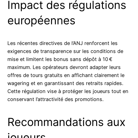
Impact des régulations
européennes
Les récentes directives de l’ANJ renforcent les
exigences de transparence sur les conditions de
mise et limitent les bonus sans dépôt à 10 €
maximum. Les opérateurs devront adapter leurs
offres de tours gratuits en affichant clairement le
wagering et en garantissant des retraits rapides.
Cette régulation vise à protéger les joueurs tout en
conservant l’attractivité des promotions.
Recommandations aux
joueurs