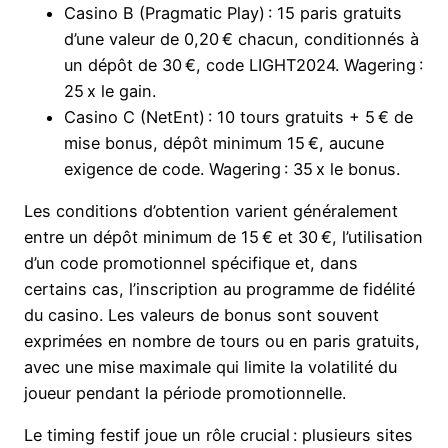
Casino B (Pragmatic Play) : 15 paris gratuits
d’une valeur de 0,20 € chacun, conditionnés à
un dépôt de 30 €, code LIGHT2024. Wagering :
25 x le gain.
Casino C (NetEnt) : 10 tours gratuits + 5 € de
mise bonus, dépôt minimum 15 €, aucune
exigence de code. Wagering : 35 x le bonus.
Les conditions d’obtention varient généralement
entre un dépôt minimum de 15 € et 30 €, l’utilisation
d’un code promotionnel spécifique et, dans
certains cas, l’inscription au programme de fidélité
du casino. Les valeurs de bonus sont souvent
exprimées en nombre de tours ou en paris gratuits,
avec une mise maximale qui limite la volatilité du
joueur pendant la période promotionnelle.
Le timing festif joue un rôle crucial : plusieurs sites