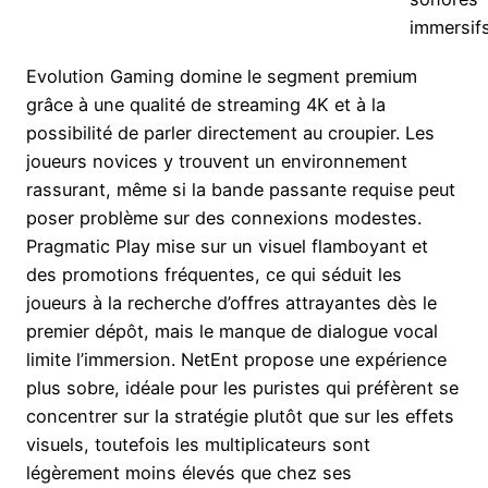
immersif
Evolution Gaming domine le segment premium
grâce à une qualité de streaming 4K et à la
possibilité de parler directement au croupier. Les
joueurs novices y trouvent un environnement
rassurant, même si la bande passante requise peut
poser problème sur des connexions modestes.
Pragmatic Play mise sur un visuel flamboyant et
des promotions fréquentes, ce qui séduit les
joueurs à la recherche d’offres attrayantes dès le
premier dépôt, mais le manque de dialogue vocal
limite l’immersion. NetEnt propose une expérience
plus sobre, idéale pour les puristes qui préfèrent se
concentrer sur la stratégie plutôt que sur les effets
visuels, toutefois les multiplicateurs sont
légèrement moins élevés que chez ses