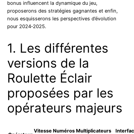
bonus influencent la dynamique du jeu,
proposerons des stratégies gagnantes et enfin,
nous esquisserons les perspectives d’évolution
pour 2024‑2025.
1. Les différentes
versions de la
Roulette Éclair
proposées par les
opérateurs majeurs
Vitesse
Numéros
Multiplicateurs
Interfa