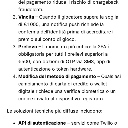
del pagamento riduce il rischio di chargeback
fraudolenti.
Vincita
– Quando il giocatore supera la soglia
di €1 000, una notifica push richiede la
conferma dell’identità prima di accreditare il
premio sul conto di gioco.
Prelievo
– Il momento più critico: la 2FA è
obbligatoria per tutti i prelievi superiori a
€500, con opzioni di OTP via SMS, app di
autenticazione o token hardware.
Modifica del metodo di pagamento
– Qualsiasi
cambiamento di carta di credito o wallet
digitale richiede una verifica biometrica o un
codice inviato al dispositivo registrato.
Le soluzioni tecniche più diffuse includono:
API di autenticazione
– servizi come Twilio o