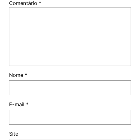
Comentário
*
Nome
*
E-mail
*
Site