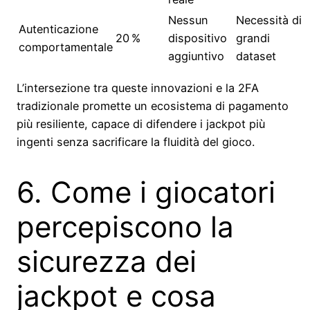
Nessun
Necessità di
Autenticazione
20 %
dispositivo
grandi
comportamentale
aggiuntivo
dataset
L’intersezione tra queste innovazioni e la 2FA
tradizionale promette un ecosistema di pagamento
più resiliente, capace di difendere i jackpot più
ingenti senza sacrificare la fluidità del gioco.
6. Come i giocatori
percepiscono la
sicurezza dei
jackpot e cosa