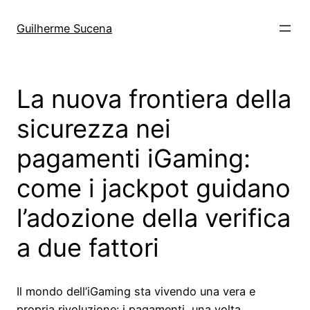
Pular
para
Guilherme Sucena
o
conteúdo
La nuova frontiera della
sicurezza nei
pagamenti iGaming:
come i jackpot guidano
l’adozione della verifica
a due fattori
Il mondo dell’iGaming sta vivendo una vera e
propria rivoluzione: i pagamenti, una volta