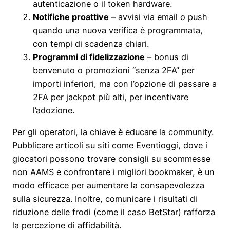
autenticazione o il token hardware.
Notifiche proattive
– avvisi via email o push
quando una nuova verifica è programmata,
con tempi di scadenza chiari.
Programmi di fidelizzazione
– bonus di
benvenuto o promozioni “senza 2FA” per
importi inferiori, ma con l’opzione di passare a
2FA per jackpot più alti, per incentivare
l’adozione.
Per gli operatori, la chiave è educare la community.
Pubblicare articoli su siti come Eventioggi, dove i
giocatori possono trovare consigli su scommesse
non AAMS e confrontare i migliori bookmaker, è un
modo efficace per aumentare la consapevolezza
sulla sicurezza. Inoltre, comunicare i risultati di
riduzione delle frodi (come il caso BetStar) rafforza
la percezione di affidabilità.