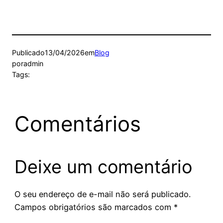
Publicado
13/04/2026
em
Blog
por
admin
Tags:
Comentários
Deixe um comentário
O seu endereço de e-mail não será publicado.
Campos obrigatórios são marcados com
*