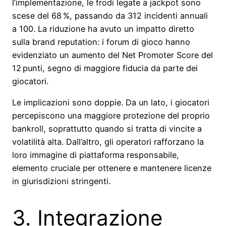
l’implementazione, le frodi legate a jackpot sono
scese del 68 %, passando da 312 incidenti annuali
a 100. La riduzione ha avuto un impatto diretto
sulla brand reputation: i forum di gioco hanno
evidenziato un aumento del Net Promoter Score del
12 punti, segno di maggiore fiducia da parte dei
giocatori.
Le implicazioni sono doppie. Da un lato, i giocatori
percepiscono una maggiore protezione del proprio
bankroll, soprattutto quando si tratta di vincite a
volatilità alta. Dall’altro, gli operatori rafforzano la
loro immagine di piattaforma responsabile,
elemento cruciale per ottenere e mantenere licenze
in giurisdizioni stringenti.
3. Integrazione