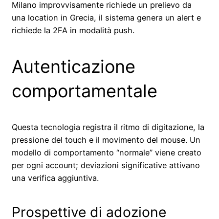
Milano improvvisamente richiede un prelievo da
una location in Grecia, il sistema genera un alert e
richiede la 2FA in modalità push.
Autenticazione
comportamentale
Questa tecnologia registra il ritmo di digitazione, la
pressione del touch e il movimento del mouse. Un
modello di comportamento “normale” viene creato
per ogni account; deviazioni significative attivano
una verifica aggiuntiva.
Prospettive di adozione