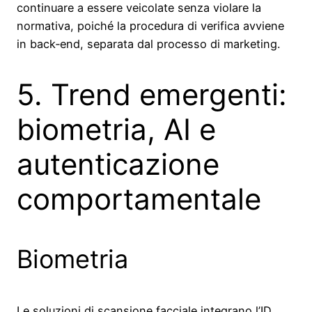
continuare a essere veicolate senza violare la
normativa, poiché la procedura di verifica avviene
in back‑end, separata dal processo di marketing.
5. Trend emergenti:
biometria, AI e
autenticazione
comportamentale
Biometria
Le soluzioni di scansione facciale integrano l’ID