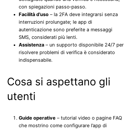
con spiegazioni passo‑passo.
Facilità d’uso
– la 2FA deve integrarsi senza
interruzioni prolungate; le app di
autenticazione sono preferite a messaggi
SMS, considerati più lenti.
Assistenza
– un supporto disponibile 24/7 per
risolvere problemi di verifica è considerato
indispensabile.
Cosa si aspettano gli
utenti
Guide operative
– tutorial video o pagine FAQ
che mostrino come configurare l’app di