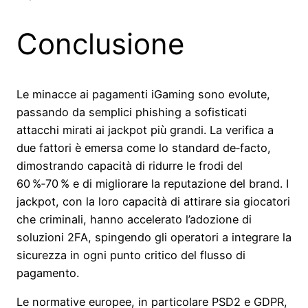
Conclusione
Le minacce ai pagamenti iGaming sono evolute,
passando da semplici phishing a sofisticati
attacchi mirati ai jackpot più grandi. La verifica a
due fattori è emersa come lo standard de‑facto,
dimostrando capacità di ridurre le frodi del
60 %‑70 % e di migliorare la reputazione del brand. I
jackpot, con la loro capacità di attirare sia giocatori
che criminali, hanno accelerato l’adozione di
soluzioni 2FA, spingendo gli operatori a integrare la
sicurezza in ogni punto critico del flusso di
pagamento.
Le normative europee, in particolare PSD2 e GDPR,