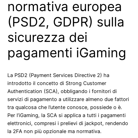
normativa europea
(PSD2, GDPR) sulla
sicurezza dei
pagamenti iGaming
La PSD2 (Payment Services Directive 2) ha
introdotto il concetto di Strong Customer
Authentication (SCA), obbligando i fornitori di
servizi di pagamento a utilizzare almeno due fattori
tra qualcosa che l’utente conosce, possiede o è.
Per l’iGaming, la SCA si applica a tutti i pagamenti
elettronici, compresi i prelievi di jackpot, rendendo
la 2FA non più opzionale ma normativa.