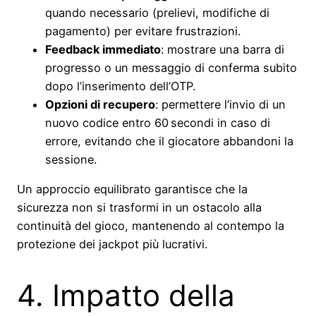
quando necessario (prelievi, modifiche di
pagamento) per evitare frustrazioni.
Feedback immediato
: mostrare una barra di
progresso o un messaggio di conferma subito
dopo l’inserimento dell’OTP.
Opzioni di recupero
: permettere l’invio di un
nuovo codice entro 60 secondi in caso di
errore, evitando che il giocatore abbandoni la
sessione.
Un approccio equilibrato garantisce che la
sicurezza non si trasformi in un ostacolo alla
continuità del gioco, mantenendo al contempo la
protezione dei jackpot più lucrativi.
4. Impatto della