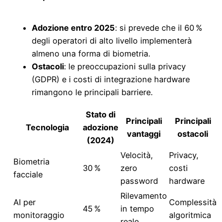
Adozione entro 2025
: si prevede che il 60 %
degli operatori di alto livello implementerà
almeno una forma di biometria.
Ostacoli
: le preoccupazioni sulla privacy
(GDPR) e i costi di integrazione hardware
rimangono le principali barriere.
Stato di
Principali
Principali
Tecnologia
adozione
vantaggi
ostacoli
(2024)
Velocità,
Privacy,
Biometria
30 %
zero
costi
facciale
password
hardware
Rilevamento
AI per
Complessità
45 %
in tempo
monitoraggio
algoritmica
reale