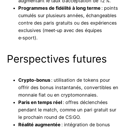
augmentant le taux d’acceptation de 12 %.
Programmes de fidélité à long terme
: points
cumulés sur plusieurs années, échangeables
contre des paris gratuits ou des expériences
exclusives (meet‑up avec des équipes
e‑sport).
Perspectives futures
Crypto‑bonus
: utilisation de tokens pour
offrir des bonus instantanés, convertibles en
monnaie fiat ou en cryptomonnaies.
Paris en temps réel
: offres déclenchées
pendant le match, comme un pari gratuit sur
le prochain round de CS:GO.
Réalité augmentée
: intégration de bonus