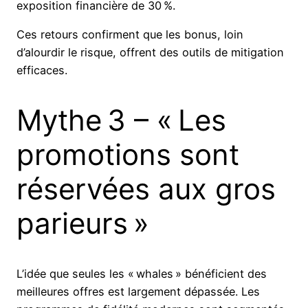
exposition financière de 30 %.
Ces retours confirment que les bonus, loin
d’alourdir le risque, offrent des outils de mitigation
efficaces.
Mythe 3 – « Les
promotions sont
réservées aux gros
parieurs »
L’idée que seules les « whales » bénéficient des
meilleures offres est largement dépassée. Les