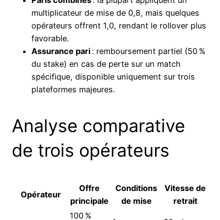
Paris combinés
: la plupart appliquent un
multiplicateur de mise de 0,8, mais quelques
opérateurs offrent 1,0, rendant le rollover plus
favorable.
Assurance pari
: remboursement partiel (50 %
du stake) en cas de perte sur un match
spécifique, disponible uniquement sur trois
plateformes majeures.
Analyse comparative
de trois opérateurs
Offre
Conditions
Vitesse de
Opérateur
principale
de mise
retrait
100 %