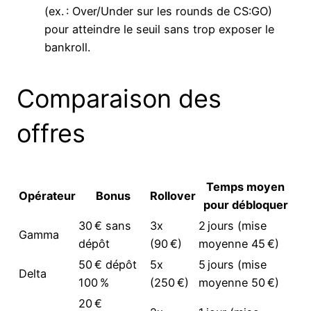
(ex. : Over/Under sur les rounds de CS:GO)
pour atteindre le seuil sans trop exposer le
bankroll.
Comparaison des
offres
Temps moyen
Opérateur
Bonus
Rollover
pour débloquer
30 € sans
3x
2 jours (mise
Gamma
dépôt
(90 €)
moyenne 45 €)
50 € dépôt
5x
5 jours (mise
Delta
100 %
(250 €)
moyenne 50 €)
20 €