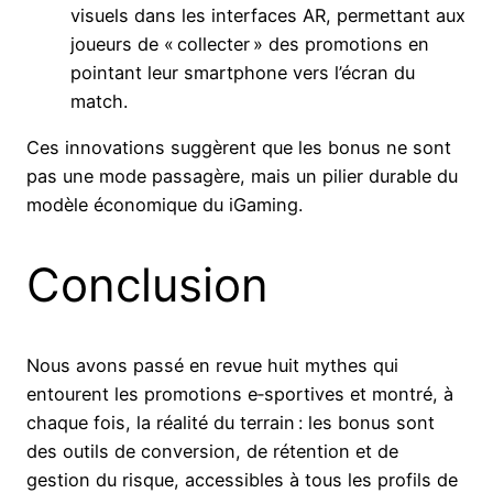
visuels dans les interfaces AR, permettant aux
joueurs de « collecter » des promotions en
pointant leur smartphone vers l’écran du
match.
Ces innovations suggèrent que les bonus ne sont
pas une mode passagère, mais un pilier durable du
modèle économique du iGaming.
Conclusion
Nous avons passé en revue huit mythes qui
entourent les promotions e‑sportives et montré, à
chaque fois, la réalité du terrain : les bonus sont
des outils de conversion, de rétention et de
gestion du risque, accessibles à tous les profils de