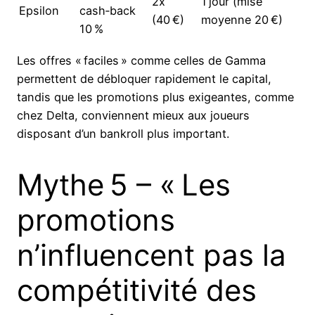
2x
1 jour (mise
Epsilon
cash‑back
(40 €)
moyenne 20 €)
10 %
Les offres « faciles » comme celles de Gamma
permettent de débloquer rapidement le capital,
tandis que les promotions plus exigeantes, comme
chez Delta, conviennent mieux aux joueurs
disposant d’un bankroll plus important.
Mythe 5 – « Les
promotions
n’influencent pas la
compétitivité des