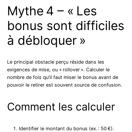
Mythe 4 – « Les
bonus sont difficiles
à débloquer »
Le principal obstacle perçu réside dans les
exigences de mise, ou « rollover ». Calculer le
nombre de fois qu’il faut miser le bonus avant de
pouvoir le retirer est souvent source de confusion.
Comment les calculer
Identifier le montant du bonus (ex. : 50 €).