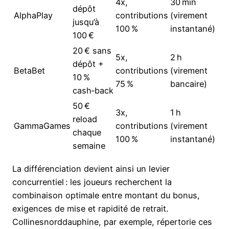
4x,
30 min
dépôt
AlphaPlay
contributions
(virement
jusqu’à
100 %
instantané)
100 €
20 € sans
5x,
2 h
dépôt +
BetaBet
contributions
(virement
10 %
75 %
bancaire)
cash‑back
50 €
3x,
1 h
reload
GammaGames
contributions
(virement
chaque
100 %
instantané)
semaine
La différenciation devient ainsi un levier
concurrentiel : les joueurs recherchent la
combinaison optimale entre montant du bonus,
exigences de mise et rapidité de retrait.
Collinesnorddauphine, par exemple, répertorie ces