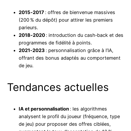
2015‑2017
: offres de bienvenue massives
(200 % du dépôt) pour attirer les premiers
parieurs.
2018‑2020
: introduction du cash‑back et des
programmes de fidélité à points.
2021‑2023
: personnalisation grâce à l’IA,
offrant des bonus adaptés au comportement
de jeu.
Tendances actuelles
IA et personnalisation
: les algorithmes
analysent le profil du joueur (fréquence, type
de jeu) pour proposer des offres ciblées,