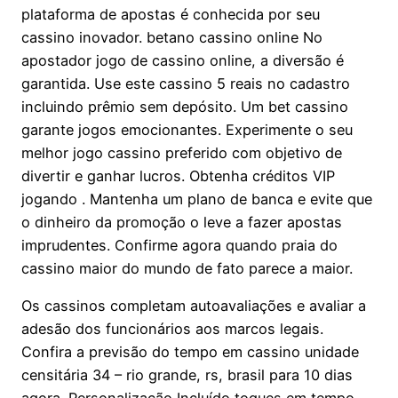
plataforma de apostas é conhecida por seu
cassino inovador. betano cassino online No
apostador jogo de cassino online, a diversão é
garantida. Use este cassino 5 reais no cadastro
incluindo prêmio sem depósito. Um bet cassino
garante jogos emocionantes. Experimente o seu
melhor jogo cassino preferido com objetivo de
divertir e ganhar lucros. Obtenha créditos VIP
jogando . Mantenha um plano de banca e evite que
o dinheiro da promoção o leve a fazer apostas
imprudentes. Confirme agora quando praia do
cassino maior do mundo de fato parece a maior.
Os cassinos completam autoavaliações e avaliar a
adesão dos funcionários aos marcos legais.
Confira a previsão do tempo em cassino unidade
censitária 34 – rio grande, rs, brasil para 10 dias