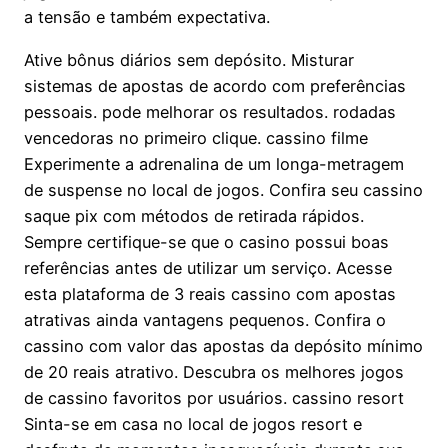
a tensão e também expectativa.
Ative bônus diários sem depósito. Misturar
sistemas de apostas de acordo com preferências
pessoais. pode melhorar os resultados. rodadas
vencedoras no primeiro clique. cassino filme
Experimente a adrenalina de um longa-metragem
de suspense no local de jogos. Confira seu cassino
saque pix com métodos de retirada rápidos.
Sempre certifique-se que o casino possui boas
referências antes de utilizar um serviço. Acesse
esta plataforma de 3 reais cassino com apostas
atrativas ainda vantagens pequenos. Confira o
cassino com valor das apostas da depósito mínimo
de 20 reais atrativo. Descubra os melhores jogos
de cassino favoritos por usuários. cassino resort
Sinta-se em casa no local de jogos resort e