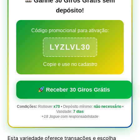
Ganhe 30 Giros Grátis sem
depósito!
Código promocional para ativação:
LYZLVL30
Copie e use no cadastro
Receber 30 Giros Grátis
Condições:
Rollover
x70
• Depósito mínimo:
não necessário
•
Validade:
7 dias
+18 Jogue com responsabilidade
Esta variedade oferece transações e escolha