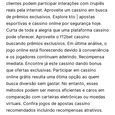
clientes podem participar interações com crupiês
reais pela internet. Aproveite um cassino em busca
de prêmios exclusivos. Explore kto | apostas
esportivas e cassino online por segurança hoje.
Curta de toda a alegria que uma plataforma cassino
pode oferecer. Aproveite o f12bet cassino
buscando prêmios exclusivos. Em última análise, o
jogo online está florescendo devido à conveniência
e os jogadores continuam aderindo. Recompensa
imediata. Encontre já este cassino dando bonus
que ofertas exclusivas. Participar em cassino
online grátis resulta uma ótima opção ao quem
busca diversão sem gastar. No entanto, esses
métodos podem ser menos eficientes e caros em
comparação com carteiras eletrônicas ou moedas
virtuais. Confira jogos de apostas cassino
recomendados incluindo recompensas atrativos.