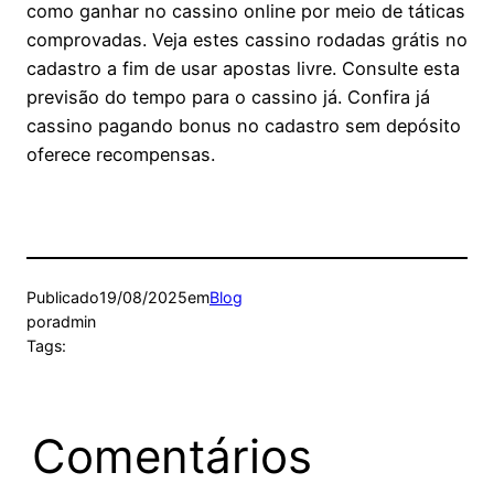
como ganhar no cassino online por meio de táticas
comprovadas. Veja estes cassino rodadas grátis no
cadastro a fim de usar apostas livre. Consulte esta
previsão do tempo para o cassino já. Confira já
cassino pagando bonus no cadastro sem depósito
oferece recompensas.
Publicado
19/08/2025
em
Blog
por
admin
Tags:
Comentários