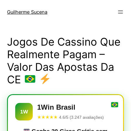
Pular
para
Guilherme Sucena
o
conteúdo
Jogos De Cassino Que
Realmente Pagam –
Valor Das Apostas Da
CE
1Win Brasil
1W
★★★★★
4.6/5 (3.247 avaliações)