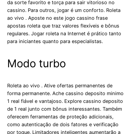
da sorte favorito e torça para sair vitorioso no
cassino. Para outros, jogar é um conforto. Roleta
ao vivo . Aposte no este jogo cassino frase
apostas roleta que traz valores flexíveis e bônus
regulares. Jogar roleta na Internet é prático tanto
para iniciantes quanto para especialistas.
Modo turbo
Roleta ao vivo . Ative ofertas permanentes de
forma permanente. Ache cassino deposito minimo
1 real fiável e vantajoso. Explore cassino deposito
de 1 real junto com bônus interessantes. Também
oferecem ferramentas de proteção adicionais,
como autenticação de dois fatores e verificação
por toque. Limitadores inteligentes aumentarão a