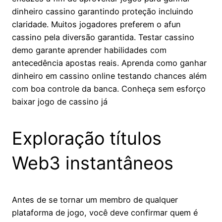
dinheiro cassino garantindo proteção incluindo
claridade. Muitos jogadores preferem o afun
cassino pela diversão garantida. Testar cassino
demo garante aprender habilidades com
antecedência apostas reais. Aprenda como ganhar
dinheiro em cassino online testando chances além
com boa controle da banca. Conheça sem esforço
baixar jogo de cassino já
Exploração títulos
Web3 instantâneos
Antes de se tornar um membro de qualquer
plataforma de jogo, você deve confirmar quem é