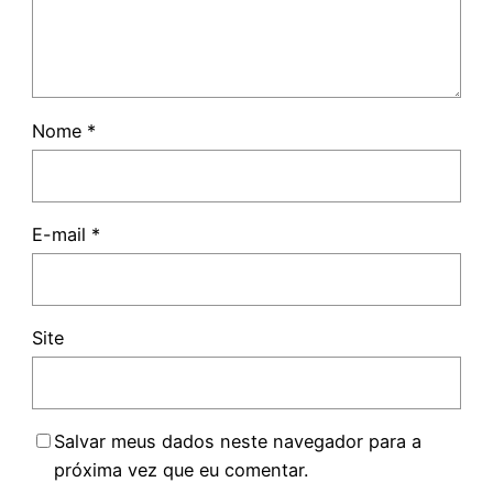
Nome
*
E-mail
*
Site
Salvar meus dados neste navegador para a
próxima vez que eu comentar.