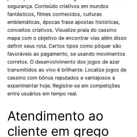
segurança. Conteúdo criativos em mundos
fantásticos, filmes conhecidos, culturas
emblemáticas, épocas frase apostas históricas,
conceitos criativos. Visualize praia do cassino
mapa com o objetivo de encontrar vias além disso
definir seus rota. Certos tipos como pôquer são
favoráveis ao pagamento, se usando movimentos
corretos. O desenvolvimento dos jogos de azar
transmitidos ao vivo é brilhante. Localize jogos de
cassino com bônus reputados e vantajosos a
experimentar hoje. Registre-se em competições
entre usuários em tempo real.
Atendimento ao
cliente em grego