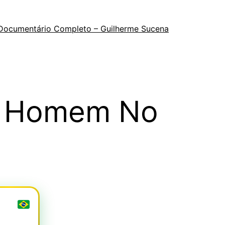
Documentário Completo – Guilherme Sucena
Homem No