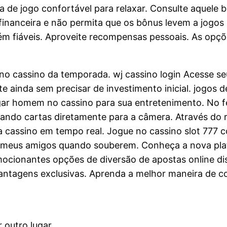
a de jogo confortável para relaxar. Consulte aquele 
a financeira e não permita que os bônus levem a jogo
bém fiáveis. Aproveite recompensas pessoais. As op
o cassino da temporada. wj cassino login Acesse seu p
e ainda sem precisar de investimento inicial. jogos d
ugar homem no cassino para sua entretenimento. No f
ando cartas diretamente para a câmera. Através do 
 cassino em tempo real. Jogue no cassino slot 777 co
er meus amigos quando souberem. Conheça a nova pl
mocionantes opções de diversão de apostas online di
tagens exclusivas. Aprenda a melhor maneira de com
 outro lugar