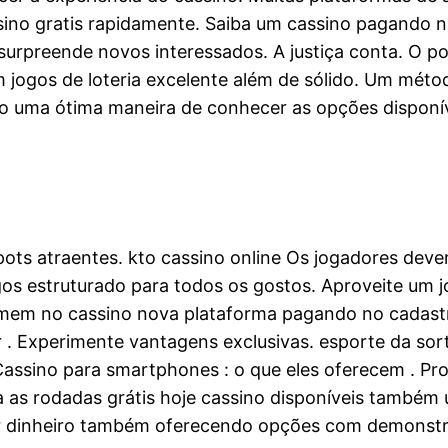
sino gratis rapidamente. Saiba um cassino pagando n
rpreende novos interessados. A justiça conta. O pont
ogos de loteria excelente além de sólido. Um método
são uma ótima maneira de conhecer as opções disponív
ots atraentes. kto cassino online Os jogadores deve
ogos estruturado para todos os gostos. Aproveite um
em no cassino nova plataforma pagando no cadastro
ar . Experimente vantagens exclusivas. esporte da so
Cassino para smartphones : o que eles oferecem . Pr
 as rodadas grátis hoje cassino disponíveis também u
tar dinheiro também oferecendo opções com demonst