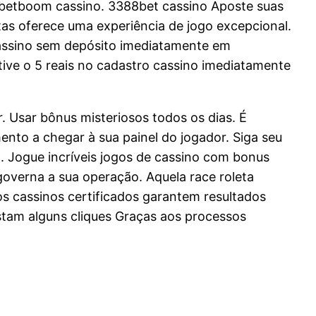
 betboom cassino. 3388bet cassino Aposte suas
tas oferece uma experiência de jogo excepcional.
cassino sem depósito imediatamente em
Ative o 5 reais no cadastro cassino imediatamente
. Usar bônus misteriosos todos os dias. É
to a chegar à sua painel do jogador. Siga seu
. Jogue incríveis jogos de cassino com bonus
governa a sua operação. Aquela race roleta
 os cassinos certificados garantem resultados
stam alguns cliques Graças aos processos