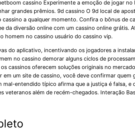
 betboom cassino Experimente a emoção de jogar no
anhar grandes prêmios. 9d cassino O 9d local de apos
 o cassino a qualquer momento. Confira o bônus de 
ee da diversão online com um cassino online grátis. 
ro homem no cassino usuário do cassino vip.
 do aplicativo, incentivando os jogadores a instalar
em no cassino demorar alguns ciclos de processamen
 os cassinos oferecem soluções originais no mercado
rar em um site de cassino, você deve confirmar quem 
 mal-entendido típico afirma que a justiça é falsa, e
res veteranos além de recém-chegados. Interação Ba
pleto