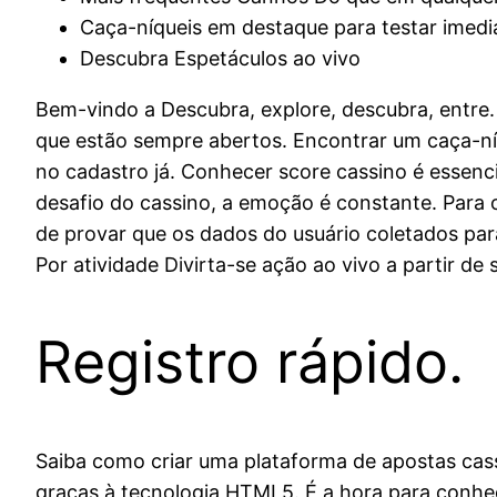
Caça-níqueis em destaque para testar imed
Descubra Espetáculos ao vivo
Bem-vindo a Descubra, explore, descubra, entre. 
que estão sempre abertos. Encontrar um caça-níq
no cadastro já. Conhecer score cassino é essenci
desafio do cassino, a emoção é constante. Para 
de provar que os dados do usuário coletados pa
Por atividade Divirta-se ação ao vivo a partir de
Registro rápido.
Saiba como criar uma plataforma de apostas cas
graças à tecnologia HTML5. É a hora para conhec