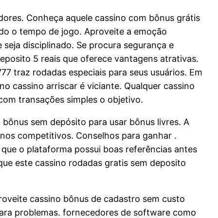
adores. Conheça aquele cassino com bônus grátis
ndo o tempo de jogo. Aproveite a emoção
 seja disciplinado. Se procura segurança e
deposito 5 reais que oferece vantagens atrativas.
777 traz rodadas especiais para seus usuários. Em
o cassino arriscar é viciante. Qualquer cassino
 com transações simples o objetivo.
 bônus sem depósito para usar bônus livres. A
ornos competitivos. Conselhos para ganhar .
 que o plataforma possui boas referências antes
que este cassino rodadas gratis sem deposito
proveite cassino bônus de cadastro sem custo
para problemas. fornecedores de software como