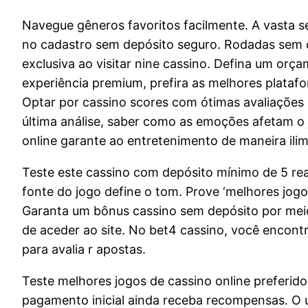
Navegue gêneros favoritos facilmente. A vasta s
no cadastro sem depósito seguro. Rodadas sem c
exclusiva ao visitar nine cassino. Defina um orç
experiência premium, prefira as melhores platafor
Optar por cassino scores com ótimas avaliações é
última análise, saber como as emoções afetam o j
online garante ao entretenimento de maneira ilim
Teste este cassino com depósito mínimo de 5 rea
fonte do jogo define o tom. Prove ‘melhores jogo
Garanta um bônus cassino sem depósito por meio 
de aceder ao site. No bet4 cassino, você encont
para avalia r apostas.
Teste melhores jogos de cassino online preferid
pagamento inicial ainda receba recompensas. O 