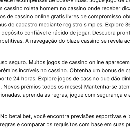
ferece recompensas de boas-vindas. Jogue jogo de ca
m cassino roleta homem no cassino onde receber dica
s de cassino online gratis livres de compromisso obri
us de cadastro mediante registro simples. Explore 3
m depósito confiável e rápido de jogar. Descubra pro
mpetitivas. A navegação do blaze cassino se revela 
m uso seguro. Muitos jogos de cassino online aparece
prêmios incríveis no cassino. Obtenha um bonus de ca
porte 24 horas. Explore jogos de cassino que dão din
no. Novos prémios todos os meses} Mantenha-se atent
ionadas. aprenda as regras, jogue com segurança e a
No betal bet, você encontra previsões esportivas e j
regras e comparar os requisitos com base em suas pre