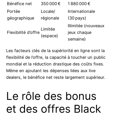
Bénéfice net
350 000 €
1 880 000 €
Portée
Locale/
Internationale
géographique
régionale
(30 pays)
Illimitée (nouveaux
Limitée
Flexibilité d’offre
jeux chaque
(espace)
semaine)
Les facteurs clés de la supériorité en ligne sont la
flexibilité de l’offre, la capacité à toucher un public
mondial et la réduction drastique des coûts fixes.
Même en ajoutant les dépenses liées aux live
dealers, le bénéfice net reste largement supérieur.
Le rôle des bonus
et des offres Black