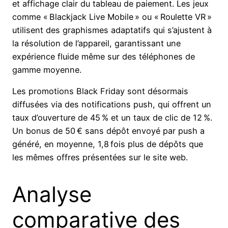
et affichage clair du tableau de paiement. Les jeux
comme « Blackjack Live Mobile » ou « Roulette VR »
utilisent des graphismes adaptatifs qui s’ajustent à
la résolution de l’appareil, garantissant une
expérience fluide même sur des téléphones de
gamme moyenne.
Les promotions Black Friday sont désormais
diffusées via des notifications push, qui offrent un
taux d’ouverture de 45 % et un taux de clic de 12 %.
Un bonus de 50 € sans dépôt envoyé par push a
généré, en moyenne, 1,8 fois plus de dépôts que
les mêmes offres présentées sur le site web.
Analyse
comparative des