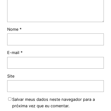
Nome
*
E-mail
*
Site
Salvar meus dados neste navegador para a
próxima vez que eu comentar.