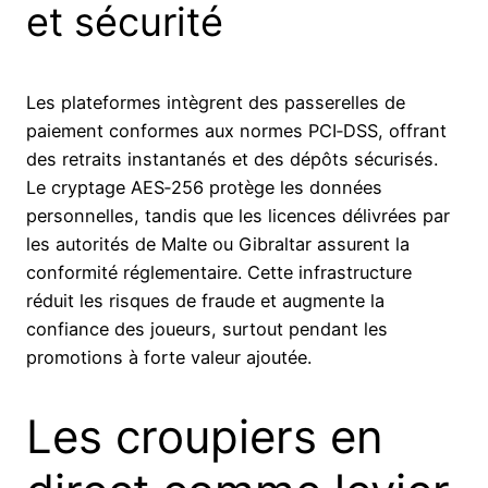
et sécurité
Les plateformes intègrent des passerelles de
paiement conformes aux normes PCI‑DSS, offrant
des retraits instantanés et des dépôts sécurisés.
Le cryptage AES‑256 protège les données
personnelles, tandis que les licences délivrées par
les autorités de Malte ou Gibraltar assurent la
conformité réglementaire. Cette infrastructure
réduit les risques de fraude et augmente la
confiance des joueurs, surtout pendant les
promotions à forte valeur ajoutée.
Les croupiers en