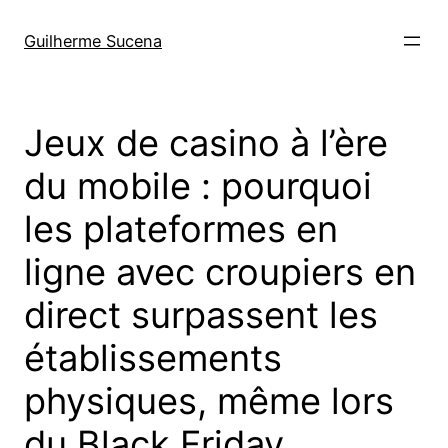
Pular
para
Guilherme Sucena
o
conteúdo
Jeux de casino à l’ère
du mobile : pourquoi
les plateformes en
ligne avec croupiers en
direct surpassent les
établissements
physiques, même lors
du Black Friday