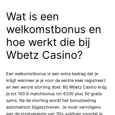
Wat is een
welkomstbonus en
hoe werkt die bij
Wbetz Casino?
Een welkomstbonus is een extra bedrag dat je
krijgt wanneer je je voor de eerste keer registreert
en een eerste storting doet. Bij Wbetz Casino krijg
je tot 100 % matchbonus tot €200 plus 50 gratis
spins. Na de storting wordt het bonusbedrag
automatisch bijgeschreven. Je moet vervolgens
aan de inzetvereiste van 30× voldoen voordat je