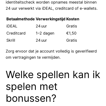
identiteitscheck worden opnames meestal binnen
24 uur verwerkt via iDEAL, creditcard of e-wallets.
Betaalmethode
Verwerkingstijd
Kosten
iDEAL
24 uur
Gratis
Creditcard
1–2 dagen
€1,50
Skrill
24 uur
Gratis
Zorg ervoor dat je account volledig is geverifieerd
om vertragingen te vermijden.
Welke spellen kan ik
spelen met
bonussen?