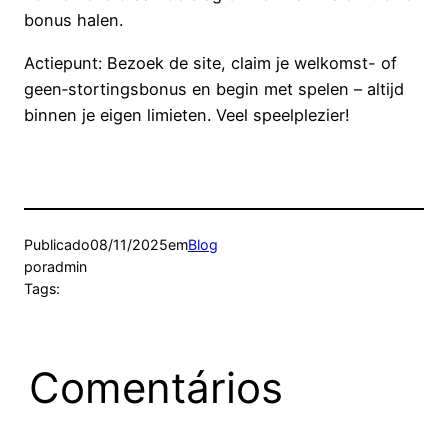
bonus halen.
Actiepunt: Bezoek de site, claim je welkomst- of
geen‑stortingsbonus en begin met spelen – altijd
binnen je eigen limieten. Veel speelplezier!
Publicado
08/11/2025
em
Blog
por
admin
Tags:
Comentários