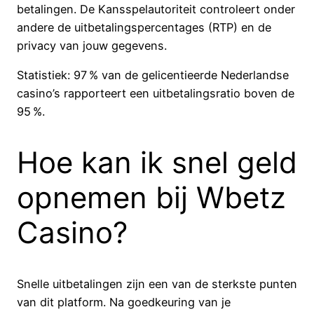
betalingen. De Kansspelautoriteit controleert onder
andere de uitbetalingspercentages (RTP) en de
privacy van jouw gegevens.
Statistiek: 97 % van de gelicentieerde Nederlandse
casino’s rapporteert een uitbetalingsratio boven de
95 %.
Hoe kan ik snel geld
opnemen bij Wbetz
Casino?
Snelle uitbetalingen zijn een van de sterkste punten
van dit platform. Na goedkeuring van je