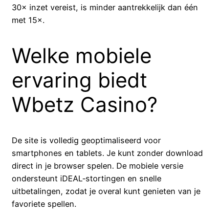
30× inzet vereist, is minder aantrekkelijk dan één
met 15×.
Welke mobiele
ervaring biedt
Wbetz Casino?
De site is volledig geoptimaliseerd voor
smartphones en tablets. Je kunt zonder download
direct in je browser spelen. De mobiele versie
ondersteunt iDEAL‑stortingen en snelle
uitbetalingen, zodat je overal kunt genieten van je
favoriete spellen.