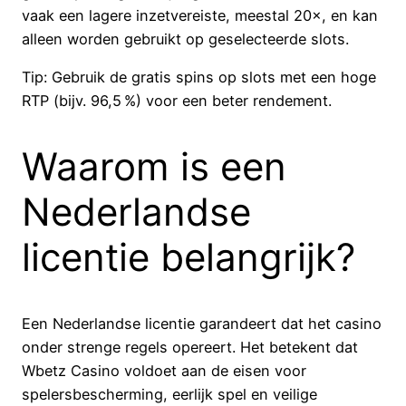
vaak een lagere inzetvereiste, meestal 20×, en kan
alleen worden gebruikt op geselecteerde slots.
Tip: Gebruik de gratis spins op slots met een hoge
RTP (bijv. 96,5 %) voor een beter rendement.
Waarom is een
Nederlandse
licentie belangrijk?
Een Nederlandse licentie garandeert dat het casino
onder strenge regels opereert. Het betekent dat
Wbetz Casino voldoet aan de eisen voor
spelersbescherming, eerlijk spel en veilige