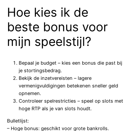
Hoe kies ik de
beste bonus voor
mijn speelstijl?
Bepaal je budget – kies een bonus die past bij
je stortingsbedrag.
Bekijk de inzetvereisten – lagere
vermenigvuldigingen betekenen sneller geld
opnemen.
Controleer spelrestricties – speel op slots met
hoge RTP als je van slots houdt.
Bulletlijst:
– Hoge bonus: geschikt voor grote bankrolls.