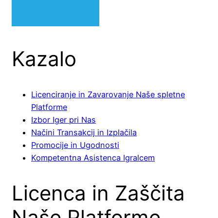
Kazalo
Licenciranje in Zavarovanje Naše spletne
Platforme
Izbor Iger pri Nas
Načini Transakcij in Izplačila
Promocije in Ugodnosti
Kompetentna Asistenca Igralcem
Licenca in Zaščita
Naše Platforme