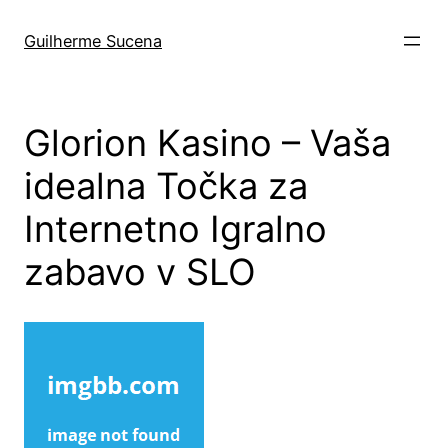
Pular
para
Guilherme Sucena
o
conteúdo
Glorion Kasino – Vaša
idealna Točka za
Internetno Igralno
zabavo v SLO