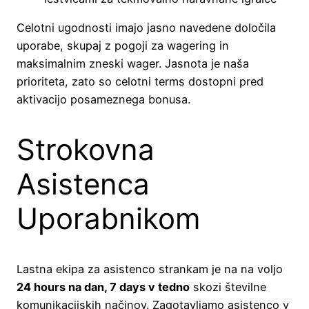
Celotni ugodnosti imajo jasno navedene določila
uporabe, skupaj z pogoji za wagering in
maksimalnim zneski wager. Jasnota je naša
prioriteta, zato so celotni terms dostopni pred
aktivacijo posameznega bonusa.
Strokovna
Asistenca
Uporabnikom
Lastna ekipa za asistenco strankam je na na voljo
24 hours na dan, 7 days v tedno
skozi številne
komunikacijskih načinov. Zagotavljamo asistenco v