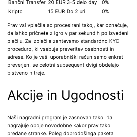
Bančni Transfer
20 EUR
3-5 delo day
0%
Kripto
15 EUR
Do 2 uri
0%
Prav vsi vplačila so procesirani takoj, kar označuje,
da lahko pričnete z igro v par sekundih po izvedeni
plačilu. Za izplačila zahtevamo standardno KYC
proceduro, ki vsebuje preveritev osebnosti in
adrese. Ko je vaši uporabniški račun samo enkrat
preverjen, se celotni subsequent dvigi obdelajo
bistveno hitreje.
Akcije in Ugodnosti
Naši nagradni program je zasnovan tako, da
nagrajuje oboje novodobne kakor prav tako
predane stranke. Poleg dobrodošlega paketa