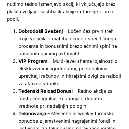
nudimo tedno izmenjavo akcij, ki vključujejo brez
plačila vrtljaje, cashback akcije in turneje z prize
pooli.
Dobrodošli Sveženj
– Ločen čez prvih treh
troje vplačila z matchanjem do specifičnega
procenta in bonusnimi brezplačnimi spini na
posebnih gaming avtomatih
VIP Program
– Multi-level shema lojalnosti z
ekskluzivnimi ugodnostmi, personalnimi
upravitelji računov in hitrejšimi dvigi za najbolj
za aktivne stranke
Tedenski Reload Bonusi
– Redno akcije za
obstoječe igralce, ki ponujajo dodatno
vrednote pri nadaljnjih pologih
Tekmovanja
– Měsečne in weekly turnirske
ponudbe z jamstvenimi nagrajenimi fondi in
lestvicami za tekmovalno naravnane igralce