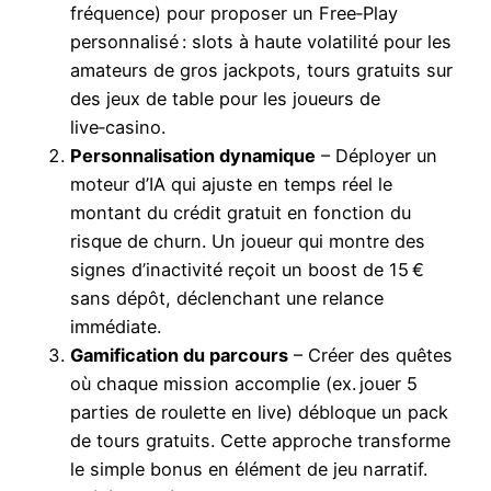
fréquence) pour proposer un Free‑Play
personnalisé : slots à haute volatilité pour les
amateurs de gros jackpots, tours gratuits sur
des jeux de table pour les joueurs de
live‑casino.
Personnalisation dynamique
– Déployer un
moteur d’IA qui ajuste en temps réel le
montant du crédit gratuit en fonction du
risque de churn. Un joueur qui montre des
signes d’inactivité reçoit un boost de 15 €
sans dépôt, déclenchant une relance
immédiate.
Gamification du parcours
– Créer des quêtes
où chaque mission accomplie (ex. jouer 5
parties de roulette en live) débloque un pack
de tours gratuits. Cette approche transforme
le simple bonus en élément de jeu narratif.