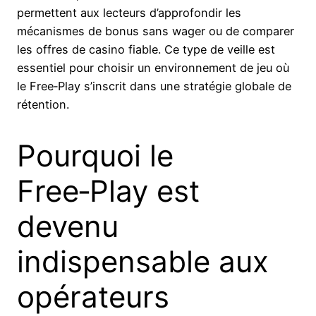
permettent aux lecteurs d’approfondir les
mécanismes de bonus sans wager ou de comparer
les offres de casino fiable. Ce type de veille est
essentiel pour choisir un environnement de jeu où
le Free‑Play s’inscrit dans une stratégie globale de
rétention.
Pourquoi le
Free‑Play est
devenu
indispensable aux
opérateurs