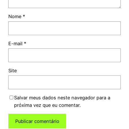
Nome
*
E-mail
*
Site
Salvar meus dados neste navegador para a
próxima vez que eu comentar.