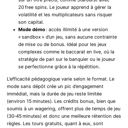
20 free spins. Le joueur apprend à gérer la
volatilité et les multiplicateurs sans risquer
son capital.
Mode démo
: accès illimité à une version
« sandbox » d’un jeu, sans aucune contrainte
de mise ou de bonus. Idéal pour les jeux
complexes comme le baccarat en live, où la
stratégie de pari sur le banquier ou le joueur
se perfectionne grâce à la répétition.
L’efficacité pédagogique varie selon le format. Le
mode sans dépôt crée un pic d’engagement
immédiat, mais la durée de jeu reste limitée
(environ 15 minutes). Les crédits bonus, bien que
soumis à un wagering, offrent plus de temps de jeu
(30‑45 minutes) et donc une meilleure rétention des
règles. Les tours gratuits, quant à eux, sont