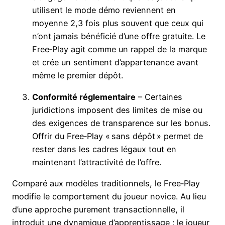
utilisent le mode démo reviennent en
moyenne 2,3 fois plus souvent que ceux qui
n’ont jamais bénéficié d’une offre gratuite. Le
Free‑Play agit comme un rappel de la marque
et crée un sentiment d’appartenance avant
même le premier dépôt.
Conformité réglementaire
– Certaines
juridictions imposent des limites de mise ou
des exigences de transparence sur les bonus.
Offrir du Free‑Play « sans dépôt » permet de
rester dans les cadres légaux tout en
maintenant l’attractivité de l’offre.
Comparé aux modèles traditionnels, le Free‑Play
modifie le comportement du joueur novice. Au lieu
d’une approche purement transactionnelle, il
introduit une dynamique d’apprentissage : le joueur