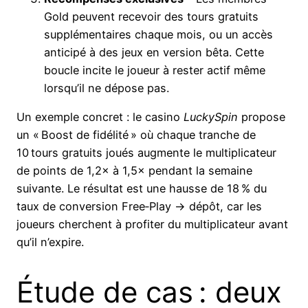
Gold peuvent recevoir des tours gratuits
supplémentaires chaque mois, ou un accès
anticipé à des jeux en version bêta. Cette
boucle incite le joueur à rester actif même
lorsqu’il ne dépose pas.
Un exemple concret : le casino
LuckySpin
propose
un « Boost de fidélité » où chaque tranche de
10 tours gratuits joués augmente le multiplicateur
de points de 1,2× à 1,5× pendant la semaine
suivante. Le résultat est une hausse de 18 % du
taux de conversion Free‑Play → dépôt, car les
joueurs cherchent à profiter du multiplicateur avant
qu’il n’expire.
Étude de cas : deux