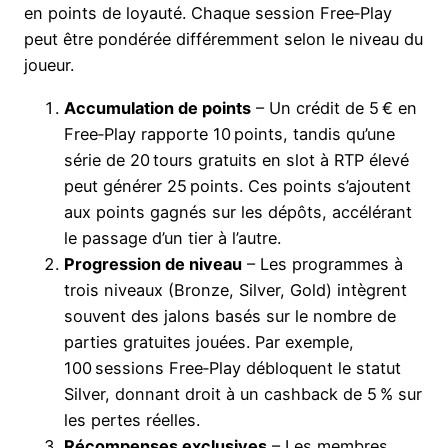
en points de loyauté. Chaque session Free‑Play
peut être pondérée différemment selon le niveau du
joueur.
Accumulation de points
– Un crédit de 5 € en
Free‑Play rapporte 10 points, tandis qu’une
série de 20 tours gratuits en slot à RTP élevé
peut générer 25 points. Ces points s’ajoutent
aux points gagnés sur les dépôts, accélérant
le passage d’un tier à l’autre.
Progression de niveau
– Les programmes à
trois niveaux (Bronze, Silver, Gold) intègrent
souvent des jalons basés sur le nombre de
parties gratuites jouées. Par exemple,
100 sessions Free‑Play débloquent le statut
Silver, donnant droit à un cashback de 5 % sur
les pertes réelles.
Récompenses exclusives
– Les membres