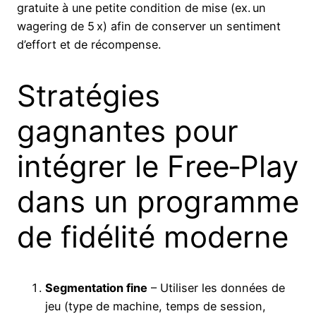
gratuite à une petite condition de mise (ex. un
wagering de 5 x) afin de conserver un sentiment
d’effort et de récompense.
Stratégies
gagnantes pour
intégrer le Free‑Play
dans un programme
de fidélité moderne
Segmentation fine
– Utiliser les données de
jeu (type de machine, temps de session,