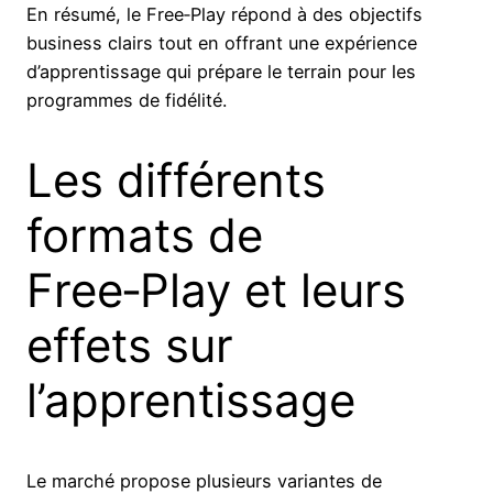
En résumé, le Free‑Play répond à des objectifs
business clairs tout en offrant une expérience
d’apprentissage qui prépare le terrain pour les
programmes de fidélité.
Les différents
formats de
Free‑Play et leurs
effets sur
l’apprentissage
Le marché propose plusieurs variantes de