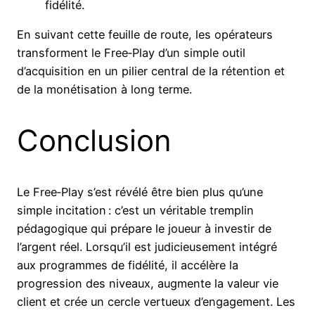
fidélité.
En suivant cette feuille de route, les opérateurs
transforment le Free‑Play d’un simple outil
d’acquisition en un pilier central de la rétention et
de la monétisation à long terme.
Conclusion
Le Free‑Play s’est révélé être bien plus qu’une
simple incitation : c’est un véritable tremplin
pédagogique qui prépare le joueur à investir de
l’argent réel. Lorsqu’il est judicieusement intégré
aux programmes de fidélité, il accélère la
progression des niveaux, augmente la valeur vie
client et crée un cercle vertueux d’engagement. Les