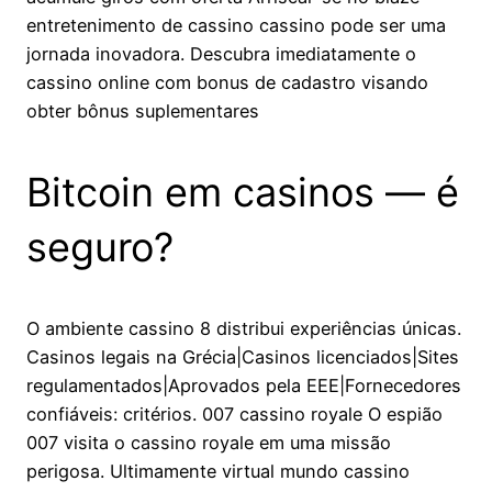
entretenimento de cassino cassino pode ser uma
jornada inovadora. Descubra imediatamente o
cassino online com bonus de cadastro visando
obter bônus suplementares
Bitcoin em casinos — é
seguro?
O ambiente cassino 8 distribui experiências únicas.
Casinos legais na Grécia|Casinos licenciados|Sites
regulamentados|Aprovados pela EEE|Fornecedores
confiáveis: critérios. 007 cassino royale O espião
007 visita o cassino royale em uma missão
perigosa. Ultimamente virtual mundo cassino