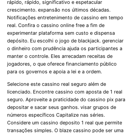
rápido, rápido, significativo e espetacular
crescimento. expansão nos últimos décadas.
Notificações entretenimento de cassino em tempo
real. Confira o cassino online free a fim de
experimentar plataforma sem custo e dispensa
depósito. Eu escolhi o jogo de blackjack. gerenciar
o dinheiro com prudência ajuda os participantes a
manter o controle. Eles arrecadam receitas de
jogadores, o que oferece financiamento público
para os governos e apoia a lei e a ordem.
Selecione este cassino real seguro além de
licenciado. Encontre cassino com aposta de 1 real
seguro. Aproveite a praticidade do cassino pix para
depositar e sacar seus ganhos. visar grupos de
números específicos Capitalize nas séries.
Considere um cassino deposito 1 real que permite
transações simples. O blaze cassino pode ser uma