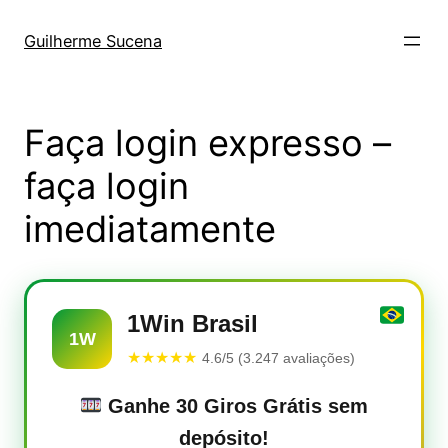
Pular
para
Guilherme Sucena
o
conteúdo
Faça login expresso –
faça login
imediatamente
1Win Brasil
1W
★★★★★
4.6/5 (3.247 avaliações)
Ganhe 30 Giros Grátis sem
depósito!