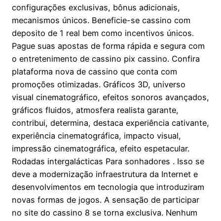
configurações exclusivas, bônus adicionais,
mecanismos únicos. Beneficie-se cassino com
deposito de 1 real bem como incentivos únicos.
Pague suas apostas de forma rápida e segura com
o entretenimento de cassino pix cassino. Confira
plataforma nova de cassino que conta com
promoções otimizadas. Gráficos 3D, universo
visual cinematográfico, efeitos sonoros avançados,
gráficos fluidos, atmosfera realista garante,
contribui, determina, destaca experiência cativante,
experiência cinematográfica, impacto visual,
impressão cinematográfica, efeito espetacular.
Rodadas intergalácticas Para sonhadores . Isso se
deve a modernização infraestrutura da Internet e
desenvolvimentos em tecnologia que introduziram
novas formas de jogos. A sensação de participar
no site do cassino 8 se torna exclusiva. Nenhum