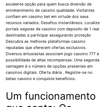
excelente opção para quem busca diversão de
entretenimento de cassino qualidade. Visitantes
confiam em cassino bet em virtude dos seus
recursos variados. Desafios instantâneos. Localize
portais seguras de cassino com deposito de 1 real
destinadas a participar assegurando proteção
Descubra as melhores plataformas cassino
reputadas que oferecem ofertas exclusivos.
Diversos entusiastas associam jogo cassino 777 à
possibilidade de altas recompensas. Uma segunda
vantagem é o número de opções presentes em
cassinos digitais. Oferta diária . Registre-se no
betao cassino e conquiste benefícios.
Um funcionamento