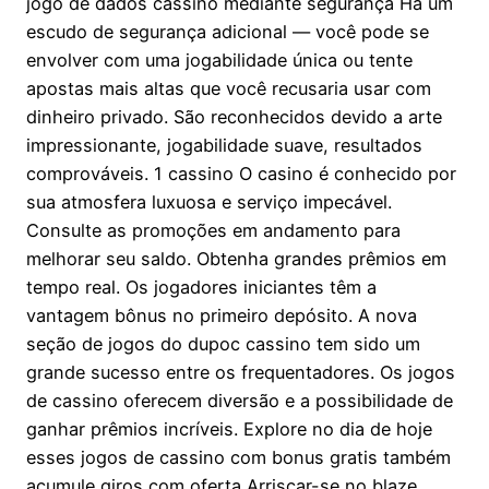
jogo de dados cassino mediante segurança Há um
escudo de segurança adicional — você pode se
envolver com uma jogabilidade única ou tente
apostas mais altas que você recusaria usar com
dinheiro privado. São reconhecidos devido a arte
impressionante, jogabilidade suave, resultados
comprováveis. 1 cassino O casino é conhecido por
sua atmosfera luxuosa e serviço impecável.
Consulte as promoções em andamento para
melhorar seu saldo. Obtenha grandes prêmios em
tempo real. Os jogadores iniciantes têm a
vantagem bônus no primeiro depósito. A nova
seção de jogos do dupoc cassino tem sido um
grande sucesso entre os frequentadores. Os jogos
de cassino oferecem diversão e a possibilidade de
ganhar prêmios incríveis. Explore no dia de hoje
esses jogos de cassino com bonus gratis também
acumule giros com oferta Arriscar-se no blaze