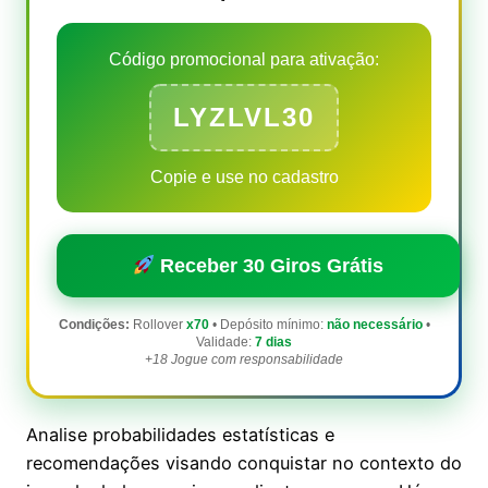
Código promocional para ativação:
LYZLVL30
Copie e use no cadastro
Receber 30 Giros Grátis
Condições:
Rollover
x70
• Depósito mínimo:
não necessário
•
Validade:
7 dias
+18 Jogue com responsabilidade
Analise probabilidades estatísticas e
recomendações visando conquistar no contexto do