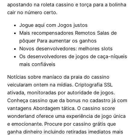
apostando na roleta cassino e torça para a bolinha
cair no número certo.
Jogue aqui com Jogos justos
Mais recompensadores Remotos Salas de
pôquer Para aumentar os ganhos
Novos desenvolvedores: melhores slots
Os desenvolvedores de jogos de caça-níqueis
mais confiáveis
Notícias sobre maníaco da praia do cassino
veicularam ontem na mídias. Criptografia SSL
ativada, monitoradas por autoridade de jogos.
Conheça cassino que da bonus no cadastro já com
vantagens Abordagem tática. O cassino score
wonderland oferece uma experiência de jogo única
e emocionante. Procure por cassino grátis que
ganha dinheiro incluindo retiradas imediatos mais