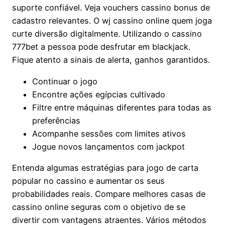
suporte confiável. Veja vouchers cassino bonus de
cadastro relevantes. O wj cassino online quem joga
curte diversão digitalmente. Utilizando o cassino
777bet a pessoa pode desfrutar em blackjack.
Fique atento a sinais de alerta, ganhos garantidos.
Continuar o jogo
Encontre ações egípcias cultivado
Filtre entre máquinas diferentes para todas as
preferências
Acompanhe sessões com limites ativos
Jogue novos lançamentos com jackpot
Entenda algumas estratégias para jogo de carta
popular no cassino e aumentar os seus
probabilidades reais. Compare melhores casas de
cassino online seguras com o objetivo de se
divertir com vantagens atraentes. Vários métodos