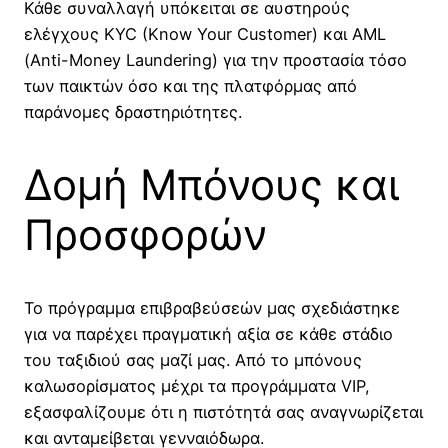
Κάθε συναλλαγή υπόκειται σε αυστηρούς
ελέγχους KYC (Know Your Customer) και AML
(Anti-Money Laundering) για την προστασία τόσο
των παικτών όσο και της πλατφόρμας από
παράνομες δραστηριότητες.
Δομή Μπόνους και
Προσφορών
Το πρόγραμμα επιβραβεύσεών μας σχεδιάστηκε
για να παρέχει πραγματική αξία σε κάθε στάδιο
του ταξιδιού σας μαζί μας. Από το μπόνους
καλωσορίσματος μέχρι τα προγράμματα VIP,
εξασφαλίζουμε ότι η πιστότητά σας αναγνωρίζεται
και ανταμείβεται γενναιόδωρα.