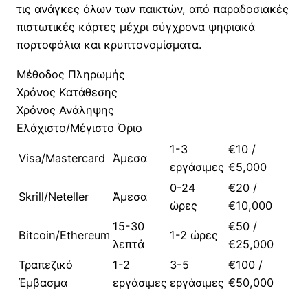
τις ανάγκες όλων των παικτών, από παραδοσιακές
πιστωτικές κάρτες μέχρι σύγχρονα ψηφιακά
πορτοφόλια και κρυπτονομίσματα.
Μέθοδος Πληρωμής
Χρόνος Κατάθεσης
Χρόνος Ανάληψης
Ελάχιστο/Μέγιστο Όριο
1-3
€10 /
Visa/Mastercard
Άμεσα
εργάσιμες
€5,000
0-24
€20 /
Skrill/Neteller
Άμεσα
ώρες
€10,000
15-30
€50 /
Bitcoin/Ethereum
1-2 ώρες
λεπτά
€25,000
Τραπεζικό
1-2
3-5
€100 /
Έμβασμα
εργάσιμες
εργάσιμες
€50,000