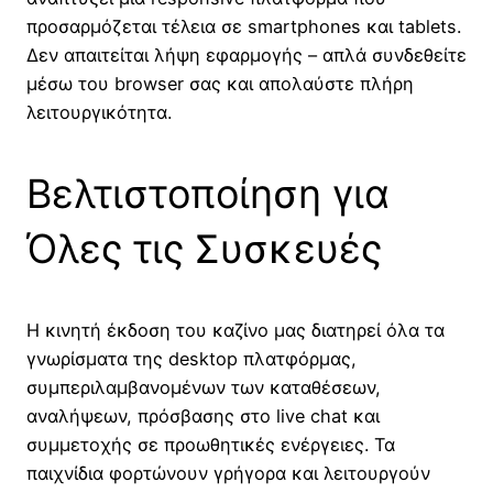
προσαρμόζεται τέλεια σε smartphones και tablets.
Δεν απαιτείται λήψη εφαρμογής – απλά συνδεθείτε
μέσω του browser σας και απολαύστε πλήρη
λειτουργικότητα.
Βελτιστοποίηση για
Όλες τις Συσκευές
Η κινητή έκδοση του καζίνο μας διατηρεί όλα τα
γνωρίσματα της desktop πλατφόρμας,
συμπεριλαμβανομένων των καταθέσεων,
αναλήψεων, πρόσβασης στο live chat και
συμμετοχής σε προωθητικές ενέργειες. Τα
παιχνίδια φορτώνουν γρήγορα και λειτουργούν