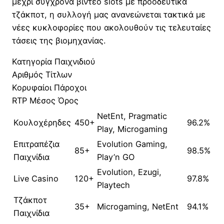
μέχρι σύγχρονα βίντεο slots με προοδευτικά
τζάκποτ, η συλλογή μας ανανεώνεται τακτικά με
νέες κυκλοφορίες που ακολουθούν τις τελευταίες
τάσεις της βιομηχανίας.
Κατηγορία Παιχνιδιού
Αριθμός Τίτλων
Κορυφαίοι Πάροχοι
RTP Μέσος Όρος
NetEnt, Pragmatic
Κουλοχέρηδες
450+
96.2%
Play, Microgaming
Επιτραπέζια
Evolution Gaming,
85+
98.5%
Παιχνίδια
Play’n GO
Evolution, Ezugi,
Live Casino
120+
97.8%
Playtech
Τζάκποτ
35+
Microgaming, NetEnt
94.1%
Παιχνίδια