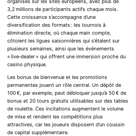
organisés sur les sites européens, avec plus de
3,2 millions de participants actifs chaque mois.
Cette croissance s’accompagne d’une
diversification des formats : les tournois à
élimination directe, où chaque main compte,
côtoient les ligues saisonnières qui s’étalent sur
plusieurs semaines, ainsi que les événements
« live‑dealer » qui offrent une immersion proche du
casino physique.
Les bonus de bienvenue et les promotions
permanentes jouent un rôle central. Un dépôt de
100 €, par exemple, peut débloquer jusqu’à 50 € de
bonus et 20 tours gratuits utilisables sur des tables
de roulette. Ces incitations augmentent le volume
de mise et rendent les compétitions plus
attractives, car les joueurs disposent d’un coussin
de capital supplémentaire.