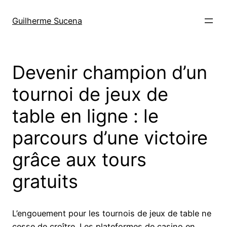
Pular
para
Guilherme Sucena
o
conteúdo
Devenir champion d’un
tournoi de jeux de
table en ligne : le
parcours d’une victoire
grâce aux tours
gratuits
L’engouement pour les tournois de jeux de table ne
cesse de croître. Les plateformes de casino en