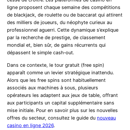
ligne proposent chaque semaine des compétitions
de blackjack, de roulette ou de baccarat qui attirent
des milliers de joueurs, du néophyte curieux au
professionnel aguerri. Cette dynamique s’explique
par la recherche de prestige, de classement
mondial et, bien sûr, de gains récurrents qui
dépassent le simple cash‑out.
Dans ce contexte, le tour gratuit (free spin)
apparaît comme un levier stratégique inattendu.
Alors que les free spins sont habituellement
associés aux machines à sous, plusieurs
opérateurs les adaptent aux jeux de table, offrant
aux participants un capital supplémentaire sans
mise initiale. Pour en savoir plus sur les nouvelles
offres du secteur, consultez le guide du
nouveau
casino en ligne 2026
.