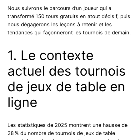
Nous suivrons le parcours d’un joueur qui a
transformé 150 tours gratuits en atout décisif, puis
nous dégagerons les leçons à retenir et les
tendances qui façonneront les tournois de demain.
1. Le contexte
actuel des tournois
de jeux de table en
ligne
Les statistiques de 2025 montrent une hausse de
28 % du nombre de tournois de jeux de table