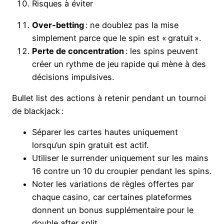
Risques à éviter
Over‑betting
: ne doublez pas la mise
simplement parce que le spin est « gratuit ».
Perte de concentration
: les spins peuvent
créer un rythme de jeu rapide qui mène à des
décisions impulsives.
Bullet list des actions à retenir pendant un tournoi
de blackjack :
Séparer les cartes hautes uniquement
lorsqu’un spin gratuit est actif.
Utiliser le surrender uniquement sur les mains
16 contre un 10 du croupier pendant les spins.
Noter les variations de règles offertes par
chaque casino, car certaines plateformes
donnent un bonus supplémentaire pour le
double after split.