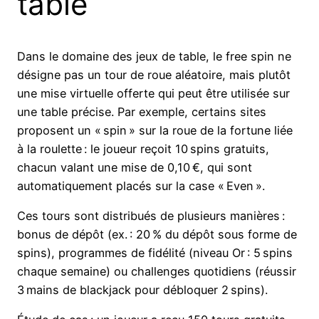
table
Dans le domaine des jeux de table, le free spin ne
désigne pas un tour de roue aléatoire, mais plutôt
une mise virtuelle offerte qui peut être utilisée sur
une table précise. Par exemple, certains sites
proposent un « spin » sur la roue de la fortune liée
à la roulette : le joueur reçoit 10 spins gratuits,
chacun valant une mise de 0,10 €, qui sont
automatiquement placés sur la case « Even ».
Ces tours sont distribués de plusieurs manières :
bonus de dépôt (ex. : 20 % du dépôt sous forme de
spins), programmes de fidélité (niveau Or : 5 spins
chaque semaine) ou challenges quotidiens (réussir
3 mains de blackjack pour débloquer 2 spins).