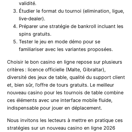
validité.
Étudier le format du tournoi (elimination, ligue,
live‑dealer).
Préparer une stratégie de bankroll incluant les
spins gratuits.
Tester le jeu en mode démo pour se
familiariser avec les variantes proposées.
Choisir le bon casino en ligne repose sur plusieurs
critères : licence officielle (Malte, Gibraltar),
diversité des jeux de table, qualité du support client
et, bien sûr, l’offre de tours gratuits. Le meilleur
nouveau casino pour les tournois de table combine
ces éléments avec une interface mobile fluide,
indispensable pour jouer en déplacement.
Nous invitons les lecteurs à mettre en pratique ces
stratégies sur un nouveau casino en ligne 2026