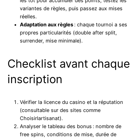
les tôt pour accumuler des points, testez les
variantes de règles, puis passez aux mises
réelles.
Adaptation aux règles
: chaque tournoi a ses
propres particularités (double after split,
surrender, mise minimale).
Checklist avant chaque
inscription
Vérifier la licence du casino et la réputation
(consultable sur des sites comme
Choisirlartisanat).
Analyser le tableau des bonus : nombre de
free spins, conditions de mise, durée de