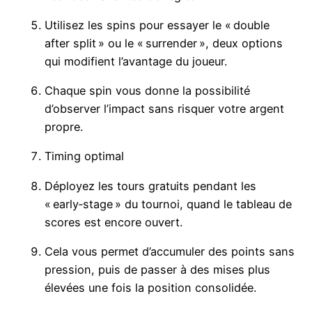
Utilisez les spins pour essayer le « double
after split » ou le « surrender », deux options
qui modifient l’avantage du joueur.
Chaque spin vous donne la possibilité
d’observer l’impact sans risquer votre argent
propre.
Timing optimal
Déployez les tours gratuits pendant les
« early‑stage » du tournoi, quand le tableau de
scores est encore ouvert.
Cela vous permet d’accumuler des points sans
pression, puis de passer à des mises plus
élevées une fois la position consolidée.