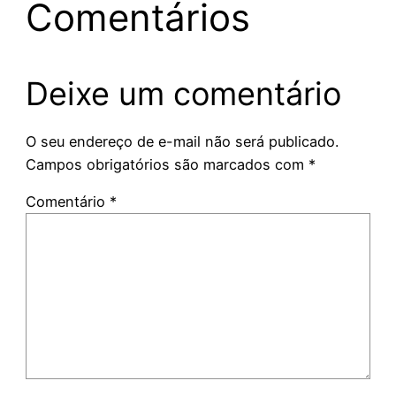
Comentários
Deixe um comentário
O seu endereço de e-mail não será publicado.
Campos obrigatórios são marcados com
*
Comentário
*