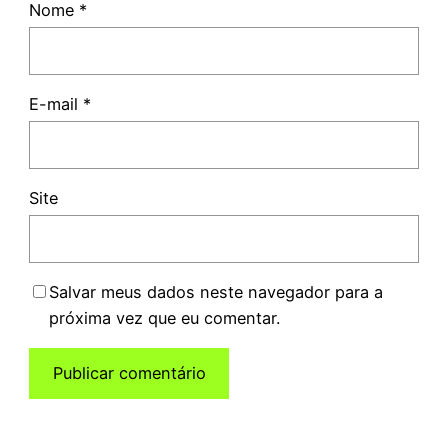
Nome
*
E-mail
*
Site
Salvar meus dados neste navegador para a
próxima vez que eu comentar.