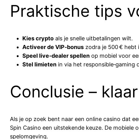
Praktische tips v
Kies crypto
als je snelle uitbetalingen wilt.
Activeer de VIP‑bonus
zodra je 500 € hebt 
Speel live‑dealer spellen
op mobiel voor ee
Stel limieten
in via het responsible‑gaming 
Conclusie – klaa
Als je op zoek bent naar een online casino dat e
Spin Casino een uitstekende keuze. De mobiele opt
spelomgeving.