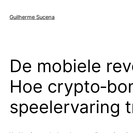
Pular
para
Guilherme Sucena
o
conteúdo
De mobiele revo
Hoe crypto‑bon
speelervaring 