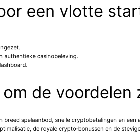
oor een vlotte star
ingezet.
n authentieke casinobeleving.
dashboard.
r om de voordelen z
en breed spelaanbod, snelle cryptobetalingen en een 
imalisatie, de royale crypto‑bonussen en de stevige 