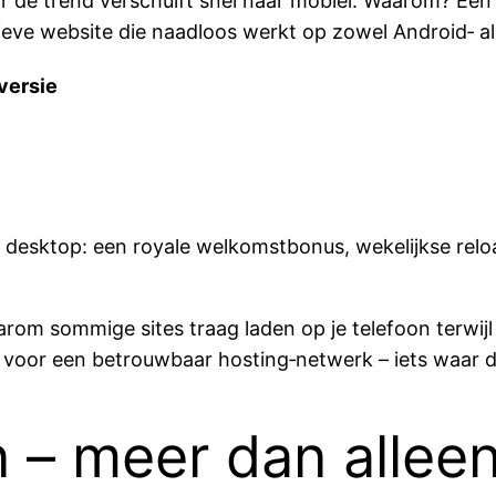
de trend verschuift snel naar mobiel. Waarom? Een mob
ieve website die naadloos werkt op zowel Android‑ a
versie
de desktop: een royale welkomstbonus, wekelijkse re
aarom sommige sites traag laden op je telefoon terwi
voor een betrouwbaar hosting‑netwerk – iets waar dit
 – meer dan allee