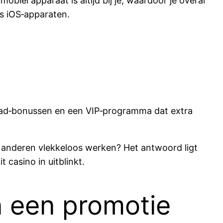
iel apparaat is altijd bij je, waardoor je overal
ls iOS‑apparaten.
load‑bonussen en een VIP‑programma dat extra
jl anderen vlekkeloos werken? Het antwoord ligt
 casino in uitblinkt.
n een promotie