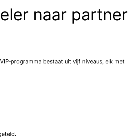
eler naar partner
IP‑programma bestaat uit vijf niveaus, elk met
geteld.