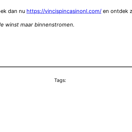
ek dan nu
https://vincispincasinonl.com/
en ontdek ze
 de winst maar binnenstromen.
Tags: