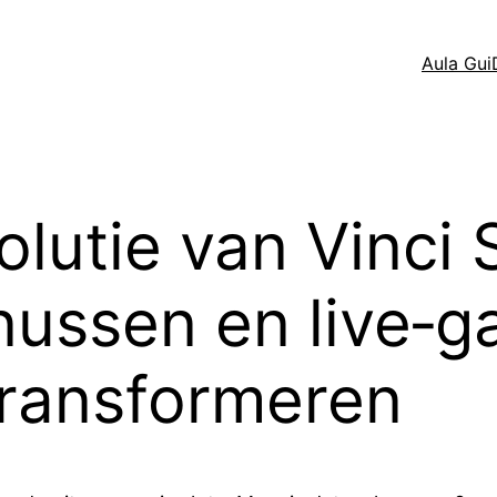
Aula Gui
lutie van Vinci 
ussen en live‑g
transformeren