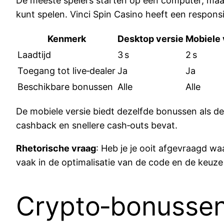
De meeste spelers starten op een computer, maar 
kunt spelen. Vinci Spin Casino heeft een respons
Kenmerk
Desktop versie
Mobiele 
Laadtijd
3 s
2 s
Toegang tot live‑dealer
Ja
Ja
Beschikbare bonussen
Alle
Alle
De mobiele versie biedt dezelfde bonussen als 
cashback en snellere cash‑outs bevat.
Rhetorische vraag
: Heb je je ooit afgevraagd w
vaak in de optimalisatie van de code en de keuze 
Crypto‑bonussen