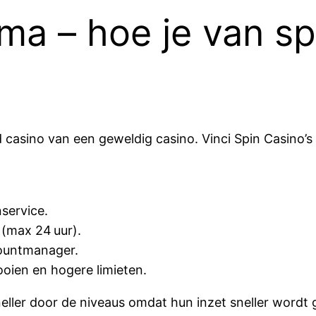
a – hoe je van sp
asino van een geweldig casino. Vinci Spin Casino’s V
nservice.
 (max 24 uur).
countmanager.
oien en hogere limieten.
eller door de niveaus omdat hun inzet sneller wordt 