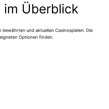
t im Überblick
an bewährten und aktuellen Casinospielen. Die
eeigneten Optionen finden.