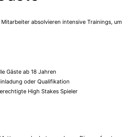
Mitarbeiter absolvieren intensive Trainings, um
lle Gäste ab 18 Jahren
inladung oder Qualifikation
erechtigte High Stakes Spieler