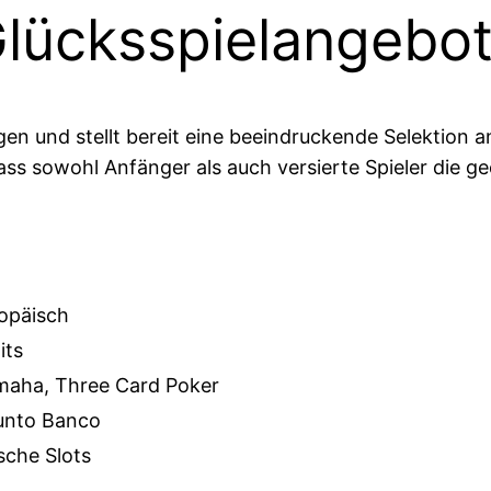
 Glücksspielangebo
gen und stellt bereit eine beeindruckende Selektion 
dass sowohl Anfänger als auch versierte Spieler die g
opäisch
its
maha, Three Card Poker
Punto Banco
sche Slots