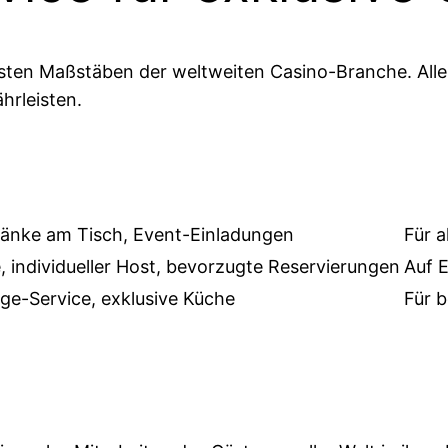
sten Maßstäben der weltweiten Casino-Branche. Alle 
hrleisten.
tränke am Tisch, Event-Einladungen
Für a
 individueller Host, bevorzugte Reservierungen
Auf E
ge-Service, exklusive Küche
Für b