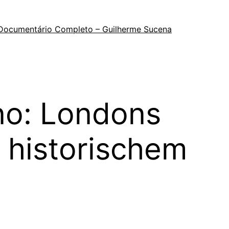
Documentário Completo – Guilherme Sucena
no: Londons
t historischem