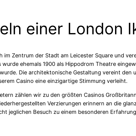
eln einer London 
ch im Zentrum der Stadt am Leicester Square und ver
s wurde ehemals 1900 als Hippodrom Theatre eingewei
wurde. Die architektonische Gestaltung vereint den 
erem Casino eine einzigartige Stimmung verleiht.
tern zählen wir zu den größten Casinos Großbritann
iederhergestellten Verzierungen erinnern an die glan
t jeglichen Besuch zu einem besonderen Erfahrung, 