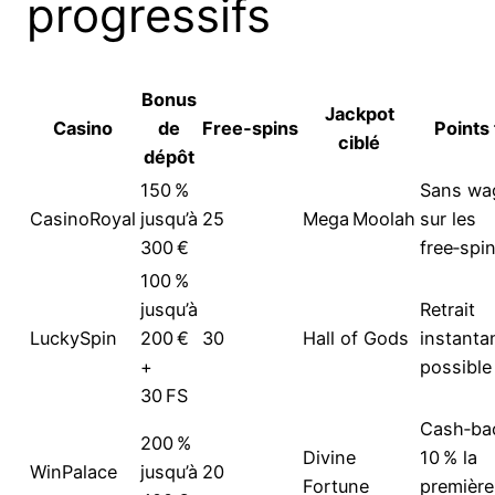
progressifs
Bonus
Jackpot
Casino
de
Free‑spins
Points 
ciblé
dépôt
150 %
Sans wa
CasinoRoyal
jusqu’à
25
Mega Moolah
sur les
300 €
free‑spi
100 %
jusqu’à
Retrait
LuckySpin
200 €
30
Hall of Gods
instanta
+
possible
30 FS
Cash‑ba
200 %
Divine
10 % la
WinPalace
jusqu’à
20
Fortune
première