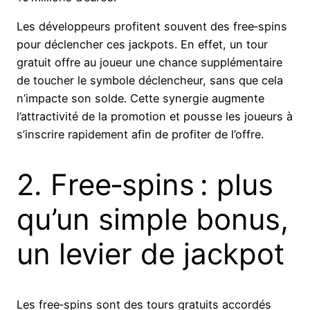
Les développeurs profitent souvent des free‑spins
pour déclencher ces jackpots. En effet, un tour
gratuit offre au joueur une chance supplémentaire
de toucher le symbole déclencheur, sans que cela
n’impacte son solde. Cette synergie augmente
l’attractivité de la promotion et pousse les joueurs à
s’inscrire rapidement afin de profiter de l’offre.
2. Free‑spins : plus
qu’un simple bonus,
un levier de jackpot
Les free‑spins sont des tours gratuits accordés