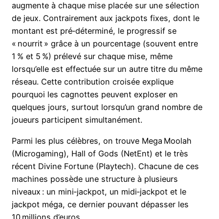
augmente à chaque mise placée sur une sélection
de jeux. Contrairement aux jackpots fixes, dont le
montant est pré‑déterminé, le progressif se
« nourrit » grâce à un pourcentage (souvent entre
1 % et 5 %) prélevé sur chaque mise, même
lorsqu’elle est effectuée sur un autre titre du même
réseau. Cette contribution croisée explique
pourquoi les cagnottes peuvent exploser en
quelques jours, surtout lorsqu’un grand nombre de
joueurs participent simultanément.
Parmi les plus célèbres, on trouve Mega Moolah
(Microgaming), Hall of Gods (NetEnt) et le très
récent Divine Fortune (Playtech). Chacune de ces
machines possède une structure à plusieurs
niveaux : un mini‑jackpot, un midi‑jackpot et le
jackpot méga, ce dernier pouvant dépasser les
10 millions d’euros.