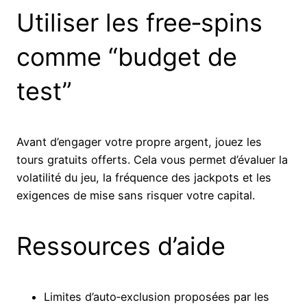
Utiliser les free‑spins
comme “budget de
test”
Avant d’engager votre propre argent, jouez les
tours gratuits offerts. Cela vous permet d’évaluer la
volatilité du jeu, la fréquence des jackpots et les
exigences de mise sans risquer votre capital.
Ressources d’aide
Limites d’auto‑exclusion proposées par les