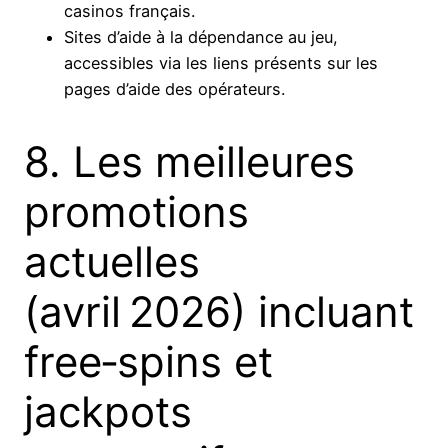
casinos français.
Sites d’aide à la dépendance au jeu,
accessibles via les liens présents sur les
pages d’aide des opérateurs.
8. Les meilleures
promotions
actuelles
(avril 2026) incluant
free‑spins et
jackpots