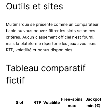
Outils et sites
Multimarque se présente comme un comparateur
fiable où vous pouvez filtrer les slots selon ces
critères. Aucun classement officiel n’est fourni,
mais la plateforme répertorie les jeux avec leurs
RTP, volatilité et bonus disponibles.
Tableau comparatif
fictif
Free‑spins
Jackpot
Slot
RTP
Volatilité
max
min (€)