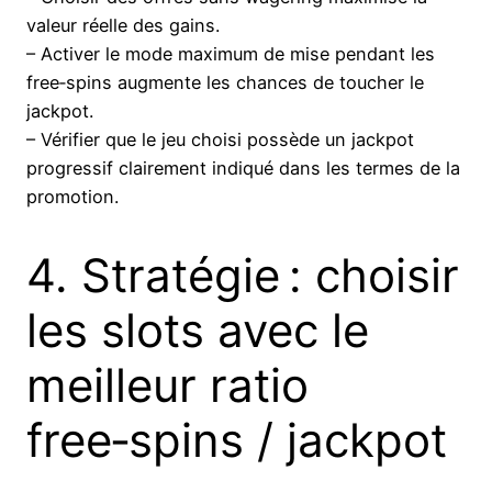
valeur réelle des gains.
– Activer le mode maximum de mise pendant les
free‑spins augmente les chances de toucher le
jackpot.
– Vérifier que le jeu choisi possède un jackpot
progressif clairement indiqué dans les termes de la
promotion.
4. Stratégie : choisir
les slots avec le
meilleur ratio
free‑spins / jackpot