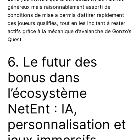
généreux mais raisonnablement assorti de
conditions de mise a permis d’attirer rapidement
des joueurs qualifiés, tout en les incitant à rester
actifs grâce à la mécanique d’avalanche de Gonzo’s
Quest.
6. Le futur des
bonus dans
l’écosystème
NetEnt : IA,
personnalisation et
jeux immersifs