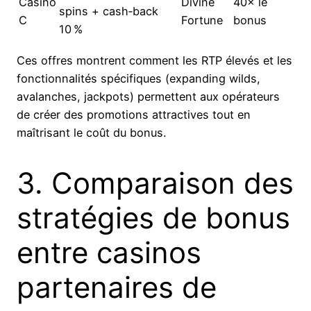
Casino
Divine
40× le
spins + cash‑back
C
Fortune
bonus
10 %
Ces offres montrent comment les RTP élevés et les
fonctionnalités spécifiques (expanding wilds,
avalanches, jackpots) permettent aux opérateurs
de créer des promotions attractives tout en
maîtrisant le coût du bonus.
3. Comparaison des
stratégies de bonus
entre casinos
partenaires de