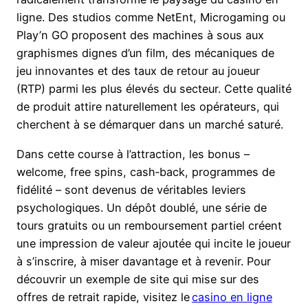
ligne. Des studios comme NetEnt, Microgaming ou
Play’n GO proposent des machines à sous aux
graphismes dignes d’un film, des mécaniques de
jeu innovantes et des taux de retour au joueur
(RTP) parmi les plus élevés du secteur. Cette qualité
de produit attire naturellement les opérateurs, qui
cherchent à se démarquer dans un marché saturé.
Dans cette course à l’attraction, les bonus –
welcome, free spins, cash‑back, programmes de
fidélité – sont devenus de véritables leviers
psychologiques. Un dépôt doublé, une série de
tours gratuits ou un remboursement partiel créent
une impression de valeur ajoutée qui incite le joueur
à s’inscrire, à miser davantage et à revenir. Pour
découvrir un exemple de site qui mise sur des
offres de retrait rapide, visitez le
casino en ligne