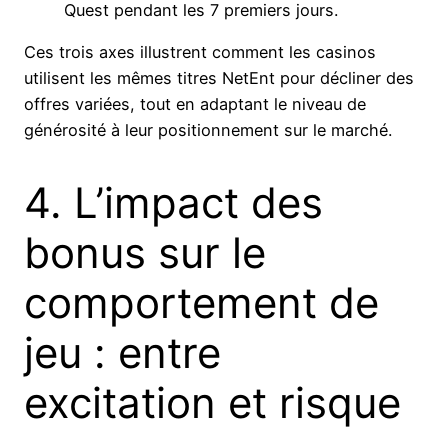
Quest pendant les 7 premiers jours.
Ces trois axes illustrent comment les casinos
utilisent les mêmes titres NetEnt pour décliner des
offres variées, tout en adaptant le niveau de
générosité à leur positionnement sur le marché.
4. L’impact des
bonus sur le
comportement de
jeu : entre
excitation et risque