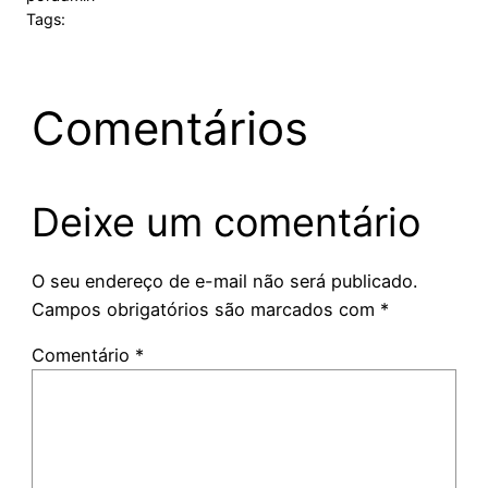
Tags:
Comentários
Deixe um comentário
O seu endereço de e-mail não será publicado.
Campos obrigatórios são marcados com
*
Comentário
*