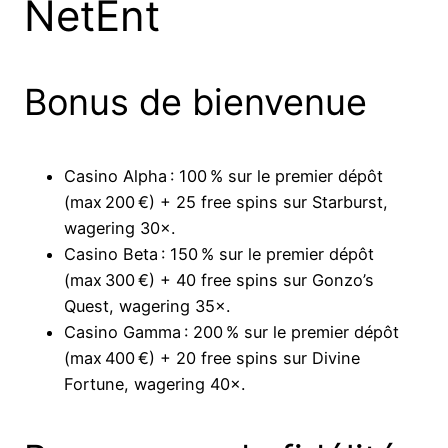
NetEnt
Bonus de bienvenue
Casino Alpha : 100 % sur le premier dépôt
(max 200 €) + 25 free spins sur Starburst,
wagering 30×.
Casino Beta : 150 % sur le premier dépôt
(max 300 €) + 40 free spins sur Gonzo’s
Quest, wagering 35×.
Casino Gamma : 200 % sur le premier dépôt
(max 400 €) + 20 free spins sur Divine
Fortune, wagering 40×.