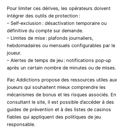
Pour limiter ces dérives, les opérateurs doivent
intégrer des outils de protection :
– Self‑exclusion : désactivation temporaire ou
définitive du compte sur demande.
– Limites de mise : plafonds journaliers,
hebdomadaires ou mensuels configurables par le
joueur.
– Alertes de temps de jeu : notifications pop‑up
après un certain nombre de minutes ou de mises.
Ifac Addictions propose des ressources utiles aux
joueurs qui souhaitent mieux comprendre les
mécanismes de bonus et les risques associés. En
consultant le site, il est possible d’accéder à des
guides de prévention et à des listes de casinos
fiables qui appliquent des politiques de jeu
responsable.