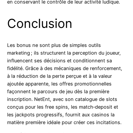
en conservant le contrôle de leur activité ludique.
Conclusion
Les bonus ne sont plus de simples outils
marketing ; ils structurent la perception du joueur,
influencent ses décisions et conditionnent sa
fidélité. Grâce à des mécaniques de renforcement,
à la réduction de la perte perçue et à la valeur
ajoutée apparente, les offres promotionnelles
façonnent le parcours de jeu dès la première
inscription. NetEnt, avec son catalogue de slots
conçus pour les free spins, les match‑deposit et
les jackpots progressifs, fournit aux casinos la
matière première idéale pour créer ces incitations.