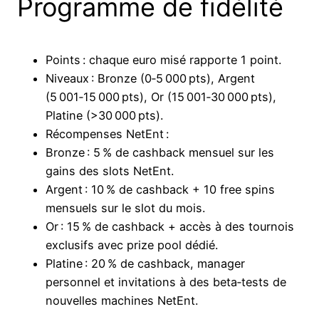
Programme de fidélité
Points : chaque euro misé rapporte 1 point.
Niveaux : Bronze (0‑5 000 pts), Argent
(5 001‑15 000 pts), Or (15 001‑30 000 pts),
Platine (>30 000 pts).
Récompenses NetEnt :
Bronze : 5 % de cashback mensuel sur les
gains des slots NetEnt.
Argent : 10 % de cashback + 10 free spins
mensuels sur le slot du mois.
Or : 15 % de cashback + accès à des tournois
exclusifs avec prize pool dédié.
Platine : 20 % de cashback, manager
personnel et invitations à des beta‑tests de
nouvelles machines NetEnt.