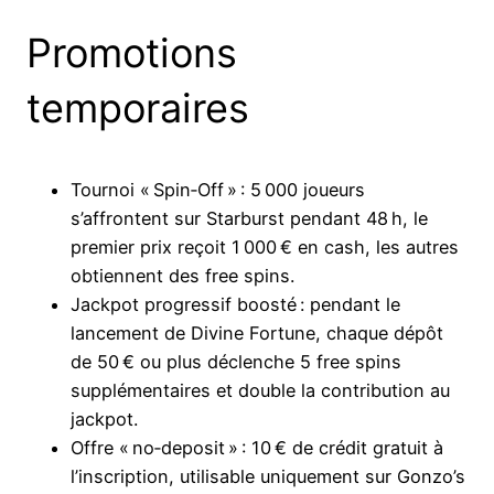
Promotions
temporaires
Tournoi « Spin‑Off » : 5 000 joueurs
s’affrontent sur Starburst pendant 48 h, le
premier prix reçoit 1 000 € en cash, les autres
obtiennent des free spins.
Jackpot progressif boosté : pendant le
lancement de Divine Fortune, chaque dépôt
de 50 € ou plus déclenche 5 free spins
supplémentaires et double la contribution au
jackpot.
Offre « no‑deposit » : 10 € de crédit gratuit à
l’inscription, utilisable uniquement sur Gonzo’s