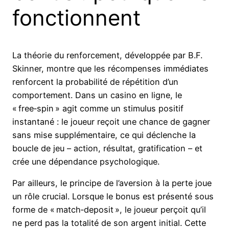
fonctionnent
La théorie du renforcement, développée par B.F.
Skinner, montre que les récompenses immédiates
renforcent la probabilité de répétition d’un
comportement. Dans un casino en ligne, le
« free‑spin » agit comme un stimulus positif
instantané : le joueur reçoit une chance de gagner
sans mise supplémentaire, ce qui déclenche la
boucle de jeu – action, résultat, gratification – et
crée une dépendance psychologique.
Par ailleurs, le principe de l’aversion à la perte joue
un rôle crucial. Lorsque le bonus est présenté sous
forme de « match‑deposit », le joueur perçoit qu’il
ne perd pas la totalité de son argent initial. Cette