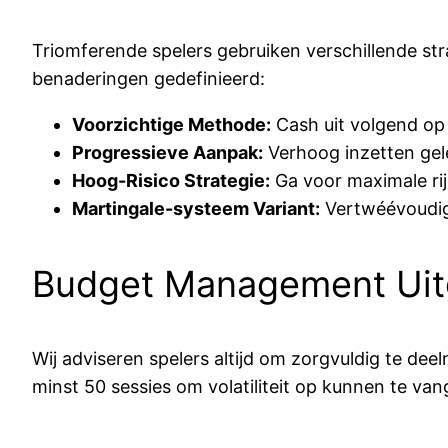
Triomferende spelers gebruiken verschillende st
benaderingen gedefinieerd:
Voorzichtige Methode:
Cash uit volgend op
Progressieve Aanpak:
Verhoog inzetten gele
Hoog-Risico Strategie:
Ga voor maximale rij
Martingale-systeem Variant:
Vertwéévoudig 
Budget Management Ui
Wij adviseren spelers altijd om zorgvuldig te dee
minst 50 sessies om volatiliteit op kunnen te van