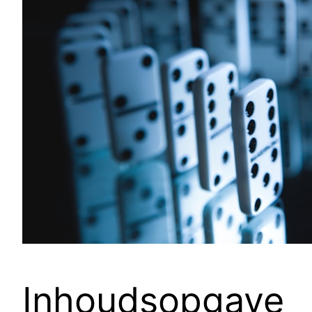
Inhoudsopgave