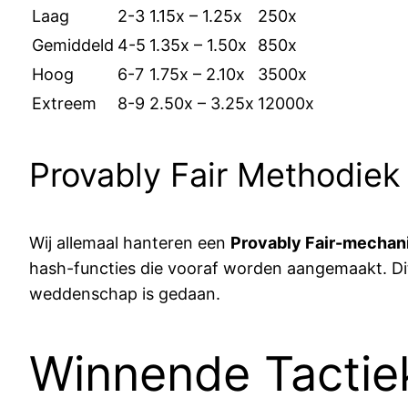
Laag
2-3
1.15x – 1.25x
250x
Gemiddeld
4-5
1.35x – 1.50x
850x
Hoog
6-7
1.75x – 2.10x
3500x
Extreem
8-9
2.50x – 3.25x
12000x
Provably Fair Methodiek
Wij allemaal hanteren een
Provably Fair-mecha
hash-functies die vooraf worden aangemaakt. Di
weddenschap is gedaan.
Winnende Tactiek