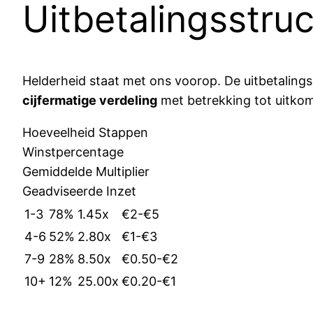
Uitbetalingsstru
Helderheid staat met ons voorop. De uitbetalings
cijfermatige verdeling
met betrekking tot uitko
Hoeveelheid Stappen
Winstpercentage
Gemiddelde Multiplier
Geadviseerde Inzet
1-3
78%
1.45x
€2-€5
4-6
52%
2.80x
€1-€3
7-9
28%
8.50x
€0.50-€2
10+
12%
25.00x
€0.20-€1