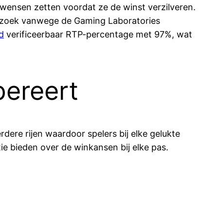
 wensen zetten voordat ze de winst verzilveren.
nderzoek vanwege de Gaming Laboratories
d
verificeerbaar RTP-percentage met 97%, wat
ereert
rdere rijen waardoor spelers bij elke gelukte
tie bieden over de winkansen bij elke pas.