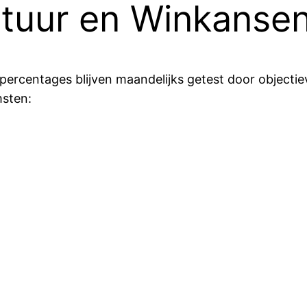
ctuur en Winkanse
percentages blijven maandelijks getest door objectiev
msten: