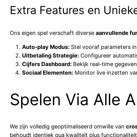
Extra Features en Unie
Ons eigen spel verschaft diverse
aanvullende fu
Auto-play Modus:
Stel vooraf parameters in 
Uitbetaling Strategie:
Configureer automatis
Cijfers Dashboard:
Bekijk real-time gegeven
Sociaal Elementen:
Monitor live inzetten v
Spelen Via Alle 
We zijn volledig geoptimaliseerd omwille van
cro
behoudt identiek qua kwaliteit plus functionalit