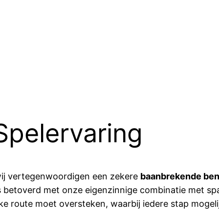
pelervaring
– wij vertegenwoordigen een zekere
baanbrekende ben
 betoverd met onze eigenzinnige combinatie met spa
jke route moet oversteken, waarbij iedere stap mogeli