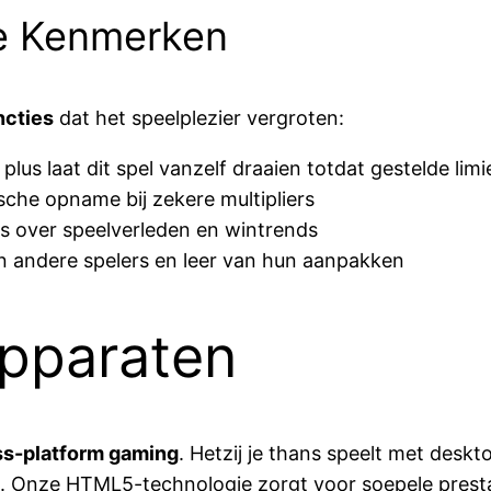
ke Kenmerken
ncties
dat het speelplezier vergroten:
plus laat dit spel vanzelf draaien totdat gestelde limi
che opname bij zekere multipliers
s over speelverleden en wintrends
an andere spelers en leer van hun aanpakken
Apparaten
ss-platform gaming
. Hetzij je thans speelt met deskt
eit. Onze HTML5-technologie zorgt voor soepele presta