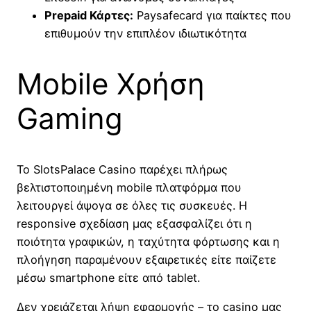
Prepaid Κάρτες:
Paysafecard για παίκτες που
επιθυμούν την επιπλέον ιδιωτικότητα
Mobile Χρήση
Gaming
Το SlotsPalace Casino παρέχει πλήρως
βελτιστοποιημένη mobile πλατφόρμα που
λειτουργεί άψογα σε όλες τις συσκευές. Η
responsive σχεδίαση μας εξασφαλίζει ότι η
ποιότητα γραφικών, η ταχύτητα φόρτωσης και η
πλοήγηση παραμένουν εξαιρετικές είτε παίζετε
μέσω smartphone είτε από tablet.
Δεν χρειάζεται λήψη εφαρμογής – το casino μας