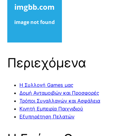
Περιεχόμενα
Η Συλλογή Games μας
Δομή Ανταμοιβών και Προσφορές
Τρόποι Συναλλαγών και Ασφάλεια
Κινητή Εμπειρία Παιχνιδιού
Εξυπηρέτηση Πελατών