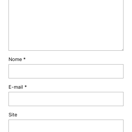
Nome
*
E-mail
*
Site