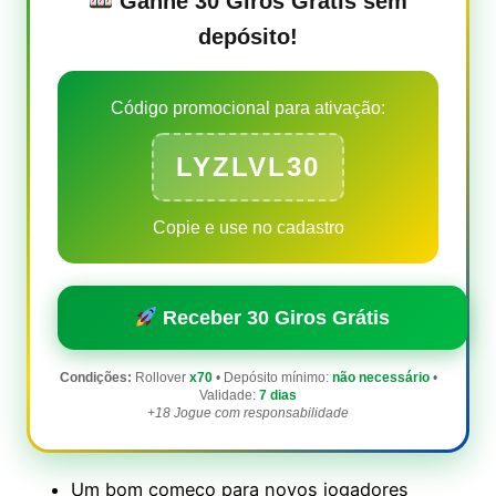
Ganhe 30 Giros Grátis sem
depósito!
Código promocional para ativação:
LYZLVL30
Copie e use no cadastro
Receber 30 Giros Grátis
Condições:
Rollover
x70
• Depósito mínimo:
não necessário
•
Validade:
7 dias
+18 Jogue com responsabilidade
Um bom começo para novos jogadores