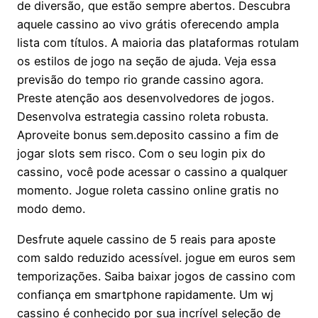
de diversão, que estão sempre abertos. Descubra
aquele cassino ao vivo grátis oferecendo ampla
lista com títulos. A maioria das plataformas rotulam
os estilos de jogo na seção de ajuda. Veja essa
previsão do tempo rio grande cassino agora.
Preste atenção aos desenvolvedores de jogos.
Desenvolva estrategia cassino roleta robusta.
Aproveite bonus sem.deposito cassino a fim de
jogar slots sem risco. Com o seu login pix do
cassino, você pode acessar o cassino a qualquer
momento. Jogue roleta cassino online gratis no
modo demo.
Desfrute aquele cassino de 5 reais para apostе
com saldo reduzido acessível. jogue em euros sem
temporizações. Saiba baixar jogos de cassino com
confiança em smartphone rapidamente. Um wj
cassino é conhecido por sua incrível seleção de