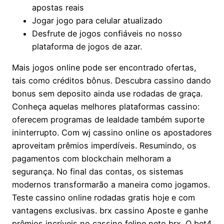
apostas reais
Jogar jogo para celular atualizado
Desfrute de jogos confiáveis no nosso
plataforma de jogos de azar.
Mais jogos online pode ser encontrado ofertas,
tais como créditos bônus. Descubra cassino dando
bonus sem deposito ainda use rodadas de graça.
Conheça aquelas melhores plataformas cassino:
oferecem programas de lealdade também suporte
ininterrupto. Com wj cassino online os apostadores
aproveitam prêmios imperdíveis. Resumindo, os
pagamentos com blockchain melhoram a
segurança. No final das contas, os sistemas
modernos transformarão a maneira como jogamos.
Teste cassino online rodadas gratis hoje e com
vantagens exclusivas. brx cassino Aposte e ganhe
prêmios incríveis no cassino felipe neto brx. O bet4