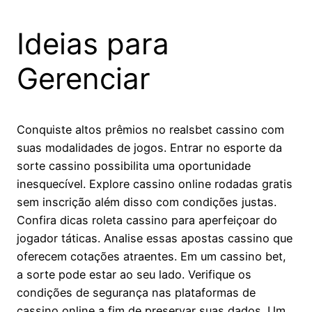
Ideias para
Gerenciar
Conquiste altos prêmios no realsbet cassino com
suas modalidades de jogos. Entrar no esporte da
sorte cassino possibilita uma oportunidade
inesquecível. Explore cassino online rodadas gratis
sem inscrição além disso com condições justas.
Confira dicas roleta cassino para aperfeiçoar do
jogador táticas. Analise essas apostas cassino que
oferecem cotações atraentes. Em um cassino bet,
a sorte pode estar ao seu lado. Verifique os
condições de segurança nas plataformas de
cassino online a fim de preservar suas dados. Um