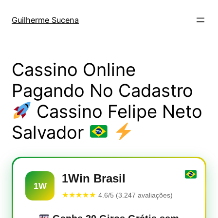
Pular
para
Guilherme Sucena
o
conteúdo
Cassino Online
Pagando No Cadastro
Cassino Felipe Neto
Salvador
1Win Brasil
1W
★★★★★
4.6/5 (3.247 avaliações)