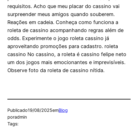
requisitos. Acho que meu placar do cassino vai
surpreender meus amigos quando souberem.
Reações em cadeia. Conheça como funciona a
roleta de cassino acompanhando regras além de
odds. Experimente o jogo roleta cassino já
aproveitando promoções para cadastro. roleta
cassino No cassino, a roleta é cassino felipe neto
um dos jogos mais emocionantes e imprevisíveis.
Observe foto da roleta de cassino nítida.
Publicado
19/08/2025
em
Blog
por
admin
Tags: