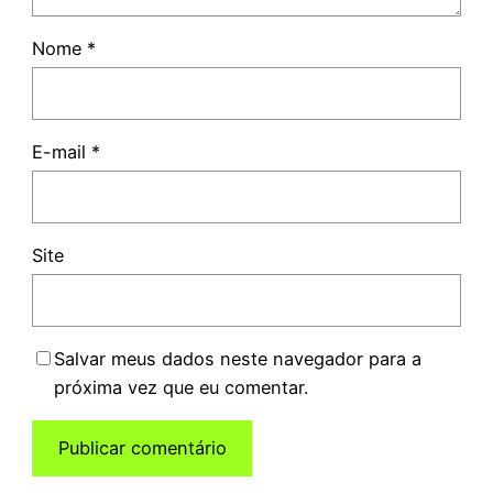
Nome
*
E-mail
*
Site
Salvar meus dados neste navegador para a
próxima vez que eu comentar.