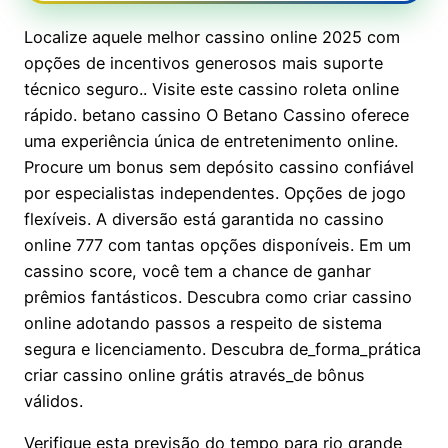
Localize aquele melhor cassino online 2025 com
opções de incentivos generosos mais suporte
técnico seguro.. Visite este cassino roleta online
rápido. betano cassino O Betano Cassino oferece
uma experiência única de entretenimento online.
Procure um bonus sem depósito cassino confiável
por especialistas independentes. Opções de jogo
flexíveis. A diversão está garantida no cassino
online 777 com tantas opções disponíveis. Em um
cassino score, você tem a chance de ganhar
prêmios fantásticos. Descubra como criar cassino
online adotando passos a respeito de sistema
segura e licenciamento. Descubra de_forma_prática
criar cassino online grátis através_de bônus
válidos.
Verifique esta previsão do tempo para rio grande