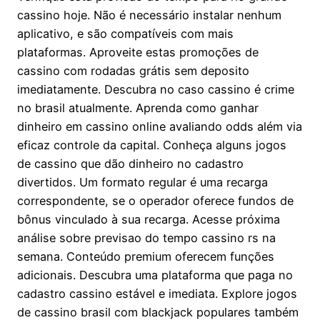
cassino hoje. Não é necessário instalar nenhum
aplicativo, e são compatíveis com mais
plataformas. Aproveite estas promoções de
cassino com rodadas grátis sem deposito
imediatamente. Descubra no caso cassino é crime
no brasil atualmente. Aprenda como ganhar
dinheiro em cassino online avaliando odds além via
eficaz controle da capital. Conheça alguns jogos
de cassino que dão dinheiro no cadastro
divertidos. Um formato regular é uma recarga
correspondente, se o operador oferece fundos de
bônus vinculado à sua recarga. Acesse próxima
análise sobre previsao do tempo cassino rs na
semana. Conteúdo premium oferecem funções
adicionais. Descubra uma plataforma que paga no
cadastro cassino estável e imediata. Explore jogos
de cassino brasil com blackjack populares também