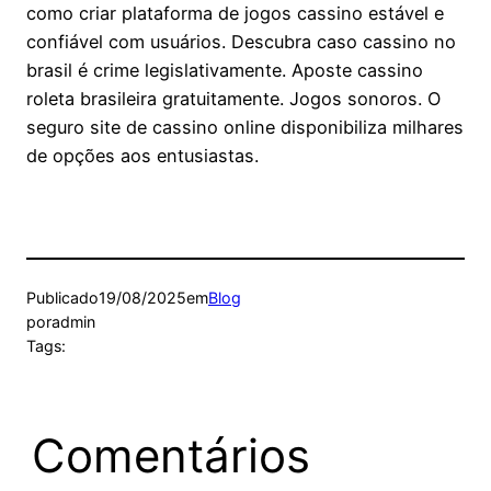
como criar plataforma de jogos cassino estável e
confiável com usuários. Descubra caso cassino no
brasil é crime legislativamente. Aposte cassino
roleta brasileira gratuitamente. Jogos sonoros. O
seguro site de cassino online disponibiliza milhares
de opções aos entusiastas.
Publicado
19/08/2025
em
Blog
por
admin
Tags:
Comentários