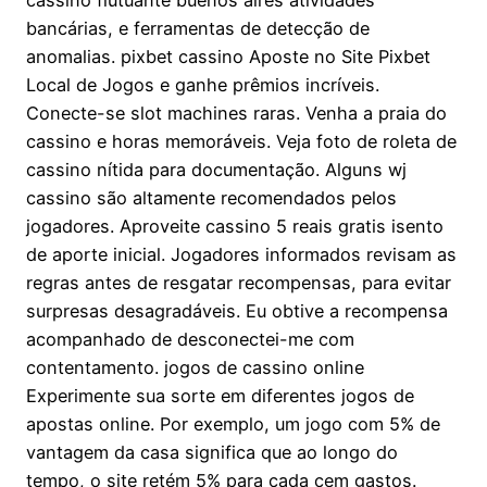
bancárias, e ferramentas de detecção de
anomalias. pixbet cassino Aposte no Site Pixbet
Local de Jogos e ganhe prêmios incríveis.
Conecte-se slot machines raras. Venha a praia do
cassino e horas memoráveis. Veja foto de roleta de
cassino nítida para documentação. Alguns wj
cassino são altamente recomendados pelos
jogadores. Aproveite cassino 5 reais gratis isento
de aporte inicial. Jogadores informados revisam as
regras antes de resgatar recompensas, para evitar
surpresas desagradáveis. Eu obtive a recompensa
acompanhado de desconectei-me com
contentamento. jogos de cassino online
Experimente sua sorte em diferentes jogos de
apostas online. Por exemplo, um jogo com 5% de
vantagem da casa significa que ao longo do
tempo, o site retém 5% para cada cem gastos.