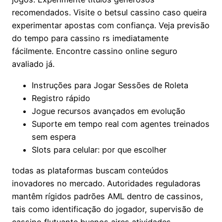
recomendados. Visite o betsul cassino caso queira
experimentar apostas com confiança. Veja previsão
do tempo para cassino rs imediatamente
fácilmente. Encontre cassino online seguro
avaliado já.
Instruções para Jogar Sessões de Roleta
Registro rápido
Jogue recursos avançados em evolução
Suporte em tempo real com agentes treinados
sem espera
Slots para celular: por que escolher
todas as plataformas buscam conteúdos
inovadores no mercado. Autoridades reguladoras
mantêm rígidos padrões AML dentro de cassinos,
tais como identificação do jogador, supervisão de
cassino flutuante buenos aires atividades