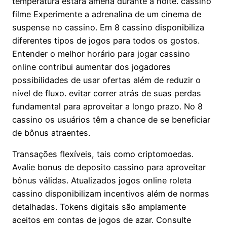
temperatura estará amena durante a noite. cassino
filme Experimente a adrenalina de um cinema de
suspense no cassino. Em 8 cassino disponibiliza
diferentes tipos de jogos para todos os gostos.
Entender o melhor horário para jogar cassino
online contribui aumentar dos jogadores
possibilidades de usar ofertas além de reduzir o
nível de fluxo. evitar correr atrás de suas perdas
fundamental para aproveitar a longo prazo. No 8
cassino os usuários têm a chance de se beneficiar
de bônus atraentes.
Transações flexíveis, tais como criptomoedas.
Avalie bonus de deposito cassino para aproveitar
bônus válidas. Atualizados jogos online roleta
cassino disponibilizam incentivos além de normas
detalhadas. Tokens digitais são amplamente
aceitos em contas de jogos de azar. Consulte