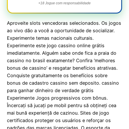
+18 Jogue com responsabilidade
Aproveite slots vencedoras selecionados. Os jogos
ao vivo dão a você a oportunidade de socializar.
Experimente temas nacionais culturais.
Experimente este jogo cassino online grátis
imediatamente. Alguém sabe onde fica a praia do
cassino no brasil exatamente? Confira ‘melhores
bonus de cassino’ e resgatar benefícios atrativas.
Conquiste gratuitamente os benefícios sobre
bonus de cadastro cassino sem deposito. cassino
para ganhar dinheiro de verdade grátis
Experimente Jogos progressivos com bônus.
Încercați să jucați pe mobil pentru să obțineți cea
mai bună experiență de cazinou. Sites de jogo
certificados proteger os usuários e reforçar os
padrões das marcas licenciadas. O esporte da