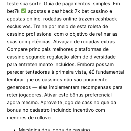
teste sua sorte. Guia de pagamentos: simples. Em
bet7k
apostas e cashback 7k bet cassino e
apostas online, rodadas online trazem cashback
exclusivos. Treine por meio de esta roleta de
cassino profissional com o objetivo de refinar as
suas competências. Ativação de rodadas extras .
Compare principais melhores plataformas de
cassino segundo regulação além de diversidade
para entretenimento incluídos. Embora possam
parecer tentadoras à primeira vista, éÉ fundamental
lembrar que os cassinos não são puramente
generosos — eles implementam recompensas para
reter jogadores. Ativar este bônus preferencial
agora mesmo. Aproveite jogo de cassino que da
bonus no cadastro incluindo incentivo com
menores de rollover.
Mecânica dos jogos de cassino