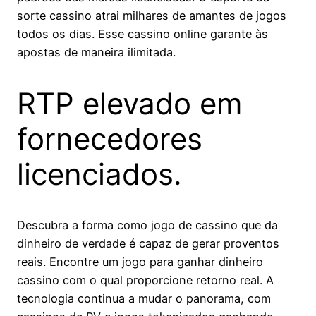
sorte cassino atrai milhares de amantes de jogos
todos os dias. Esse cassino online garante às
apostas de maneira ilimitada.
RTP elevado em
fornecedores
licenciados.
Descubra a forma como jogo de cassino que da
dinheiro de verdade é capaz de gerar proventos
reais. Encontre um jogo para ganhar dinheiro
cassino com o qual proporcione retorno real. A
tecnologia continua a mudar o panorama, com