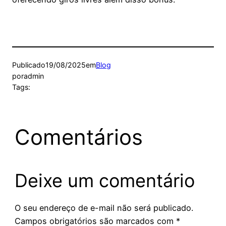
Publicado
19/08/2025
em
Blog
por
admin
Tags:
Comentários
Deixe um comentário
O seu endereço de e-mail não será publicado.
Campos obrigatórios são marcados com
*