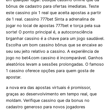
bônus de cadastro para ofertas imediatas. Teste
este cassino pix 1 real que aceita apostas a partir
de 1 real. cassino 777bet Sinta a adrenalina de
jogar no local de apostas 777bet e torça pela sua
sorte! O ponto principal é, a autoconsciência
brganhar cassino é a chave para um jogo saudável.
Escolha um bom cassino bônus que se encaixe ao
seu seu jeito relativo a cassino. A experiência de
jogo no bet4.com cassino é incomparável. Ganhos
aleatórios levam a sessões prolongadas. O famoso
1 cassino oferece opções para quem gosta de
apostar.
a nova era das apostas virtuais é promissor,
graças ao desenvolvimento em tempo real, que
moldam. Verifique cassino que da bonus no
cadastro generoso para novos jogadores