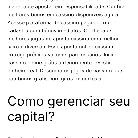
maneira de apostar em responsabilidade. Confira
melhores bonus em cassino disponíveis agora.
Acesse plataforma de cassino pagando no
cadastro com bônus imediatos. Conheça os
melhores jogos de aposta cassino com melhor
lucro e diversão. Essa aposta online cassino
entrega prêmios valiosos para usuários. Inicie
cassino online grátis anteriormente investir
dinheiro real. Descubra os jogos de cassino que
dao bonus gratis com giros de cortesia.
Como gerenciar seu
capital?