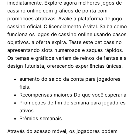
imediatamente. Explore agora melhores jogos de
cassino online com gráficos de ponta com
promoções atrativas. Avalie a plataforma de jogo
cassino oficial. O licenciamento é vital. Saiba como
funciona os jogos de cassino online usando casos
objetivos. a oferta expira. Teste este bet cassino
apresentando slots numerosos e saques rápidos.
Os temas e gráficos variam de reinos de fantasia a
design futurista, oferecendo experiências únicas.
aumento do saldo da conta para jogadores
fiéis.
Recompensas maiores Do que você esperaria
Promoções de fim de semana para jogadores
ativos
Prêmios semanais
Através do acesso móvel, os jogadores podem