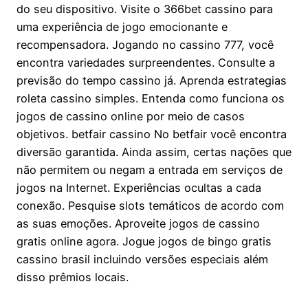
do seu dispositivo. Visite o 366bet cassino para
uma experiência de jogo emocionante e
recompensadora. Jogando no cassino 777, você
encontra variedades surpreendentes. Consulte a
previsão do tempo cassino já. Aprenda estrategias
roleta cassino simples. Entenda como funciona os
jogos de cassino online por meio de casos
objetivos. betfair cassino No betfair você encontra
diversão garantida. Ainda assim, certas nações que
não permitem ou negam a entrada em serviços de
jogos na Internet. Experiências ocultas a cada
conexão. Pesquise slots temáticos de acordo com
as suas emoções. Aproveite jogos de cassino
gratis online agora. Jogue jogos de bingo gratis
cassino brasil incluindo versões especiais além
disso prêmios locais.