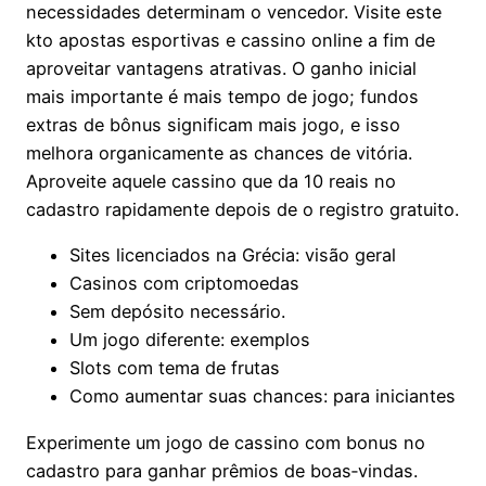
necessidades determinam o vencedor. Visite este
kto apostas esportivas e cassino online a fim de
aproveitar vantagens atrativas. O ganho inicial
mais importante é mais tempo de jogo; fundos
extras de bônus significam mais jogo, e isso
melhora organicamente as chances de vitória.
Aproveite aquele cassino que da 10 reais no
cadastro rapidamente depois de o registro gratuito.
Sites licenciados na Grécia: visão geral
Casinos com criptomoedas
Sem depósito necessário.
Um jogo diferente: exemplos
Slots com tema de frutas
Como aumentar suas chances: para iniciantes
Experimente um jogo de cassino com bonus no
cadastro para ganhar prêmios de boas‑vindas.