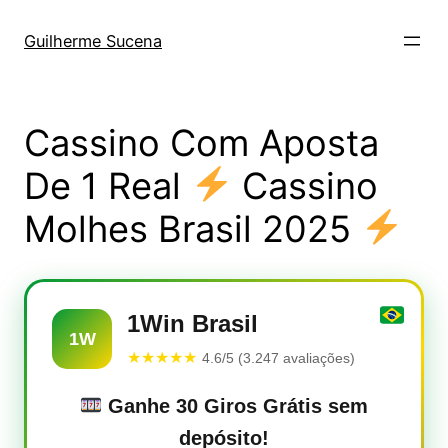
Pular
para
Guilherme Sucena
o
conteúdo
Cassino Com Aposta
De 1 Real
Cassino
Molhes Brasil 2025
1Win Brasil
1W
★★★★★
4.6/5 (3.247 avaliações)
Ganhe 30 Giros Grátis sem
depósito!