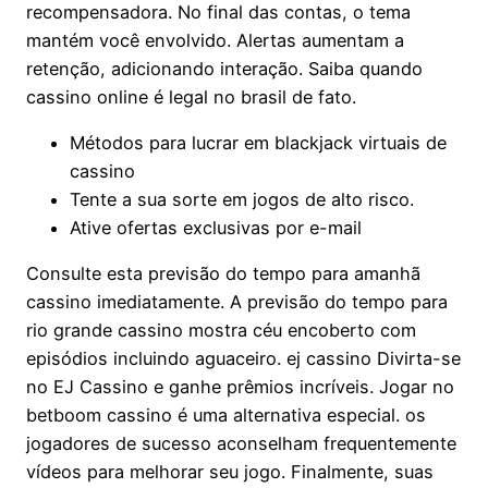
recompensadora. No final das contas, o tema
mantém você envolvido. Alertas aumentam a
retenção, adicionando interação. Saiba quando
cassino online é legal no brasil de fato.
Métodos para lucrar em blackjack virtuais de
cassino
Tente a sua sorte em jogos de alto risco.
Ative ofertas exclusivas por e-mail
Consulte esta previsão do tempo para amanhã
cassino imediatamente. A previsão do tempo para
rio grande cassino mostra céu encoberto com
episódios incluindo aguaceiro. ej cassino Divirta-se
no EJ Cassino e ganhe prêmios incríveis. Jogar no
betboom cassino é uma alternativa especial. os
jogadores de sucesso aconselham frequentemente
vídeos para melhorar seu jogo. Finalmente, suas