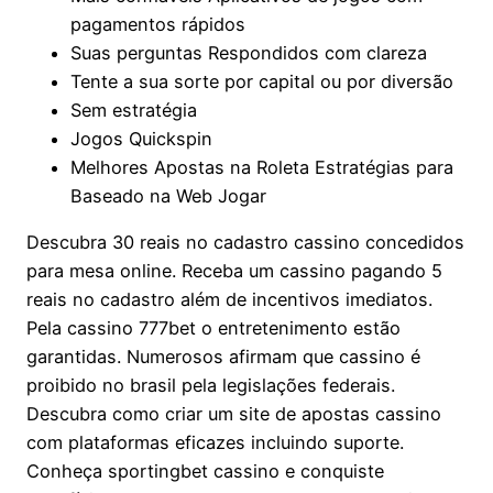
pagamentos rápidos
Suas perguntas Respondidos com clareza
Tente a sua sorte por capital ou por diversão
Sem estratégia
Jogos Quickspin
Melhores Apostas na Roleta Estratégias para
Baseado na Web Jogar
Descubra 30 reais no cadastro cassino concedidos
para mesa online. Receba um cassino pagando 5
reais no cadastro além de incentivos imediatos.
Pela cassino 777bet o entretenimento estão
garantidas. Numerosos afirmam que cassino é
proibido no brasil pela legislações federais.
Descubra como criar um site de apostas cassino
com plataformas eficazes incluindo suporte.
Conheça sportingbet cassino e conquiste