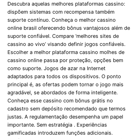
Descubra aquelas melhores plataformas cassino:
dispõem sistemas com recompensa também
suporte contínuo. Conheça o melhor cassino
online brasil oferecendo bônus vantajosos além de
suporte confiável. Compare ‘melhores sites de
cassino ao vivo’ visando definir jogos confiáveis.
Escolher a melhor plataforma cassino molhes de
cassino online passa por proteção, opções bem
como suporte. Jogos de azar na Internet
adaptados para todos os dispositivos. O ponto
principal é, as ofertas podem tornar o jogo mais
agradável, se abordados de forma inteligente.
Conheça esse cassino com bônus grátis no
cadastro sem depósito recomendado que termos
justas. A regulamentação desempenha um papel
importante. Sem estratégia . Experiências
gamificadas introduzem funções adicionais.