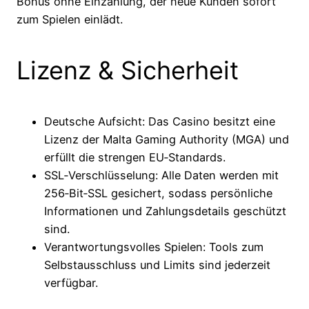
Bonus ohne Einzahlung, der neue Kunden sofort
zum Spielen einlädt.
Lizenz & Sicherheit
Deutsche Aufsicht: Das Casino besitzt eine
Lizenz der Malta Gaming Authority (MGA) und
erfüllt die strengen EU‑Standards.
SSL‑Verschlüsselung: Alle Daten werden mit
256‑Bit‑SSL gesichert, sodass persönliche
Informationen und Zahlungsdetails geschützt
sind.
Verantwortungsvolles Spielen: Tools zum
Selbstausschluss und Limits sind jederzeit
verfügbar.