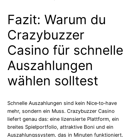
Fazit: Warum du
Crazybuzzer
Casino für schnelle
Auszahlungen
wählen solltest
Schnelle Auszahlungen sind kein Nice‑to‑have
mehr, sondern ein Muss. Crazybuzzer Casino
liefert genau das: eine lizensierte Plattform, ein
breites Spielportfolio, attraktive Boni und ein
Auszahlungssystem, das in Minuten funktioniert.