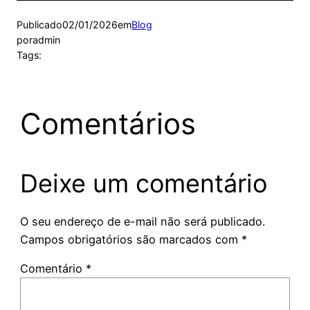
Publicado
02/01/2026
em
Blog
por
admin
Tags:
Comentários
Deixe um comentário
O seu endereço de e-mail não será publicado.
Campos obrigatórios são marcados com
*
Comentário
*