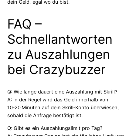
dein Geld, egal wo du bist.
FAQ –
Schnellantworten
zu Auszahlungen
bei Crazybuzzer
Q: Wie lange dauert eine Auszahlung mit Skrill?
A: In der Regel wird das Geld innerhalb von
10‑20 Minuten auf dein Skrill‑Konto überwiesen,
sobald die Anfrage bestätigt ist.
Q: Gibt es ein Auszahlungslimit pro Tag?