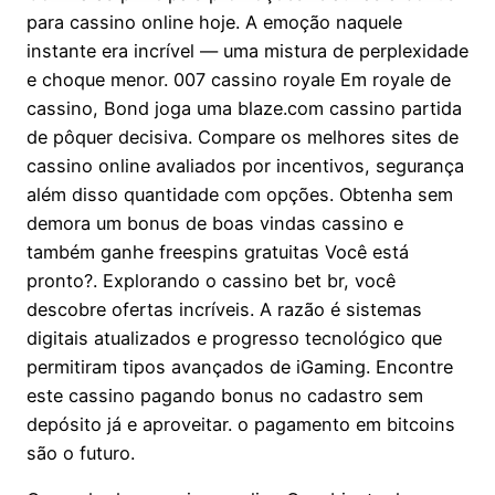
para cassino online hoje. A emoção naquele
instante era incrível — uma mistura de perplexidade
e choque menor. 007 cassino royale Em royale de
cassino, Bond joga uma blaze.com cassino partida
de pôquer decisiva. Compare os melhores sites de
cassino online avaliados por incentivos, segurança
além disso quantidade com opções. Obtenha sem
demora um bonus de boas vindas cassino e
também ganhe freespins gratuitas Você está
pronto?. Explorando o cassino bet br, você
descobre ofertas incríveis. A razão é sistemas
digitais atualizados e progresso tecnológico que
permitiram tipos avançados de iGaming. Encontre
este cassino pagando bonus no cadastro sem
depósito já e aproveitar. o pagamento em bitcoins
são o futuro.