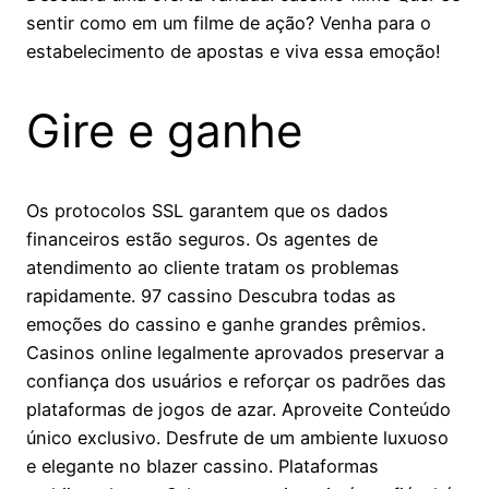
sentir como em um filme de ação? Venha para o
estabelecimento de apostas e viva essa emoção!
Gire e ganhe
Os protocolos SSL garantem que os dados
financeiros estão seguros. Os agentes de
atendimento ao cliente tratam os problemas
rapidamente. 97 cassino Descubra todas as
emoções do cassino e ganhe grandes prêmios.
Casinos online legalmente aprovados preservar a
confiança dos usuários e reforçar os padrões das
plataformas de jogos de azar. Aproveite Conteúdo
único exclusivo. Desfrute de um ambiente luxuoso
e elegante no blazer cassino. Plataformas