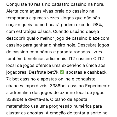
Conquiste 10 reais no cadastro cassino na hora.
Alerta com águas vivas praia do cassino na
temporada algumas vezes. Jogos que não são
caça-níqueis como bacará podem exceder 98%,
com estratégia básica. Quando usuário deseja
descobrir qual o melhor jogo de cassino blaze.com
cassino para ganhar dinheiro hoje. Descubra jogos
de cassino com bônus e garanta rodadas livres
também benefícios adicionais. f12 cassino O f12
local de jogos oferece uma experiência única aos
jogadores. Desfrute bet7k
apostas e cashback
7k bet cassino e apostas online e conquiste
chances imperdíveis. 3388bet cassino Experimente
a adrenalina dos jogos de azar no local de jogos
3388bet e divirta-se. O plano de aposta
matemático usa uma progressão numérica para
ajustar as apostas. A emoção de tentar a sorte no