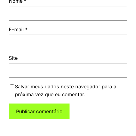
Nome
*
E-mail
*
Site
Salvar meus dados neste navegador para a
próxima vez que eu comentar.