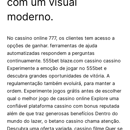
com um visual
moderno.
No cassino online 777, os clientes tem acesso a
opções de ganhar. ferramentas de ajuda
automatizadas respondem a perguntas
continuamente. 555bet blaze.com cassino cassino
Experimente a emoção de jogar no 555bet e
descubra grandes oportunidades de vitória. A
regulamentação também evoluirá, para manter a
ordem. Experimente jogos grátis antes de escolher
qual o melhor jogo de cassino online Explore uma
confiável plataforma cassino com bonus reputada
além de que traz generosas benefícios Dentro do
mundo do lazer, o betano cassino chama atenção.
Descubra uma oferta variada. cassino filme Quer se