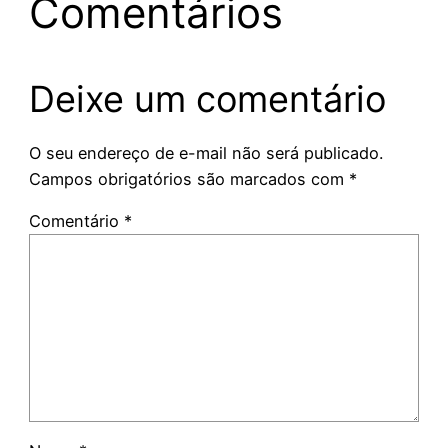
Comentários
Deixe um comentário
O seu endereço de e-mail não será publicado.
Campos obrigatórios são marcados com
*
Comentário
*