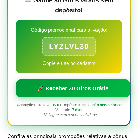
Ganhe 30 Giros Grátis sem
depósito!
Código promocional para ativação:
LYZLVL30
Copie e use no cadastro
Receber 30 Giros Grátis
Condições:
Rollover
x70
• Depósito mínimo:
não necessário
•
Validade:
7 dias
+18 Jogue com responsabilidade
Confira as principais promoções relativas a bônus