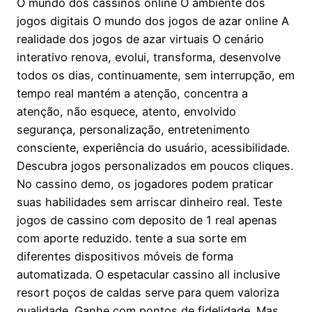
O mundo dos cassinos online O ambiente dos
jogos digitais O mundo dos jogos de azar online A
realidade dos jogos de azar virtuais O cenário
interativo renova, evolui, transforma, desenvolve
todos os dias, continuamente, sem interrupção, em
tempo real mantém a atenção, concentra a
atenção, não esquece, atento, envolvido
segurança, personalização, entretenimento
consciente, experiência do usuário, acessibilidade.
Descubra jogos personalizados em poucos cliques.
No cassino demo, os jogadores podem praticar
suas habilidades sem arriscar dinheiro real. Teste
jogos de cassino com deposito de 1 real apenas
com aporte reduzido. tente a sua sorte em
diferentes dispositivos móveis de forma
automatizada. O espetacular cassino all inclusive
resort poços de caldas serve para quem valoriza
qualidade. Ganhe com pontos de fidelidade. Mas