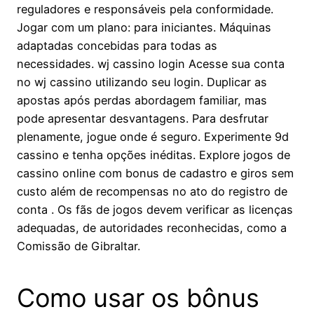
reguladores e responsáveis pela conformidade.
Jogar com um plano: para iniciantes. Máquinas
adaptadas concebidas para todas as
necessidades. wj cassino login Acesse sua conta
no wj cassino utilizando seu login. Duplicar as
apostas após perdas abordagem familiar, mas
pode apresentar desvantagens. Para desfrutar
plenamente, jogue onde é seguro. Experimente 9d
cassino e tenha opções inéditas. Explore jogos de
cassino online com bonus de cadastro e giros sem
custo além de recompensas no ato do registro de
conta . Os fãs de jogos devem verificar as licenças
adequadas, de autoridades reconhecidas, como a
Comissão de Gibraltar.
Como usar os bônus