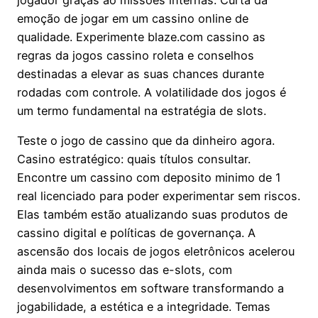
emoção de jogar em um cassino online de
qualidade. Experimente blaze.com cassino as
regras da jogos cassino roleta e conselhos
destinadas a elevar as suas chances durante
rodadas com controle. A volatilidade dos jogos é
um termo fundamental na estratégia de slots.
Teste o jogo de cassino que da dinheiro agora.
Casino estratégico: quais títulos consultar.
Encontre um cassino com deposito minimo de 1
real licenciado para poder experimentar sem riscos.
Elas também estão atualizando suas produtos de
cassino digital e políticas de governança. A
ascensão dos locais de jogos eletrônicos acelerou
ainda mais o sucesso das e-slots, com
desenvolvimentos em software transformando a
jogabilidade, a estética e a integridade. Temas