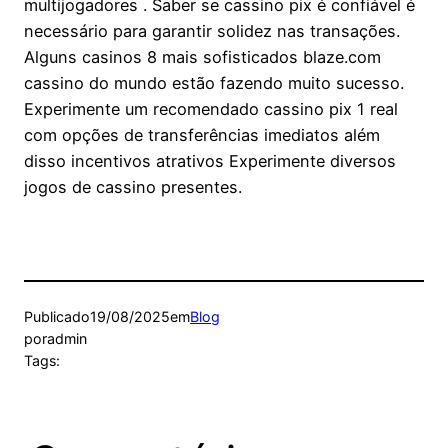
multijogadores . Saber se cassino pix é confiável é
necessário para garantir solidez nas transações.
Alguns casinos 8 mais sofisticados blaze.com
cassino do mundo estão fazendo muito sucesso.
Experimente um recomendado cassino pix 1 real
com opções de transferências imediatos além
disso incentivos atrativos Experimente diversos
jogos de cassino presentes.
Publicado
19/08/2025
em
Blog
por
admin
Tags: