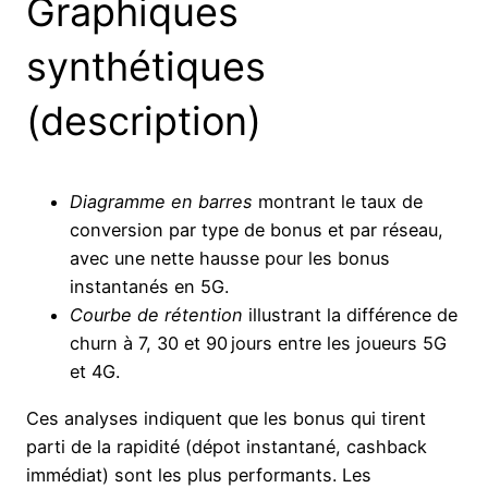
Graphiques
synthétiques
(description)
Diagramme en barres
montrant le taux de
conversion par type de bonus et par réseau,
avec une nette hausse pour les bonus
instantanés en 5G.
Courbe de rétention
illustrant la différence de
churn à 7, 30 et 90 jours entre les joueurs 5G
et 4G.
Ces analyses indiquent que les bonus qui tirent
parti de la rapidité (dépot instantané, cashback
immédiat) sont les plus performants. Les