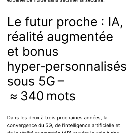
expérience fluide sans sacrifier la sécurité.
Le futur proche : IA,
réalité augmentée
et bonus
hyper‑personnalisés
sous 5G –
≈ 340 mots
Dans les deux à trois prochaines années, la
convergence du 5G, de l’intelligence artificielle et