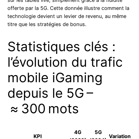
offerte par la 5G. Cette donnée illustre comment la
technologie devient un levier de revenu, au même
titre que les stratégies de bonus.
Statistiques clés :
l’évolution du trafic
mobile iGaming
depuis le 5G –
≈ 300 mots
4G
5G
KPI
Variation