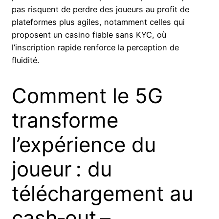
pas risquent de perdre des joueurs au profit de
plateformes plus agiles, notamment celles qui
proposent un casino fiable sans KYC, où
l’inscription rapide renforce la perception de
fluidité.
Comment le 5G
transforme
l’expérience du
joueur : du
téléchargement au
cash‑out –