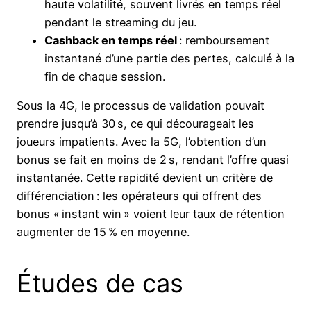
haute volatilité, souvent livrés en temps réel
pendant le streaming du jeu.
Cashback en temps réel
: remboursement
instantané d’une partie des pertes, calculé à la
fin de chaque session.
Sous la 4G, le processus de validation pouvait
prendre jusqu’à 30 s, ce qui décourageait les
joueurs impatients. Avec la 5G, l’obtention d’un
bonus se fait en moins de 2 s, rendant l’offre quasi
instantanée. Cette rapidité devient un critère de
différenciation : les opérateurs qui offrent des
bonus « instant win » voient leur taux de rétention
augmenter de 15 % en moyenne.
Études de cas