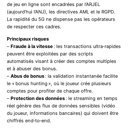
de jeu en ligne sont encadrées par l’ARJEL
(aujourd’hui l’ANJ), les directives AML et le RGPD.
La rapidité du 5G ne dispense pas les opérateurs
de respecter ces cadres.
Principaux risques
–
Fraude à la vitesse
: les transactions ultra‑rapides
peuvent être exploitées par des scripts
automatisés visant à créer des comptes multiples
et à abuser des bonus.
–
Abus de bonus
: la validation instantanée facilite
le « bonus hunting », où le joueur crée plusieurs
comptes pour profiter de chaque offre.
–
Protection des données
: le streaming en temps
réel génère des flux de données sensibles (vidéo
du joueur, informations bancaires) qui doivent être
chiffrés end‑to‑end.