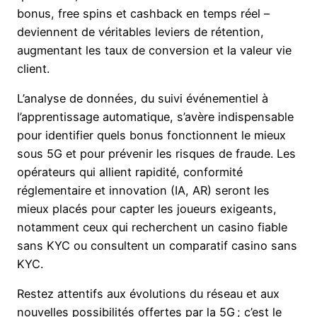
bonus, free spins et cashback en temps réel –
deviennent de véritables leviers de rétention,
augmentant les taux de conversion et la valeur vie
client.
L’analyse de données, du suivi événementiel à
l’apprentissage automatique, s’avère indispensable
pour identifier quels bonus fonctionnent le mieux
sous 5G et pour prévenir les risques de fraude. Les
opérateurs qui allient rapidité, conformité
réglementaire et innovation (IA, AR) seront les
mieux placés pour capter les joueurs exigeants,
notamment ceux qui recherchent un casino fiable
sans KYC ou consultent un comparatif casino sans
KYC.
Restez attentifs aux évolutions du réseau et aux
nouvelles possibilités offertes par la 5G ; c’est le