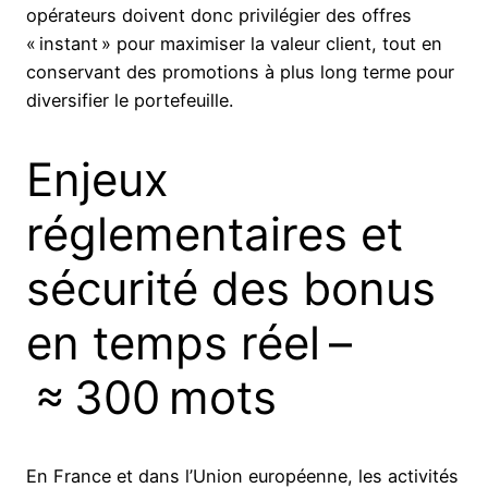
opérateurs doivent donc privilégier des offres
« instant » pour maximiser la valeur client, tout en
conservant des promotions à plus long terme pour
diversifier le portefeuille.
Enjeux
réglementaires et
sécurité des bonus
en temps réel –
≈ 300 mots
En France et dans l’Union européenne, les activités