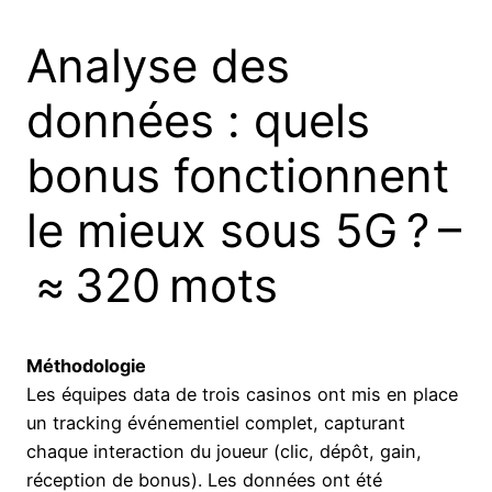
Analyse des
données : quels
bonus fonctionnent
le mieux sous 5G ? –
≈ 320 mots
Méthodologie
Les équipes data de trois casinos ont mis en place
un tracking événementiel complet, capturant
chaque interaction du joueur (clic, dépôt, gain,
réception de bonus). Les données ont été