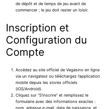
de dépôt et de temps de jeu avant de
commencer ; le jeu doit rester un loisir.
Inscription et
Configuration du
Compte
Accédez au site officiel de Vegasino en ligne
via un navigateur ou téléchargez l’application
mobile depuis les stores officiels
(iOS/Android).
Cliquez sur “S’inscrire” et remplissez le
formulaire avec des informations exactes :
nom, adresse e-mail, date de naissance, et