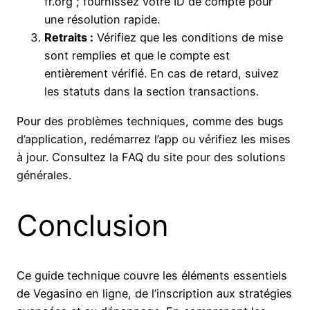
fr.org ; fournissez votre ID de compte pour
une résolution rapide.
Retraits :
Vérifiez que les conditions de mise
sont remplies et que le compte est
entièrement vérifié. En cas de retard, suivez
les statuts dans la section transactions.
Pour des problèmes techniques, comme des bugs
d’application, redémarrez l’app ou vérifiez les mises
à jour. Consultez la FAQ du site pour des solutions
générales.
Conclusion
Ce guide technique couvre les éléments essentiels
de Vegasino en ligne, de l’inscription aux stratégies