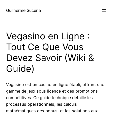
Pular
para
Guilherme Sucena
o
conteúdo
Vegasino en Ligne :
Tout Ce Que Vous
Devez Savoir (Wiki &
Guide)
Vegasino est un casino en ligne établi, offrant une
gamme de jeux sous licence et des promotions
compétitives. Ce guide technique détaille les
processus opérationnels, les calculs
mathématiques des bonus, et les solutions aux