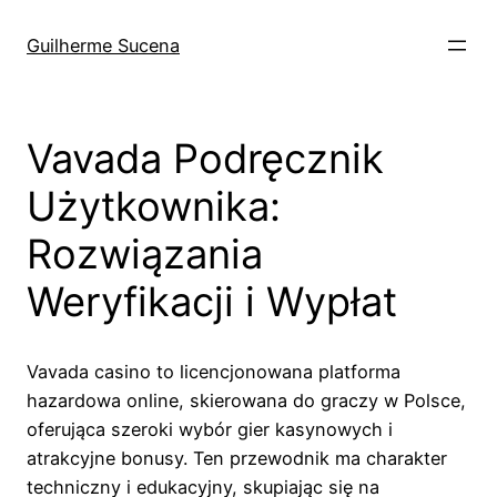
Pular
para
Guilherme Sucena
o
conteúdo
Vavada Podręcznik
Użytkownika:
Rozwiązania
Weryfikacji i Wypłat
Vavada casino to licencjonowana platforma
hazardowa online, skierowana do graczy w Polsce,
oferująca szeroki wybór gier kasynowych i
atrakcyjne bonusy. Ten przewodnik ma charakter
techniczny i edukacyjny, skupiając się na