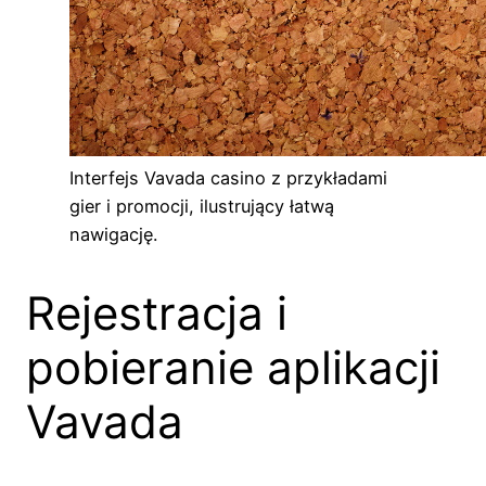
Interfejs Vavada casino z przykładami
gier i promocji, ilustrujący łatwą
nawigację.
Rejestracja i
pobieranie aplikacji
Vavada