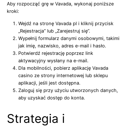
Aby rozpocząć grę w Vavada, wykonaj poniższe
kroki:
Wejdź na stronę Vavada pl i kliknij przycisk
„Rejestracja” lub „Zarejestruj się”.
Wypełnij formularz danymi osobowymi, takimi
jak imię, nazwisko, adres e-mail i hasło.
Potwierdź rejestrację poprzez link
aktywacyjny wysłany na e-mail.
Dla mobilności, pobierz aplikację Vavada
casino ze strony internetowej lub sklepu
aplikacji, jeśli jest dostępna.
Zaloguj się przy użyciu utworzonych danych,
aby uzyskać dostęp do konta.
Strategia i