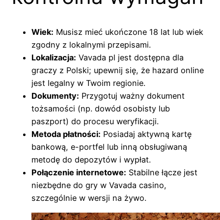
Wiek:
Musisz mieć ukończone 18 lat lub wiek
zgodny z lokalnymi przepisami.
Lokalizacja:
Vavada pl jest dostępna dla
graczy z Polski; upewnij się, że hazard online
jest legalny w Twoim regionie.
Dokumenty:
Przygotuj ważny dokument
tożsamości (np. dowód osobisty lub
paszport) do procesu weryfikacji.
Metoda płatności:
Posiadaj aktywną kartę
bankową, e-portfel lub inną obsługiwaną
metodę do depozytów i wypłat.
Połączenie internetowe:
Stabilne łącze jest
niezbędne do gry w Vavada casino,
szczególnie w wersji na żywo.