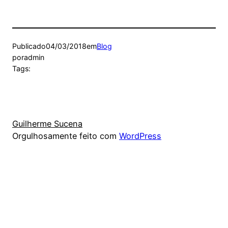
Publicado
04/03/2018
em
Blog
por
admin
Tags:
Guilherme Sucena
Orgulhosamente feito com
WordPress