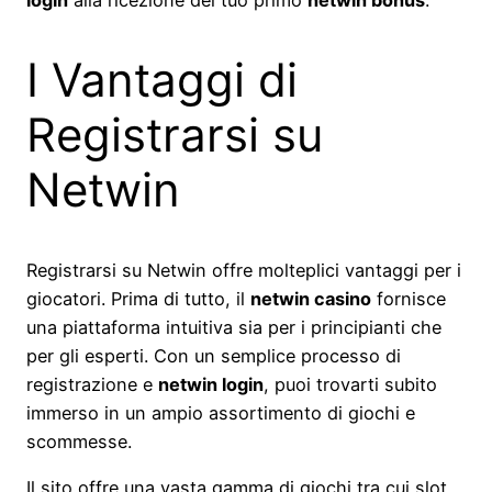
login
alla ricezione del tuo primo
netwin bonus
.
I Vantaggi di
Registrarsi su
Netwin
Registrarsi su Netwin offre molteplici vantaggi per i
giocatori. Prima di tutto, il
netwin casino
fornisce
una piattaforma intuitiva sia per i principianti che
per gli esperti. Con un semplice processo di
registrazione e
netwin login
, puoi trovarti subito
immerso in un ampio assortimento di giochi e
scommesse.
Il sito offre una vasta gamma di giochi tra cui slot,