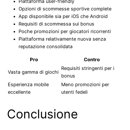
Piattaforma user-friendly
Opzioni di scommesse sportive complete
App disponibile sia per iOS che Android
Requisiti di scommessa sui bonus
Poche promozioni per giocatori ricorrenti
Piattaforma relativamente nuova senza
reputazione consolidata
Pro
Contro
Requisiti stringenti per i
Vasta gamma di giochi
bonus
Esperienza mobile
Meno promozioni per
eccellente
utenti fedeli
Conclusione