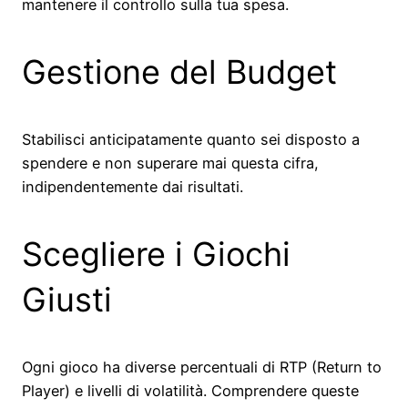
mantenere il controllo sulla tua spesa.
Gestione del Budget
Stabilisci anticipatamente quanto sei disposto a
spendere e non superare mai questa cifra,
indipendentemente dai risultati.
Scegliere i Giochi
Giusti
Ogni gioco ha diverse percentuali di RTP (Return to
Player) e livelli di volatilità. Comprendere queste