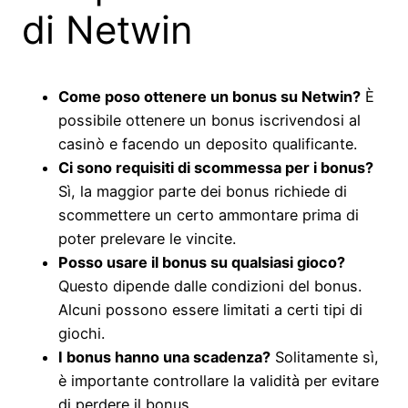
di Netwin
Come poso ottenere un bonus su Netwin?
È
possibile ottenere un bonus iscrivendosi al
casinò e facendo un deposito qualificante.
Ci sono requisiti di scommessa per i bonus?
Sì, la maggior parte dei bonus richiede di
scommettere un certo ammontare prima di
poter prelevare le vincite.
Posso usare il bonus su qualsiasi gioco?
Questo dipende dalle condizioni del bonus.
Alcuni possono essere limitati a certi tipi di
giochi.
I bonus hanno una scadenza?
Solitamente sì,
è importante controllare la validità per evitare
di perdere il bonus.