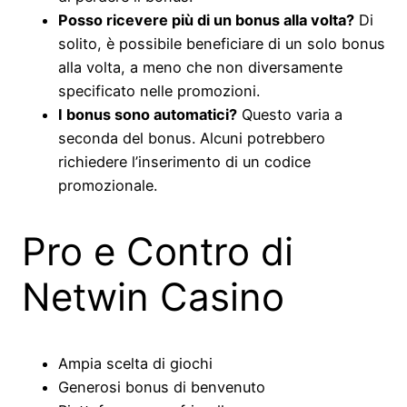
Posso ricevere più di un bonus alla volta?
Di
solito, è possibile beneficiare di un solo bonus
alla volta, a meno che non diversamente
specificato nelle promozioni.
I bonus sono automatici?
Questo varia a
seconda del bonus. Alcuni potrebbero
richiedere l’inserimento di un codice
promozionale.
Pro e Contro di
Netwin Casino
Ampia scelta di giochi
Generosi bonus di benvenuto