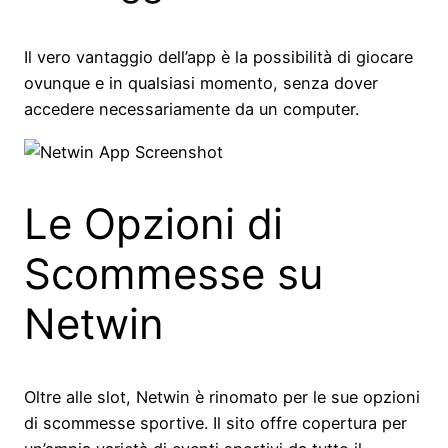
Il vero vantaggio dell’app è la possibilità di giocare
ovunque e in qualsiasi momento, senza dover
accedere necessariamente da un computer.
Le Opzioni di
Scommesse su
Netwin
Oltre alle slot, Netwin è rinomato per le sue opzioni
di scommesse sportive. Il sito offre copertura per