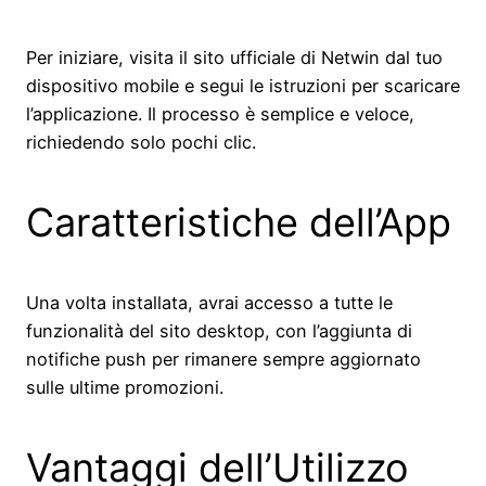
Per iniziare, visita il sito ufficiale di Netwin dal tuo
dispositivo mobile e segui le istruzioni per scaricare
l’applicazione. Il processo è semplice e veloce,
richiedendo solo pochi clic.
Caratteristiche dell’App
Una volta installata, avrai accesso a tutte le
funzionalità del sito desktop, con l’aggiunta di
notifiche push per rimanere sempre aggiornato
sulle ultime promozioni.
Vantaggi dell’Utilizzo