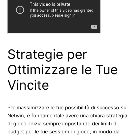
Strategie per
Ottimizzare le Tue
Vincite
Per massimizzare le tue possibilità di successo su
Netwin, è fondamentale avere una chiara strategia
di gioco. Inizia sempre impostando dei limiti di
budget per le tue sessioni di gioco, in modo da