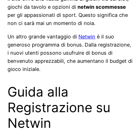
giochi da tavolo e opzioni di
netwin scommesse
per gli appassionati di sport. Questo significa che
non ci sarà mai un momento di noia.
Un altro grande vantaggio di
Netwin
è il suo
generoso programma di bonus. Dalla registrazione,
i nuovi utenti possono usufruire di bonus di
benvenuto apprezzabili, che aumentano il budget di
gioco iniziale.
Guida alla
Registrazione su
Netwin